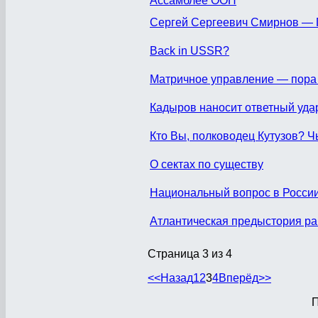
Ассамблее ООН
Сергей Сергеевич Смирнов — 
Back in USSR?
Матричное управление — пора 
Кадыров наносит ответный уда
Кто Вы, полководец Кутузов? 
О сектах по существу
Национальный вопрос в России
Атлантическая предыстория р
Страница 3 из 4
<<
Назад
1
2
3
4
Вперёд
>>
П