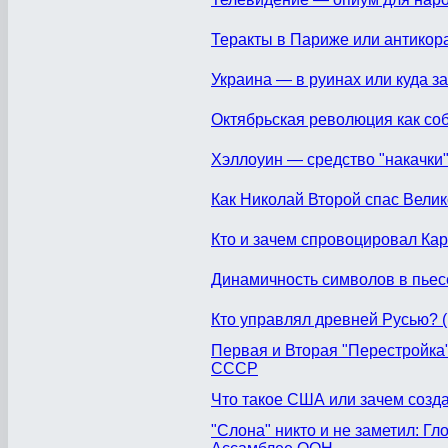
Теракты в Париже или антикор
Украина — в руинах или куда з
Октябрьская революция как со
Хэллоуин — средство "накачки"
Как Николай Второй спас Вели
Кто и зачем спровоцировал Кари
Динамичность символов в пьес
Кто управлял древней Русью? 
Первая и Вторая "Перестройка
СССР
Что такое США или зачем созда
"Слона" никто и не заметил: Г