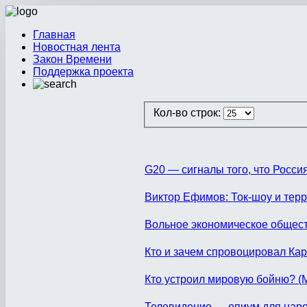
Главная
Новостная лента
Закон Времени
Поддержка проекта
Кол-во строк:
G20 — сигналы того, что Росси
Виктор Ефимов: Ток-шоу и тер
Вольное экономическое общест
Кто и зачем спровоцировал Кари
Кто устроил мировую бойню? (
Телевидение — опиум для нар