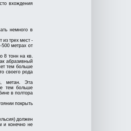
есто вхождения
ать немного в
 из трех мест -
-500 метрах от
 8 тонн на кв.
как абразивный
яет тем больше
то своего рода
, метан. Эта
ие тем больше
бине в полтора
тоянии покрыть
ульсия) должен
м и конечно не