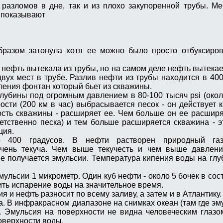
и разломов в дне, так и из плохо закупоренной трубы. М
 показывают
разом затонула хотя ее можно было просто отбуксиров
нефть вытекала из трубы, но на самом деле нефть вытекает
двух мест в трубе. Разлив нефти из трубы находится в 400
ления фонтан который бьет из скважины.
глубины под огромным давлением в 80-100 тысяч psi (около
рости (200 км в час) выбрасывается песок - он действует 
ость скважины - расширяет ее. Чем больше он ее расшир
етственно песка) и тем больше расширяется скважина - э
ция.
о 400 градусов. В нефти растворен природный газ
очень текуча. Чем выше текучесть и чем выше давлен
е получается эмульсии. Температура кипения воды на глу
ульсии 1 микрометр. Один куб нефти - около 5 бочек в сос
ить испарение воды на значительное время.
я и нефть разносит по всему заливу, а затем и в Атлантику.
а. В инфракрасном диапазоне на снимках океан (там где эм
. Эмульсия на поверхности не видна человеческим глазо
оверхности воды.