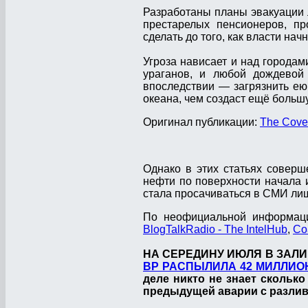
Разработаны планы эвакуации 
престарелых пенсионеров, п
сделать до того, как власти на
Угроза нависает и над городам
ураганов, и любой дождевой
впоследствии — загрязнить ею
океана, чем создаст ещё большу
Оригинал публикации:
The Cover
Однако в этих статьях соверш
нефти по поверхности начала
стала просачиваться в СМИ лиш
По неофициальной информаци
BlogTalkRadio - The IntelHub
,
Co
НА СЕРЕДИНУ ИЮЛЯ В ЗАЛИВ
BP РАСПЫЛИЛА 42 МИЛЛИОН
деле никто не знает скольк
предыдущей аварии с разли