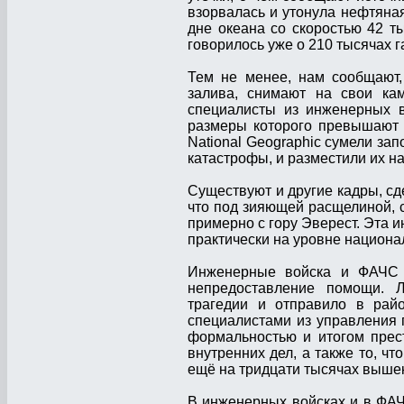
взорвалась и утонула нефтяна
дне океана со скоростью 42 т
говорилось уже о 210 тысячах г
Тем не менее, нам сообщают,
залива, снимают на свои кам
специалисты из инженерных в
размеры которого превышают у
National Geographic сумели з
катастрофы, и разместили их на
Существуют и другие кадры, с
что под зияющей расщелиной, 
примерно с гору Эверест. Эта 
практически на уровне национа
Инженерные войска и ФАЧС 
непредоставление помощи. 
трагедии и отправило в рай
специалистами из управления
формальностью и итогом прест
внутренних дел, а также то, ч
ещё на тридцати тысячах вышек,
В инженерных войсках и в ФАЧС