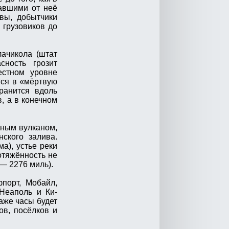
авшими от неё
вы, добытчики
 грузовиков до
ачикола (штат
сность грозит
естном уровне
тся в «мёртвую
ранится вдоль
, а в конечном
яным вулканом,
ского залива.
а), устье реки
отяжённость не
— 2276 миль).
фпорт, Мобайл,
Неаполь и Ки-
аже часы будет
ов, посёлков и