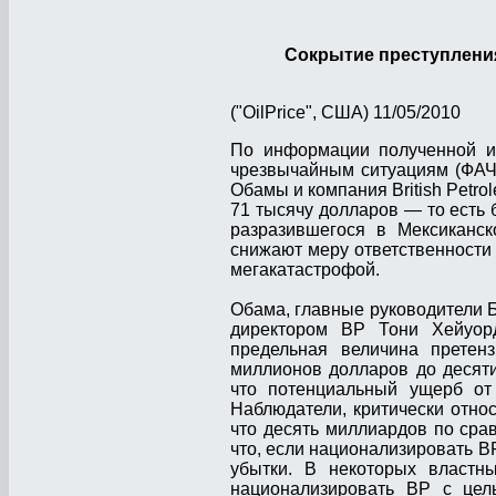
Сокрытие преступлени
("OilPrice", США) 11/05/2010
По информации полученной и
чрезвычайным ситуациям (ФАЧ
Обамы и компания British Petr
71 тысячу долларов — то есть
разразившегося в Мексиканск
снижают меру ответственности 
мегакатастрофой.
Обама, главные руководители Б
директором BP Тони Хейуорд
предельная величина прете
миллионов долларов до десят
что потенциальный ущерб от
Наблюдатели, критически отно
что десять миллиардов по сра
что, если национализировать BP
убытки. В некоторых властн
национализировать BP с цель