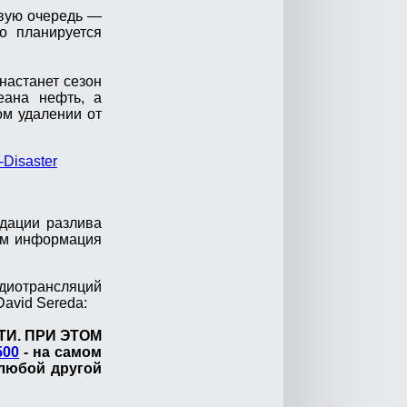
рвую очередь —
о планируется
настанет сезон
еана нефть, а
ом удалении от
-Disaster
идации разлива
том информация
диотрансляций
 David Sereda:
ТИ. ПРИ ЭТОМ
500
- на самом
 любой другой