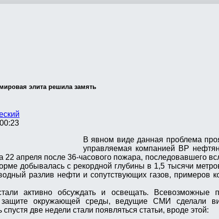
 мировая элита решила замять
еский
00:23
В явном виде данная проблема про
управляемая компанией BP нефтя
а 22 апреля после 36-часового пожара, последовавшего в
рме добывалась с рекордной глубины в 1,5 тысячи метров
водный разлив нефти и сопутствующих газов, примеров к
тали активно обсуждать и освещать. Всевозможные 
о защите окружающей среды, ведущие СМИ сделали ви
спустя две недели стали появляться статьи, вроде этой: