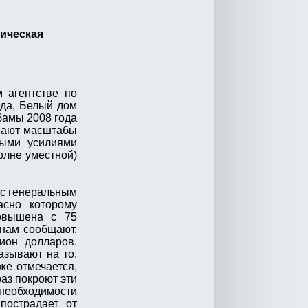
ическая
 агентстве по
да, Белый дом
бамы 2008 года
ывают масштабы
ными усилиями
олне уместной)
 с генеральным
асно которому
повышена с 75
 нам сообщают,
ион долларов.
азывают на то,
же отмечается,
раз покроют эти
необходимости
пострадает от