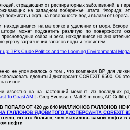
людей, страдающих от респираторных заболеваний, в пе
роживающих на западном побережье штата Флорида; эт
чнут поджигать нефть на поверхности воды вблизи от берега.
и, находящимися на материке в удалении от моря. Вскоре 
 шторм может подхватить разлитую по поверхности ок
 пресноводные озёра и реки, находящиеся на значительн
ю угрозу загрязнения запасов воды и экосистем.
-up: BP's Crude Politics and the Looming Environmental Mega
енно не упоминалось о том , что компания BP для ликв
 использовать ядовитый дисперсант COREXIT 9500. Об э
ь в июне.
и известно на на настояший момент [Из последних ра
ast To Coast AM
] - Greg Evensson, Matt Simmons, AC Griffith,
 ПОПАЛО ОТ 420 до 840 МИЛЛИОНОВ ГАЛЛОНОВ НЕФ
А ГАЛЛОНОВ ЯДОВИТОГО ДИСПЕРСАНТА COREXIT 9
о точно, но это больше, чем вылилось самой нефти в
вом нефти