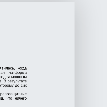
явилась, когда
ная платформа
след за мощным
. В результате
оторому до сих
правозащитные
д, что ничего