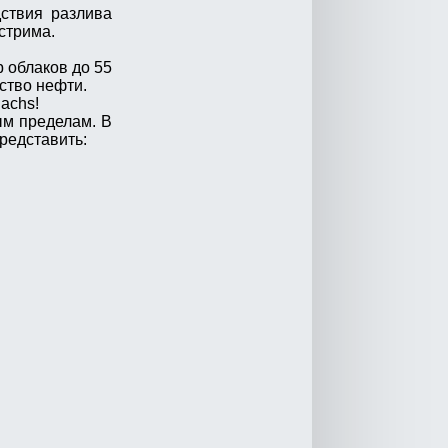
дствия разлива
стрима.
 облаков до 55
ство нефти.
achs!
ым пределам. В
редставить: