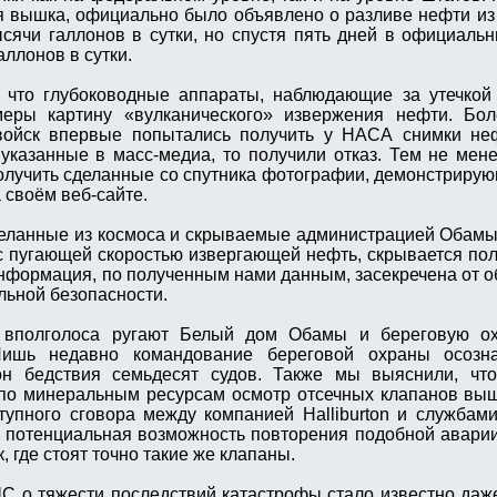
я вышка, официально было объявлено о разливе нефти и
ысячи галлонов в сутки, но спустя пять дней в официаль
аллонов в сутки.
 что глубоководные аппараты, наблюдающие за утечкой
еры картину «вулканического» извержения нефти. Боле
ойск впервые попытались получить у НАСА снимки неф
казанные в масс-медиа, то получили отказ. Тем не мен
аполучить сделанные со спутника фотографии, демонстрир
 своём веб-сайте.
деланные из космоса и скрываемые администрацией Обамы;
с пугающей скоростью извергающей нефть, скрывается по
информация, по полученным нами данным, засекречена от 
льной безопасности.
вполголоса ругают Белый дом Обамы и береговую о
Лишь недавно командование береговой охраны осозн
он бедствия семьдесят судов. Также мы выяснили, чт
 по минеральным ресурсам осмотр отсечных клапанов вы
упного сговора между компанией Halliburton и службам
то потенциальная возможность повторения подобной авари
 где стоят точно такие же клапаны.
 о тяжести последствий катастрофы стало известно даже 