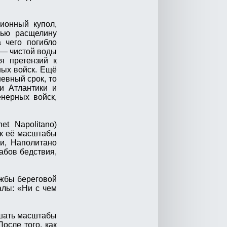
ионный купол,
тью расщелину
 чего погибло
о — чистой воды
я претензий к
ых войск. Ещё
евный срок, то
и Атлантики и
енерных войск,
t Napolitano)
ак её масштабы
и, Наполитано
абов бедствия,
ужбы береговой
алы: «Ни с чем
ьшать масштабы
осле того, как