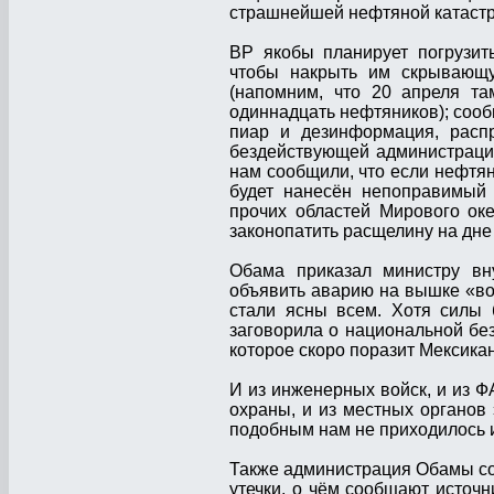
страшнейшей нефтяной катастр
BP якобы планирует погрузит
чтобы накрыть им скрывающ
(напомним, что 20 апреля та
одиннадцать нефтяников); сообщ
пиар и дезинформация, расп
бездействующей администраци
нам сообщили, что если нефтяно
будет нанесён непоправимый 
прочих областей Мирового ок
законопатить расщелину на дне 
Обама приказал министру вну
объявить аварию на вышке «во
стали ясны всем. Хотя силы 
заговорила о национальной бе
которое скоро поразит Мексикан
И из инженерных войск, и из 
охраны, и из местных органов 
подобным нам не приходилось и
Также администрация Обамы со
утечки, о чём сообщают источн