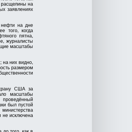
з расщелины на
ных заявлениях
 нефти на дне
е того, когда
тяного пятна,
ее, журналисты
ующие масштабы
 на них видно,
лость размером
общественности
храну США за
ало масштабы
о проведённый
шки был пустой
и министерства
и не исключена
до того, как в