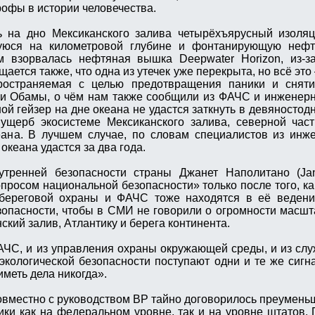
офы в истории человечества.
ь на дно Мексиканского залива четырёхъярусный изоляц
уюся на километровой глубине и фонтанирующую неф
м взорвалась нефтяная вышка Deepwater Horizon, из-за
ается также, что одна из утечек уже перекрыта, но всё эт
ространяемая с целью предотвращения паники и сняти
и Обамы, о чём нам также сообщили из ФАЧС и инженерн
й гейзер на дне океана не удастся заткнуть в девяностодн
ущерб экосистеме Мексиканского залива, северной част
еана. В лучшем случае, по словам специалистов из инж
океана удастся за два года.
тренней безопасности страны Джанет Наполитано (Jane
просом национальной безопасности» только после того, к
береговой охраны и ФАЧС тоже находятся в её ведени
зопасности, чтобы в СМИ не говорили о огромности масшт
ский залив, Атлантику и берега континента.
ФАЧС, и из управления охраны окружающей среды, и из сл
экологической безопасности поступают одни и те же сигн
меть дела никогда».
вместно с руководством BP тайно договорилось преумен
ики как на федеральном уровне, так и на уровне штатов. П