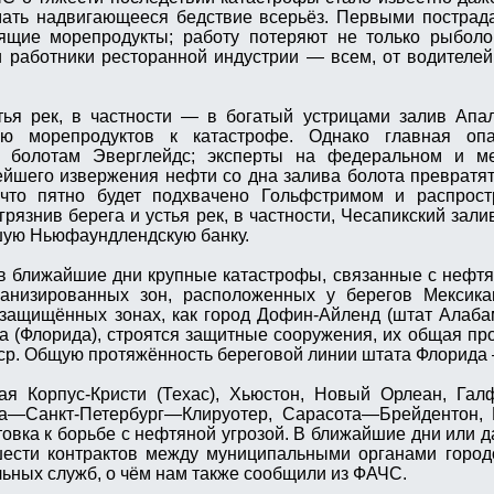
ать надвигающееся бедствие всерьёз. Первыми пострад
дящие морепродукты; работу потеряют не только рыболо
 и работники ресторанной индустрии — всем, от водителей
.
ья рек, в частности — в богатый устрицами залив Апал
ию морепродуктов к катастрофе. Однако главная опа
 болотам Эверглейдс; эксперты на федеральном и м
нейшего извержения нефти со дна залива болота превратя
 что пятно будет подхвачено Гольфстримом и распрост
язнив берега и устья рек, в частности, Чесапикский залив
шую Ньюфаундлендскую банку.
о в ближайшие дни крупные катастрофы, связанные с нефт
банизированных зон, расположенных у берегов Мексикан
езащищённых зонах, как город Дофин-Айленд (штат Алабам
а (Флорида), строятся защитные сооружения, их общая пр
ср. Общую протяжённость береговой линии штата Флорида 
ая Корпус-Кристи (Техас), Хьюстон, Новый Орлеан, Гал
а—Санкт-Петербург—Клируотер, Сарасота—Брейдентон, 
товка к борьбе с нефтяной угрозой. В ближайшие дни или д
шести контрактов между муниципальными органами город
льных служб, о чём нам также сообщили из ФАЧС.