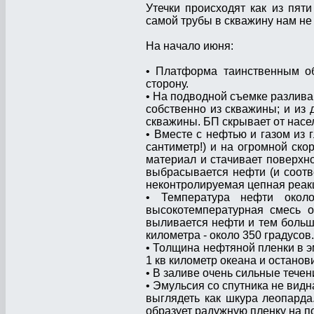
Утечки происходят как из пят
самой трубы в скважину нам не
На начало июня:
• Платформа таинственным об
сторону.
• На подводной съемке разлива 
собственно из скважины; и из 
скважины. БП скрывает от насе
• Вместе с нефтью и газом из 
сантиметр!) и на огромной ско
материал и стачивает поверхн
выбрасывается нефти (и соотв
неконтролируемая цепная реак
• Температура нефти окол
высокотемпературная смесь 
выливается нефти и тем больш
километра - около 350 градусов.
• Толщина нефтяной пленки в эм
1 кв километр океана и останов
• В заливе очень сильные течени
• Эмульсия со спутника не видн
выглядеть как шкура леопарда
образует радужную пленку на п