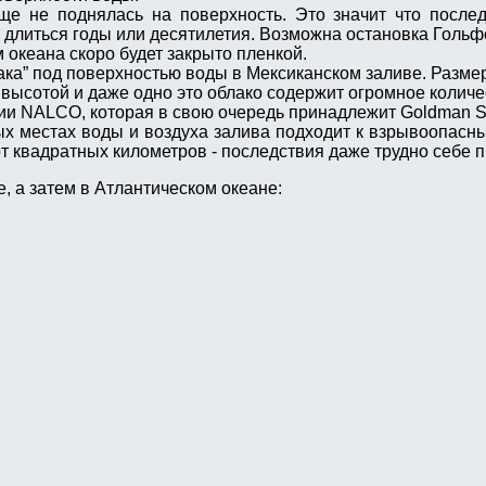
ще не поднялась на поверхность. Это значит что после
т длиться годы или десятилетия. Возможна остановка Гольф
м океана скоро будет закрыто пленкой.
ка” под поверхностью воды в Мексиканском заливе. Размер
 высотой и даже одно это облако содержит огромное количе
ии NALCO, которая в свою очередь принадлежит Goldman S
ых местах воды и воздуха залива подходит к взрывоопасн
т квадратных километров - последствия даже трудно себе п
, а затем в Атлантическом океане: