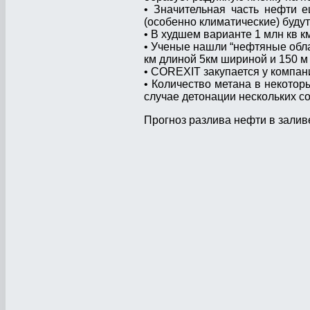
• Значительная часть нефти е
(особенно климатические) буду
• В худшем варианте 1 млн кв к
• Ученые нашли “нефтяные обла
км длиной 5км шириной и 150 м
• COREXIT закупается у компан
• Количество метана в некотор
случае детонации нескольких со
Прогноз разлива нефти в заливе