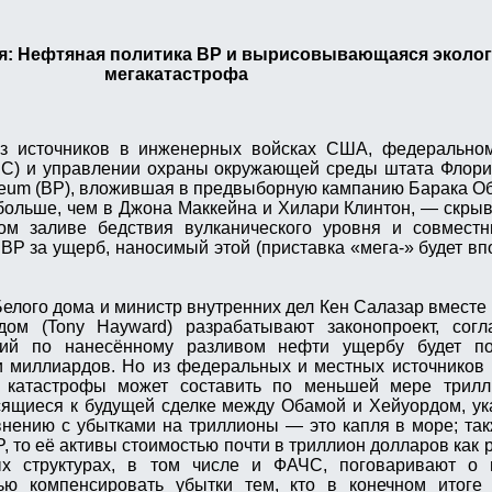
я: Нефтяная политика BP и вырисовывающаяся эколог
мегакатастрофа
з источников в инженерных войсках США, федеральном
С) и управлении охраны окружающей среды штата Флори
oleum (BP), вложившая в предвыборную кампанию Барака О
 больше, чем в Джона Маккейна и Хилари Клинтон, — скр
ом заливе бедствия вулканического уровня и совмест
BP за ущерб, наносимый этой (приставка «мега-» будет вп
елого дома и министр внутренних дел Кен Салазар вместе
ом (Tony Hayward) разрабатывают законопроект, согл
нзий по нанесённому разливом нефти ущербу будет 
и миллиардов. Но из федеральных и местных источников
 катастрофы может составить по меньшей мере трилл
сящиеся к будущей сделке между Обамой и Хейуордом, ук
внению с убытками на триллионы — это капля в море; так
, то её активы стоимостью почти в триллион долларов как 
ых структурах, в том числе и ФАЧС, поговаривают о 
ю компенсировать убытки тем, кто в конечном итоге 