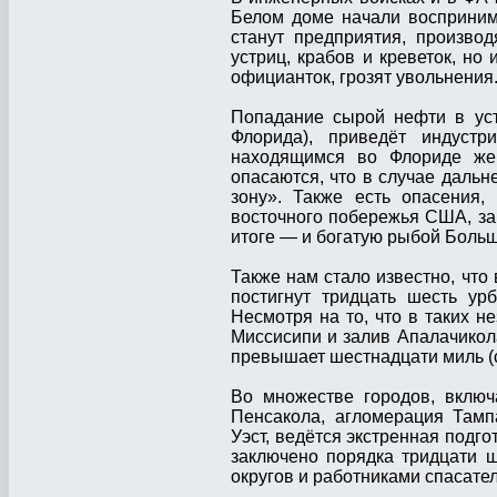
Белом доме начали восприним
станут предприятия, произво
устриц, крабов и креветок, но
официанток, грозят увольнения
Попадание сырой нефти в уст
Флорида), приведёт индустр
находящимся во Флориде же
опасаются, что в случае даль
зону». Также есть опасения,
восточного побережья США, загр
итоге — и богатую рыбой Боль
Также нам стало известно, чт
постигнут тридцать шесть ур
Несмотря на то, что в таких н
Миссисипи и залив Апалачикол
превышает шестнадцати миль (
Во множестве городов, включ
Пенсакола, агломерация Тамп
Уэст, ведётся экстренная подго
заключено порядка тридцати 
округов и работниками спасате