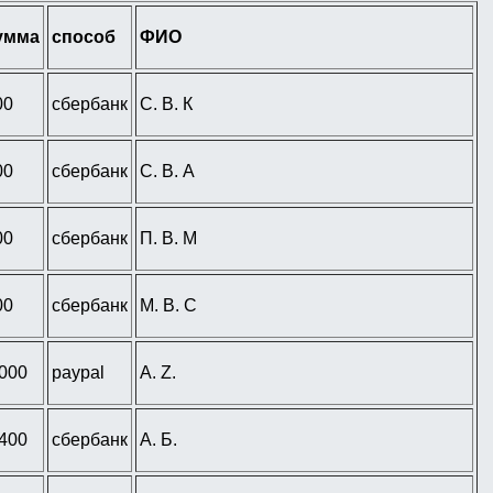
умма
способ
ФИО
00
сбербанк
С. В. К
00
сбербанк
С. В. А
00
сбербанк
П. В. М
00
сбербанк
М. В. С
 000
paypal
A. Z.
 400
сбербанк
А. Б.