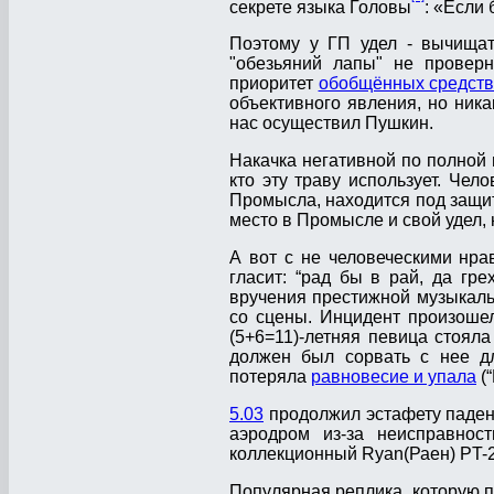
секрете языка Головы
: «Если
Поэтому у ГП удел - вычищат
"обезьяний лапы" не проверн
приоритет
обобщённых средств
объективного явления, но ника
нас осуществил Пушкин.
Накачка негативной по полной м
кто эту траву использует. Че
Промысла, находится под защит
место в Промысле и свой удел, 
А вот с не человеческими нра
гласит: “рад бы в рай, да гр
вручения престижной музыкальн
со сцены. Инцидент произошел
(5+6=11)-летняя певица стояла
должен был сорвать с нее дл
потеряла
равновесие и упала
(“
5.03
продолжил эстафету падени
аэродром из-за неисправнос
коллекционный Ryan(Раен) PT-2
Популярная реплика, которую п