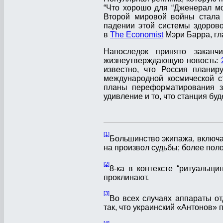
“Что хорошо для “Дженерал мо
Второй мировой войны стала
падении этой системы здоров
в
The Economist
Мэри Барра, гла
Напоследок принято заканч
жизнеутверждающую новость:
известно, что Россия планир
международной космической с
планы переформатирования за
удивление и то, что станция буд
[1]
Большинство экипажа, включа
на произвол судьбы; более пол
[2]
8-ка в контексте “ритуальщи
проклинают.
[3]
Во всех случаях аппараты о
так, что украинский «Антонов» 
[4]