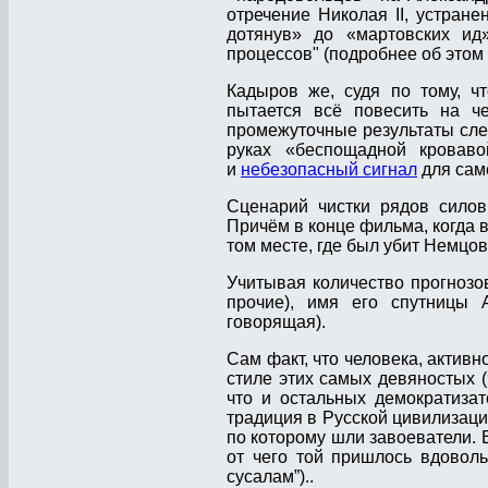
отречение Николая II, устран
дотянув» до «мартовских ид
процессов" (подробнее об этом 
Кадыров же, судя по тому, ч
пытается всё повесить на ч
промежуточные результаты следс
руках «беспощадной кроваво
и
небезопасный сигнал
для сам
Сценарий чистки рядов сило
Причём в конце фильма, когда в
том месте, где был убит Немцов
Учитывая количество прогнозо
прочие), имя его спутницы 
говорящая).
Сам факт, что человека, активн
стиле этих самых девяностых (
что и остальных демократизат
традиция в Русской цивилизации
по которому шли завоеватели. 
от чего той пришлось вдовол
сусалам”)..