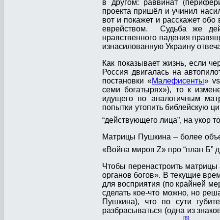
в другом: раввинат (перифер
проекта пришёл и учинил насили
вот и покажет и расскажет обо
еврейством. Судьба же дей
нравственного падения правящи
изнасилованную Украину отвеча
Как показывает жизнь, если ч
Россия двигалась на автопило
постановки «
Малефисенты
» v
семи богатырях»), то к измен
идущего по аналогичным мат
попытки утопить библейскую ци
“действующего лица”, на укор то
Матрицы Пушкина – более объем
«Война миров Z» про “план Б” д
Чтобы перенастроить матрицы
органов богов». В текущие вре
для восприятия (по крайней ме
сделать кое-что можно, но ре
Пушкина), что по сути губит
разбрасываться (одна из знако
[8]