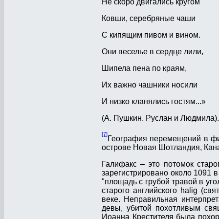
Не скоро двигались кругом
Ковши, серебряные чаши
С кипящим пивом и вином.
Они веселье в сердце лили,
Шипела пена по краям,
Их важно чашники носили
И низко кланялись гостям...»
(А. Пушкин. Руслан и Людмила).
[7]
География перемещений в фил
острове Новая Шотландия, Канад
Галифакс – это потомок старог
зарегистрировано около 1091 в 
"площадь с грубой травой в уг
старого английского halig (св
веке. Неправильная интерпрет
девы, убитой похотливым свящ
Иоанна Крестителя была похоро