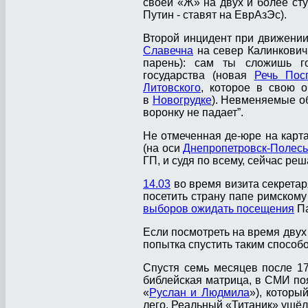
своей «Ж» на двух и более сту
Путин - ставят на ЕврАзЭс).
Второй инцидент при движении 
Славечна
на север Калинковичи 
парень): сам ты сложишь г
государства (новая
Речь Пос
Литовского
, которое в свою 
в
Новогрудке
). Невменяемые об
воронку не падает”.
Не отмеченная де-юре на карт
(на оси
Днепропетровск-Полес
ГП, и судя по всему, сейчас ре
14.03
во время визита секрета
посетить страну папе римскому
выборов ожидать посещения
Па
Если посмотреть на время двух 
попытка спустить таким способ
Спустя семь месяцев после 17
библейская матрица, в СМИ п
«
Руслан и Людмила
»), которы
лего. Реальный «Титаник» ушёл 