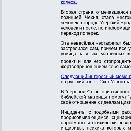
колёса.
Вторая страна, отмечавшаяся 
позицией, Чехия, стала мест
человек в городе Угерский Бро
человек и после, по информации
переход поперёк.
Эта невесёлая «эстафета» бы
застрелился сам, причём все 
убийца на языке матричных во
проект и для его стопроцент
жертвоприношением себя само
Следующий интересный момен
на русский язык - Скот Укроп) 
В “переводе” с ассоциативного 
библейской матрицы помогут “у
своё отношение к идеалам цив
Инциденты с подобными рас
прорисовывающимся сценария
наркоманы и психически нездо
индивиды, психика которых м