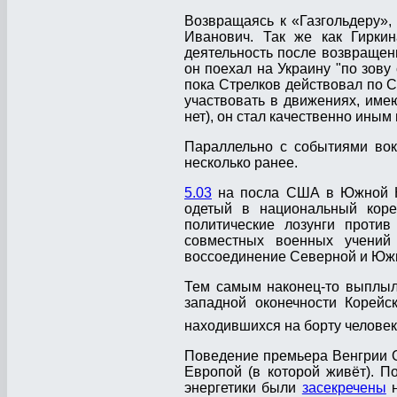
Возвращаясь к «Газгольдеру»,
Иванович. Так же как Гиркин
деятельность после возвращен
он поехал на Украину "по зову
пока Стрелков действовал по Со
участвовать в движениях, име
нет), он стал качественно иным
Параллельно с событиями вок
несколько ранее.
5.03
на посла США в Южной Ко
одетый в национальный коре
политические лозунги против
совместных военных учений
воссоединение Северной и Юж
Тем самым наконец-то выплыл
западной оконечности Корейс
находившихся на борту человек
Поведение премьера Венгрии Ор
Европой (в которой живёт). П
энергетики были
засекречены
н