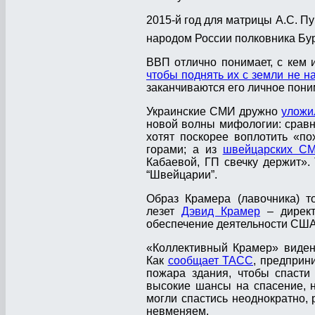
2015-й год для матрицы А.С. Пу
народом России полковника Бу
ВВП отлично понимает, с кем и
чтобы поднять их с земли не на
заканчиваются его личное пони
Украинские СМИ дружно
уложи
новой волны мифологии: сравни
хотят поскорее воплотить «п
горами; а из
швейцарских С
Кабаевой, ГП свечку держит».
“Швейцарии”.
Образ Крамера (лавочника) т
лезет
Дэвид Крамер
– директ
обеспечение деятельности США
«Коллективный Крамер» виден
Как
сообщает ТАСС
, предприн
пожара здания, чтобы спасти
высокие шансы на спасение, н
могли спастись неоднократно, р
невменяем.