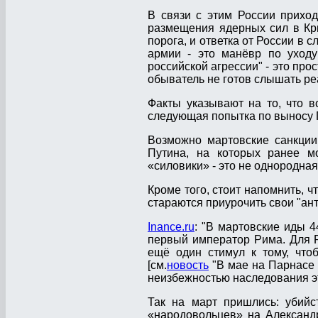
В связи с этим России прихо
размещения ядерных сил в Кр
порога, и ответка от России в 
армии - это манёвр по уходу
российской агрессии" - это пр
обыватель не готов слышать ре
Факты указывают на то, что 
следующая попытка по выносу 
Возможно мартовские санкци
Путина, на которых ранее м
«силовики» - это не однородная
Кроме того, стоит напомнить, ч
стараются приурочить свои "ан
Inance.ru
: "В мартовские иды 4
первый император Рима. Для Р
ещё один стимул к тому, что
[см.
новость
"В мае на Парнасе П
неизбежностью наследования э
Так на март пришлись: убийс
«народовольцев» на Александра