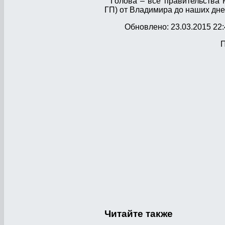
Голова – все правительства 
ГП) от Владимира до наших дне
Обновлено: 23.03.2015 22:
П
Читайте
также