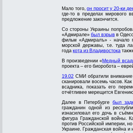
Мало того,
он просит у 20-ки де
где-то в пределах мирового в
предложение закончится.
Со стороны Украины попробова
«Адмирале»
был взрыв
в Одесс
фильм «Адмиралъ» - начало г
морской державы, т.е. туда л
года
кота из Владивостока
также
В произведении «
Медный всад
проекта – его биоробота – евре
19.02
СМИ обратили внимание н
сканировали восемь часов. Ка
всадника, показать его пере
отчётливее мерещится Евгению,
Далее в Петербурге
был зад
гражданин одной из республи
изнасиловал его дочь в съёмн
фигура Гражданской войны. К
против Российской империи, но 
Украине. Гражданская война и 