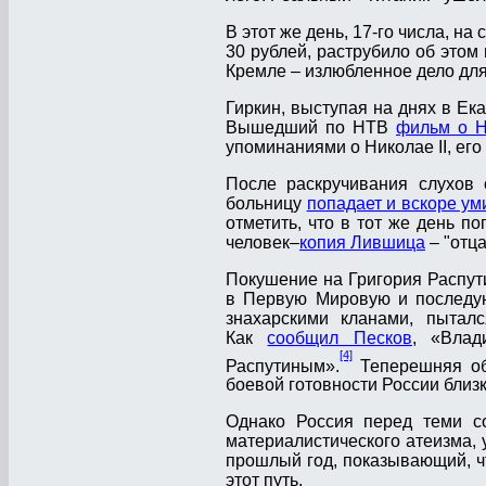
В этот же день, 17-го числа, на
30 рублей, раструбило об этом
Кремле – излюбленное дело для
Гиркин, выступая на днях в Ек
Вышедший по НТВ
фильм о Н
упоминаниями о Николае II, его
После раскручивания слухов 
больницу
попадает и вскоре ум
отметить, что в тот же день п
человек–
копия Лившица
– "отц
Покушение на Григория Распути
в Первую Мировую и последую
знахарскими кланами, пыталс
Как
сообщил Песков
, «Влад
[4]
Распутиным».
Теперешняя об
боевой готовности России близк
Однако Россия перед теми со
материалистического атеизма, у
прошлый год, показывающий, 
этот путь.