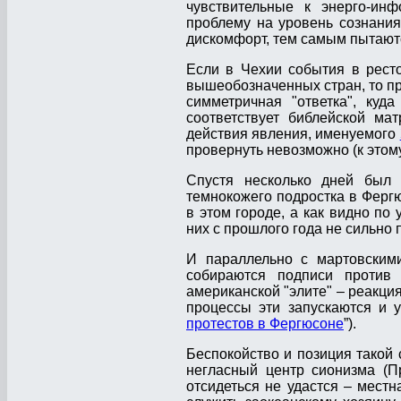
чувствительные к энерго-ин
проблему на уровень сознания
дискомфорт, тем самым пытают
Если в Чехии события в ресто
вышеобозначенных стран, то пр
симметричная "ответка", куд
соответствует библейской ма
действия явления, именуемого
провернуть невозможно (к этом
Спустя несколько дней бы
темнокожего подростка в Фергю
в этом городе, а как видно по
них с прошлого года не сильно 
И параллельно с мартовским
собираются подписи против 
американской "элите" – реакция
процессы эти запускаются и у
протестов в Фергюсоне
”).
Беспокойство и позиция такой 
негласный центр сионизма (Пр
отсидеться не удастся – местна