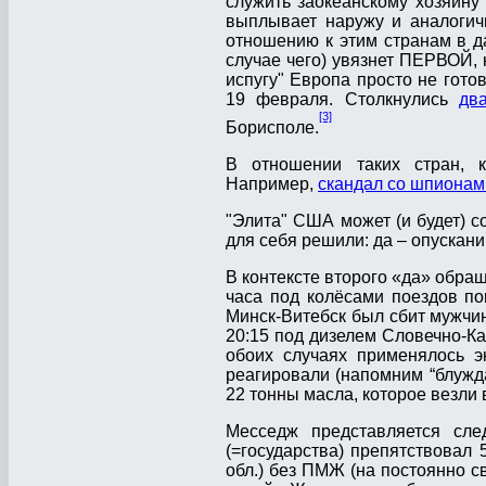
служить заокеанскому хозяину
выплывает наружу и аналогичн
отношению к этим странам в да
случае чего) увязнет ПЕРВОЙ, н
испугу" Европа просто не гото
19 февраля. Столкнулись
дв
[3]
Борисполе.
В отношении таких стран, к
Например,
скандал со шпионам
"Элита" США может (и будет) со
для себя решили: да – опускан
В контексте второго «да» обра
часа под колёсами поездов по
Минск-Витебск был сбит мужчина
20:15 под дизелем Словечно-Ка
обоих случаях применялось э
реагировали (напомним “блуж
22 тонны масла, которое везли 
Месседж представляется сле
(=государства) препятствовал 
обл.) без ПМЖ (на постоянно с