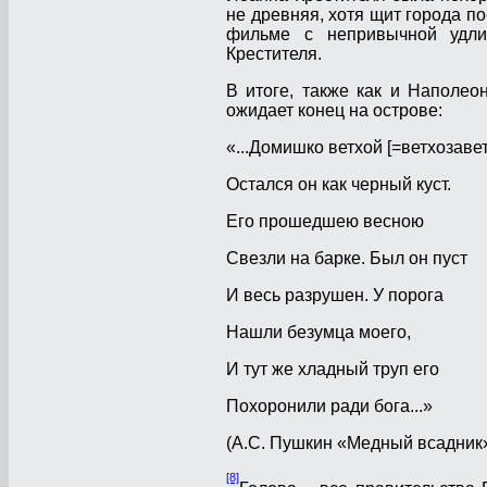
не древняя, хотя щит города п
фильме с непривычной удли
Крестителя.
В итоге, также как и Наполеон
ожидает конец на острове:
«...Домишко ветхой [=ветхозаве
Остался он как черный куст.
Его прошедшею весною
Свезли на барке. Был он пуст
И весь разрушен. У порога
Нашли безумца моего,
И тут же хладный труп его
Похоронили ради бога...»
(А.С. Пушкин «Медный всадник
[8]