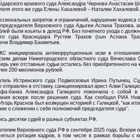
одарского краевого суда Александра Чернова Анастасии Ш
теля этого же суда Елены Хахалевой – Наталии Хахалевой.
сиональных запретов и ограничений, нарушение кодекса с
-председателя Верховного суда Адыгеи Аслана Трахова, а
лей были изъяты в доход РФ. Без почетного ухода с должн
ого суда Краснодара Рустем Трахов (сын Аслана Тра
Сочи Владимир Бахметьев.
КС инициировала антикоррупционные иски в отношении
ским делам Нижегородского областного суда Вячеслава 
перь уже отставные судьи остались без приобретенного на
лее 200 миллионов рублей.
тель Истринского суда Подмосковья Ирина Путынец. Суд
 отправлен в отставку, санкционировал арест Алии Галицко
ьфа-банка Александра Галицкого покончила с собой в
ания вскоре после решения суда. Как сообщал РИА Ново
горь Краснов был возмущен историей с Галицкой, "как итог
ние о сложении с себя полномочий председателя суда".
сь десятки судей в разных субъектах РФ.
телем Верховного суда РФ в сентябре 2025 года. Вскоре он
няться ротация кадров, в том числе в рамках борьбы с к