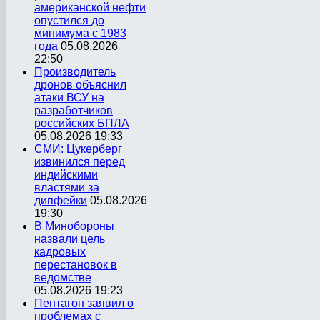
американской нефти
опустился до
минимума с 1983
года
05.08.2026
22:50
Производитель
дронов объяснил
атаки ВСУ на
разработчиков
российских БПЛА
05.08.2026 19:33
СМИ: Цукерберг
извинился перед
индийскими
властями за
дипфейки
05.08.2026
19:30
В Минобороны
назвали цель
кадровых
перестановок в
ведомстве
05.08.2026 19:23
Пентагон заявил о
проблемах с