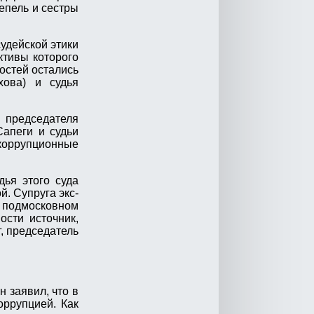
епель и сестры
удейской этики
ктивы которого
остей остались
хова) и судья
 председателя
Сапеги и судьи
 коррупционные
ья этого суда
й. Супруга экс-
 подмосковном
сти источник,
, председатель
 заявил, что в
оррупцией. Как