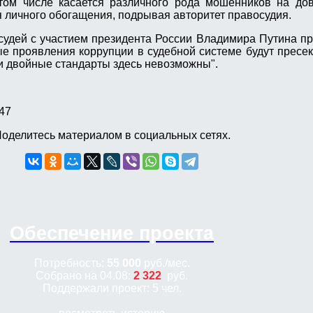
 том числе касается различного рода мошенников на до
 личного обогащения, подрывая авторитет правосудия.
судей с участием президента России Владимира Путина п
е проявления коррупции в судебной системе будут пресек
и двойные стандарты здесь невозможны".
47
оделитесь материалом в социальных сетях.
Обеспечение проекта
Потребность:
55 000
руб.
/мес.
Собрано на 04.08:
2 322
руб.
Поддержали проект: 5 чел.