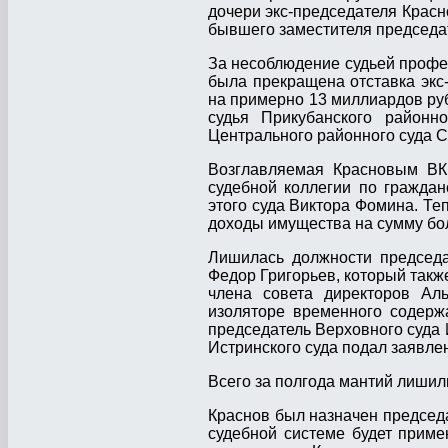
дочери экс-председателя Красн
бывшего заместителя председа
За несоблюдение судьей профес
была прекращена отставка экс
на примерно 13 миллиардов руб
судья Прикубанского районн
Центрального районного суда 
Возглавляемая Красновым ВК
судебной коллегии по граждан
этого суда Виктора Фомина. Те
доходы имущества на сумму бо
Лишилась должности председа
Федор Григорьев, который также
члена совета директоров Ал
изоляторе временного содерж
председатель Верховного суда И
Истринского суда подал заявле
Всего за полгода мантий лишили
Краснов был назначен председа
судебной системе будет приме