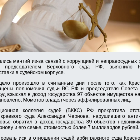
ились мантий из-за связей с коррупцией и неправосудных
а председателем Верховного суда РФ, выяснило 
тавки в судейском корпусе.
ело произошло в считанные дни после того, как Крас
щены полномочия судьи ВС РФ и председателя Совета 
уд взыскал в доход государства 97 объектов имущества н
тановлено, Момотов владел через аффилированных лиц.
ионная коллегия судей (ВККС) РФ прекратила отст
 краевого суда Александра Чернова, нарушившего анти
овье обратил в доход государства 89 объектов недвижи
ову и его семье, стоимостью более 7 миллиардов рублей.
ровать иск в отношении судей арбитражного суда Красно