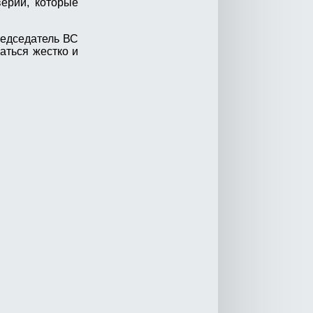
верии, которые
редседатель ВС
аться жестко и