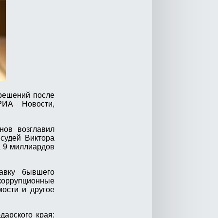
 решений после
РИА Новости,
нов возглавил
судей Виктора
а 9 миллиардов
авку бывшего
коррупционные
мости и другое
дарского края: