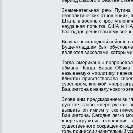
период слабого и безответстве
Знаменательная речь Путина
геополитических отношениях, 
Штаты в военных преступления
неудачная попытка США и НАТО
благодаря решительному военн
Возврат к «холодной войне» в
Буше-младшем был обусловлен
являются вассалами, которыми
Тогда американцы попробовали
обмана. Когда Барак Обама 
называемую «политику переза
Клинтон приветствовала свое
сувениром, кнопкой «перезагр
Вашингтона к началу нового эт
Зловещим предсказанием выгля
русское слово «перегрузка» в
вызвать оптимизм у скептиче
Вашингтона. Сегодня легко мо
«перезагрузить» отношения
существенного сокращения яде
году, принесли значительный ус