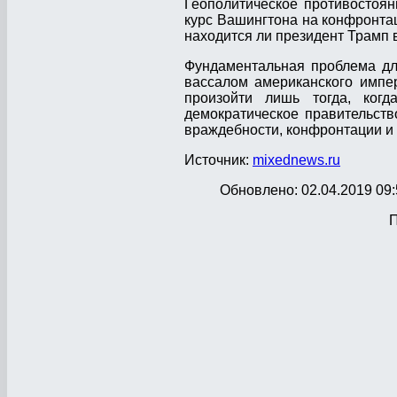
Геополитическое противостоян
курс Вашингтона на конфронтац
находится ли президент Трамп в
Фундаментальная проблема для
вассалом американского импер
произойти лишь тогда, ког
демократическое правительст
враждебности, конфронтации и 
Источник:
mixednews.ru
Обновлено: 02.04.2019 09:
П