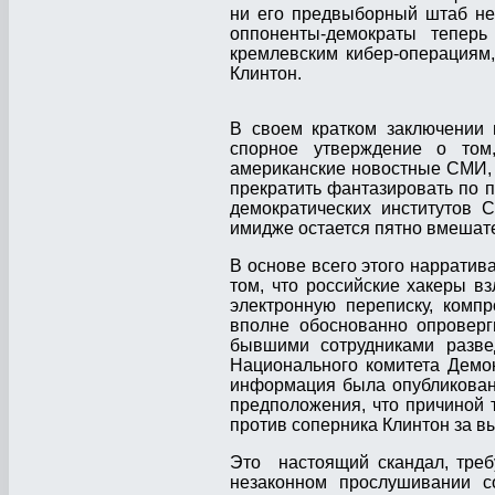
ни его предвыборный штаб не 
оппоненты-демократы теперь
кремлевским кибер-операциям
Клинтон.
В своем кратком заключении 
спорное утверждение о том
американские новостные СМИ, 
прекратить фантазировать по п
демократических институтов 
имидже остается пятно вмешате
В основе всего этого наррати
том, что российские хакеры в
электронную переписку, комп
вполне обоснованно опровер
бывшими сотрудниками разве
Национального комитета Демок
информация была опубликована
предположения, что причиной 
против соперника Клинтон за в
Это настоящий скандал, треб
незаконном прослушивании с