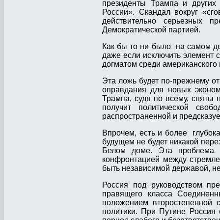
президенты Трампа и других 
России». Скандал вокруг «сг
действительно серьезных п
Демократической партией.
Как бы то ни было на самом д
даже если исключить элемент 
догматом среди американского 
Эта ложь будет по-прежнему от
оправдания для новых эконом
Трампа, судя по всему, сняты 
получит политической своб
распространенной и предсказу
Впрочем, есть и более глубок
будущем не будет никакой перез
Белом доме. Эта проблема но
конфронтацией между стремле
быть независимой державой, н
Россия под руководством пре
правящего класса Соединенн
положением второстепенной 
политики. При Путине Россия 