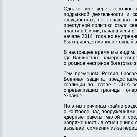
Однако, уже через короткое 
подрывной деятельности и с
государствах, не желающих п
преступной политики стали св
власти в Сирии, начавшиеся в
начале 2014 года во внутренни
был приведен марионеточный а
В настоящее время мы видим, 
где Вашингтон намерен свергн
огромное нефтяное богатство 
Тем временем, Россия бросае
Военная защита, предоставл
коалиции во главе с США осу
определившим границы толер
Украине.
По этим причинам крайне разд
о контроле над вооружениями
ядерные ракеты малой и сред
напряженность в отношениях 
вызывает сомнения из-за нереш