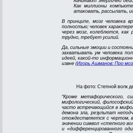
начинают энергично дей
Как миллионы компьюте
атаковать, рассылать, и
В принципе, мозг человека в
полностью; человек характере
через мозг, колеблются, как
трудно, требует усилий.
Да, сильные эмоции и состояни
захватывать ум человека пол
идеей, какой-то информацион
извне (
Игорь Ашманов: Про моз
На фото: Степной волк д
“Кроме метафорического, с
мифологический, философский
часто встречающийся в мифол
демона зла, результат непод
отождествляется с чертом, в
значении символ «степного в
и «дифференцированного оди