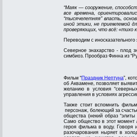
“Маяк — сооружение, способст
все времена, ориентировали
“тысячелетняя” власть, основ
иной этики, не приемлемой дл
проверяющих, что всё: «тихо ка
Переводим с иносказательного 
Северное знахарство - плод з
симбиоз. Прообраз Финна из “Р
Фильм “
Праздник Нептуна
”, ко
об Аквамене, позволяет выяви
желанию в условия “северных
управления в условиях агрессив
Также стоит вспомнить фильм
персонаж, болеющий за счасть
общества (некий образ “элиты
Само общество в этот момент
героя фильма в воду. Говоря 
разочарования ныряет в холо