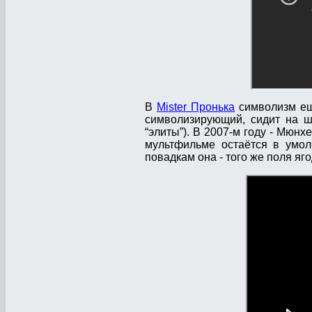
В
Mister Пронька
символизм ещё
символизирующий, сидит на ш
“элиты”). В 2007-м году - Мюнх
мультфильме остаётся в умол
повадкам она - того же поля яг