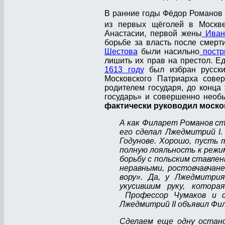
В ранние годы Фёдор Романов 
из первых щёголей в Москве
Анастасии, первой жены
Ивана
борьбе за власть после смерт
Шестова
были насильно
постр
лишить их прав на престол. 
1613 году
был избран русски
Московского Патриарха сов
родителем государя, до конца
государь» и совершенно необ
фактически руководил моско
А как Филарет Романов с
его сделал Лжедмитрий I.
Годунове. Хорошо, пусть 
полную лояльность к режи
борьбу с польским ставлен
неравными, ростовчавчан
вору». Да, у Лжедмитри
укусившим руку, котора
Профессор Чумаков и са
Лжедмитрий ІІ объявил Фи
Сделаем еще одну остано