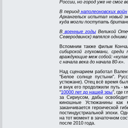
России, но город уже не смог 
В период
наполеоновских войн
Архангельск испытал новый э
куда могли поступать британ
В
военные годы
Великой Отеч
Северодвинск) являлся одними
Вспомним также фильм Кончал
сибирской глухомани, среди
враждующие меж собой: «кула
с начала века до начала 80-х»
.
Над сценарием работал Валент
“Белое солнце пустыни”. Рус
устюжане). Отец всё время был 
и внук его продолжили путь -
“
10000 лет до нашей эры
”, где
за Сириусом, дабы освободит
киношные Устюжанины как м
заканчивается героической ги
постиндустриальной эпохи. Од
на тот момент в зачаточном сос
после 2010 года.