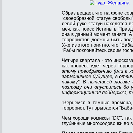
Образ вещает, что на фоне сов
“своеобразной статуе свободы
левой руке статуи находятся в
меч, как поиск Истины в Правд
она в данный момент занята. А
террористов должны быть подор
Уже из этого понятно, что “Баб
“Рабы поклоняйтесь своим госп
Четыре квартала - это иносказ
как процесс идёт через терро
этому преображению (или к ко
гармоничное будущее, в отлич
никому”. В нынешней логике 
поэтому они опустились до у
информационная поддержка, т.
“Вернёмся в тёмные времена, 
террорист. Тут врывается “Баба
Чем хороши комиксы “DC”, так
глубинные многоходовочки во в