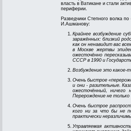
власть в Ватикане и стали акти
периферии.
Разведчики Степного волка по
И.Ашманову:
Крайнее возбуждение су
заражённых: близкий род
как он ненавидит вас все
в Москве жертвы эпиде
ожесточённо пересказыв
СССР в 1990 и Государст
Возбуждение это какое-т
Очень быстрое «перерожд
и они - разительные. Каз
ожесточённый, ничего 
Перерождение не только 
Очень быстрое распростр
кого ни за что бы не 
практически неразличимы
Управляемая активност