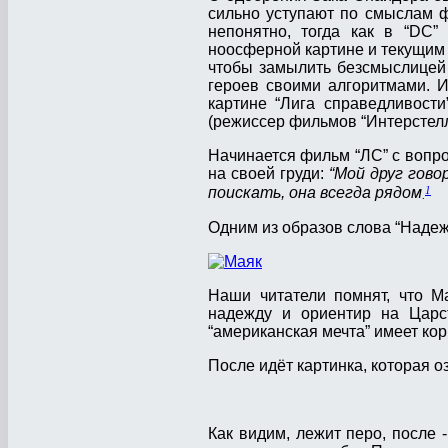
сильно уступают по смыслам ф
непонятно, тогда как в “DC”
ноосферной картине и текущим 
чтобы замылить безсмыслицей 
героев своими алгоритмами. И
картине “Лига справедливост
(режиссер фильмов “Интерстелла
Начинается фильм “ЛС” с вопро
на своей груди:
“Мой друг гово
1
поискать, она всегда рядом
.
Одним из образов слова “Надеж
Наши читатели помнят, что М
надежду и ориентир на Царс
“американская мечта” имеет кор
После идёт картинка, которая о
Как видим, лежит перо, после -