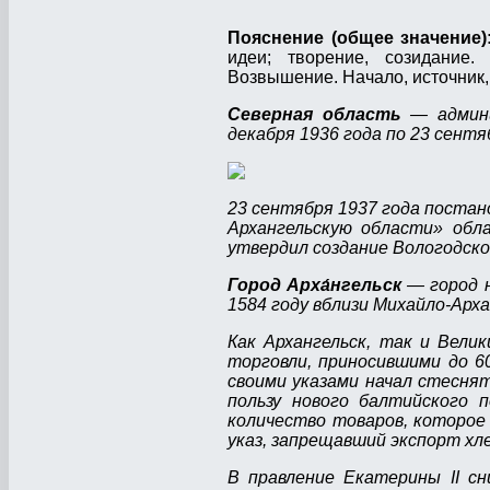
Пояснение (общее значение)
идеи; творение, созидание. 
Возвышение. Начало, источник,
Северная область
— админи
декабря 1936 года по 23 сентя
23 сентября 1937 года поста
Архангельскую области» обл
утвердил создание Вологодско
Город Арха́нгельск
— город н
1584 году вблизи Михайло-Арх
Как Архангельск, так и Вели
торговли, приносившими до 60
своими указами начал стесня
пользу нового балтийского 
количество товаров, которое 
указ, запрещавший экспорт хл
В правление Екатерины II с