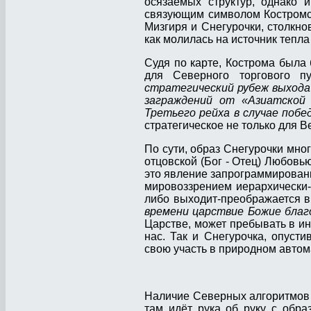
осязаемых структур, однако
связующим символом Костром
Мизгиря и Снегурочки, столкно
как молилась на источник тепла
Судя по карте, Кострома была
для Северного торгового 
стратегический рубеж выхода
заграждений от «Азиатской 
Третьего рейха в случае поб
стратегическое не только для В
По сути, образ Снегурочки мног
отцовской (Бог - Отец) Любовь
это явление запрограммированн
мировоззрением иерархически-
либо выходит-преображается в
времени царствие Божие благ
Царстве, может пребывать в ин
нас. Так и Снегурочка, опуст
свою участь в природном автома
Наличие Северных алгоритмов у
там идёт рука об руку с обр