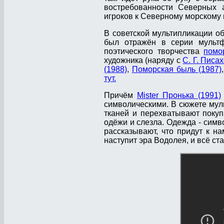
востребованности Северных 
игроков к Северному морскому 
В советской мультипликации о
был отражён в серии мультф
поэтического творчества
пом
художника (наряду с
С. Г. Писа
(1988)
,
Поморская быль (1987)
тут.
Причём
Mister Пронька (1991)
символическими. В сюжете мул
тканей и перехватывают покуп
одёжи и слезла. Одежда - симв
рассказывают, что придут к н
наступит эра Водолея, и всё ст