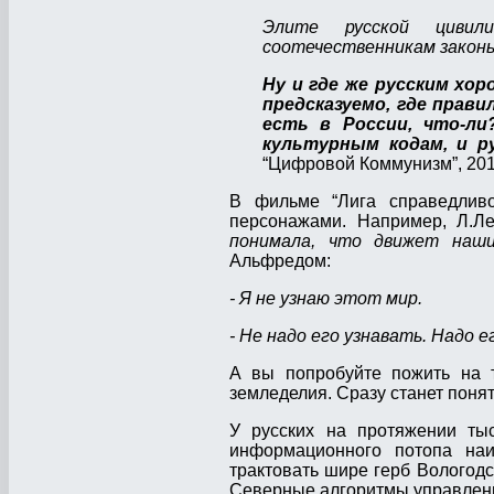
Элите русской цивил
соотечественникам законы 
Ну и где же русским хор
предсказуемо, где прави
есть в России, что-ли
культурным кодам, и р
“Цифровой Коммунизм”, 201
В фильме “Лига справедливо
персонажами. Например, Л.Л
понимала, что движет наш
Альфредом:
- Я не узнаю этот мир.
- Не надо его узнавать. Надо е
А вы попробуйте пожить на т
земледелия. Сразу станет понят
У русских на протяжении ты
информационного потопа наи
трактовать шире герб Вологодс
Северные алгоритмы управлен