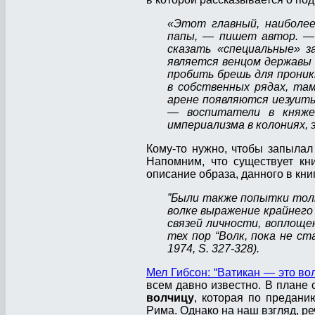
«Этот главный, наиболее
папы, — пишет автор. — 
сказать «специальные» з
является венцом державы 
пробить брешь для проник
в собственных рядах, та
арене появляются иезуиты
— воспитатели в княже
империализма в колониях, 
Кому-то нужно, чтобы запылал 
Напомним, что существует кн
описание образа, данного в кни
”
Были также попытки толк
волке выражение крайнего
связей личности, воплощен
тех пор “Волк, пока не ста
1974, S. 327-328).
Мел Гибсон: “Ватикан — это во
всем давно известно. В плане
волчицу
, которая по предан
Рима. Однако на наш взгляд, ре