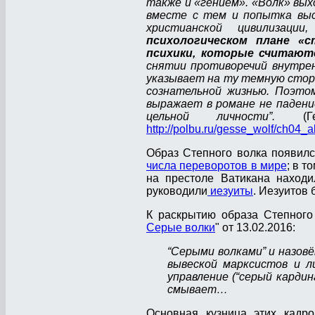
также и «гением». «Волк» вых
вместе с тем и попытка высв
христианской цивилизац
психологическом плане «
психики, которые считают
снятии противоречий внутрен
указывает на ту темную сторо
сознательной жизнью. Поэтом
выражает в романе не падение
цельной личности”.
(Гер
http://polbu.ru/gesse_wolf/ch04_al
Образ Степного волка появилс
числа переворотов в мире
; в т
на престоле Ватикана наход
руководили
иезуиты
. Иезуитов 
К раскрытию образа Степного 
Серые волки
" от 13.02.2016:
“Серыми волками” и назов
вывеской марксистов и ли
управление (“серый кардин
смывает…
Основная кузница этих кадр