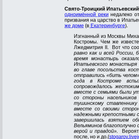
Свято-Троицкий Ипатьевски
одноимённой реки
недалеко от
призвания на царство в Ипатье
же доме
(в
Екатеринбурге
).
Изгнанный из Москвы Миха
Костромы. Чем же известе
Лжедмитрия ІІ. Вот что с
равно как и всей России,
время монастырь оказал
Ипатьевского монастыря 
во главе посольства кост
отправились «бить челом» 
года в Костроме вспых
сопровождалось жестоким
вместе с семьями были ут
со стороны насельников
тушинскому ставленнику 
вместе со своими сторо
надежными крепостными ст
завершилась взятием об
Вельяминов благополучно 
верой и правдой».
Вероятн
после, но и до.(
stogarov.live