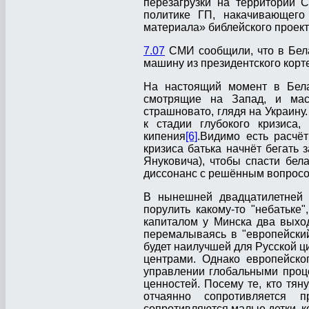
перезагрузки на территории 
политике ГП, накачивающего
материала» библейского проект
7.07
СМИ сообщили, что в Бела
машину из президентского корт
На настоящий момент в Бела
смотрящие на Запад, и мас
страшновато, глядя на Украину
к стадии глубокого кризиса
кипения
[6]
.Видимо есть расчёт
кризиса батька начнёт бегать 
Януковича), чтобы спасти бел
диссонанс с решённым вопросом
В нынешней двадцатилетней п
порулить какому-то "небатьке
капиталом у Минска два выход
перемалываясь в "европейский 
будет наилучшей для Русской ц
центрами. Однако европейско
управлении глобальными процес
ценностей. Посему те, кто тяну
отчаянно сопротивляется п
сопротивляются малые детки, ко