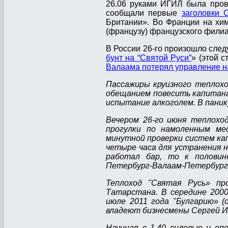
26.06 руками ИГИЛ была прове
сообщали первые
заголовки
Британии». Во Франции на хим
(французу) французского филиа
В России 26-го произошло след
бунт на “Святой Руси”
» (этой с
Валаама потерял управление н
Пассажиры круизного теплохо
обещанием повесить капитана
испытание алкоголем. В пани
Вечером 26-го июня теплохо
прогулки по намоленным мес
минутной проверки систем ка
четыре часа для устранения н
работал бар, то к половин
Петербург-Валаам-Петербург 
Теплоход "Святая Русь» пр
Татарстана. В середине 2000
июле 2011 года "Булгарию» (
владеют бизнесмены Сергей Ив
Начиная с 1.40 силовые и оп