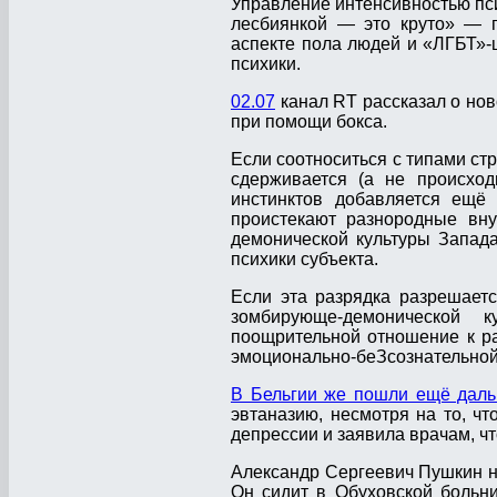
Управление интенсивностью пси
лесбиянкой — это круто» — п
аспекте пола людей и «ЛГБТ»-
психики.
02.07
канал RT рассказал о но
при помощи бокса.
Если соотноситься с типами стр
сдерживается (а не происхо
инстинктов добавляется ещё
проистекают разнородные вн
демонической культуры Запад
психики субъекта.
Если эта разрядка разрешаетс
зомбирующе-демонической 
поощрительной отношение к р
эмоционально-беЗсознательной
В Бельгии же пошли ещё дал
эвтаназию, несмотря на то, чт
депрессии и заявила врачам, чт
Александр Сергеевич Пушкин н
Он сидит в Обуховской больни