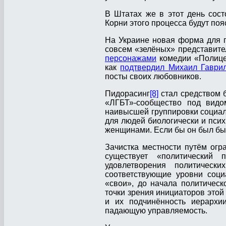
В Штатах же в этот день сост
Корни этого процесса будут по
На Украине новая форма для 
совсем «зелёных» представител
персонажами
комедии «Полицей
как
подтвердил Михаил Гаври
посты своих любовников.
Пидорасинг
[8]
стал средством б
«ЛГБТ»-сообщество под видом
наивысшей группировки социаль
для людей биологически и пси
женщинами. Если бы он был бы 
Зачистка местности путём огр
существует «политический 
удовлетворения политическ
соответствующие уровни соци
«свои», до начала политическ
точки зрения инициаторов этой
и их подчинённость иерархи
падающую управляемость.