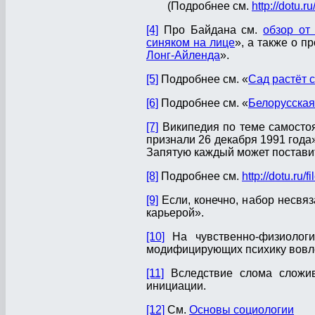
(Подробнее см.
http://dotu.r
[4]
Про Байдана см.
обзор от 
синяком на лице
», а также о 
Лонг-Айленда
».
[5]
Подробнее см. «
Сад растёт 
[6]
Подробнее см. «
Белорусская
[7]
Википедия по теме самостоя
признали 26 декабря 1991 года»
Запятую каждый может поставит
[8]
Подробнее см.
http://dotu.ru
[9]
Если, конечно, набор несвяз
карьерой».
[10]
На чувственно-физиологич
модифицирующих психику вовл
[11]
Вследствие слома сложив
инициации.
[12]
См.
Основы социологии