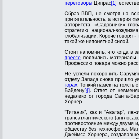
переговоры
Ципрас
[1]
, естеств
Образ ВВП, не смотря на всю
притягательность, а истерия «
авторитета. «Садовники» глоб
стратегию национал-вождизма
глобализации. Короче говоря - 
такой же непонятной силой.
Стоит напомнить, что когда в з
прессе
появились материалы н
Профессию повара можно рассма
Не успели похоронить Сарумя
отделу Запада снова пришло 
горах
. Тонкий намёк на толсты
Байдену
[4]
. Ответ от невменя
недалеко от города Санта-Ба
Хорнер.
“Титаник”, как и “Аватар”, ле
трансатлантического (англосакс
противостояние между двумя ид
обществу без техносферы. Мат
Джеймса Хорнера, создававшег