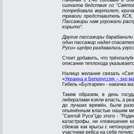
сигналов бедствия со "Свято
потребовала вертолет, крича
тревоги представитель КСК, 
Пассажиры нам угрожали распр
корыто“.
Другие пассажиры барабанили 
один пассажир надел спасател
Руси» щедро раздавались угро
Стоит добавить, что трёхпалу
описании теплохода указывается
Налицо желание связать «Свят
«
Украина и Белоруссия – эхо м
Гибель «Булгарии» - накачка м
Таким образом, в день госуд
либералами взяли власть, а ре
до лучших времён, были разо
опьянённым властью нашим мес
"Святой Руси"(до этого - "Род
катастрофы, ни «повешения ка
сбежав как крысы с нетонущего
участники рейса на себе почув