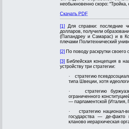
необыкновенно скоро: “Тройка, с
Cкачать PDF
[1]
Для справки: последние че
долларов, получили образовани
(Папандреу и Самарас) и в К
плечами Политехнический униве
[2]
По поводу раскрутки своего 
[3]
Библейская концепция в на
устройству три стратегии:
· стратегию псевдосоциализ
типа Швеции, хотя идеологи
· стратегию буржуазно
ограниченного конституцией
— парламентской (Италия, 
· стратегию национал-вож
государства — де-факто н
кланово иерархическая орг