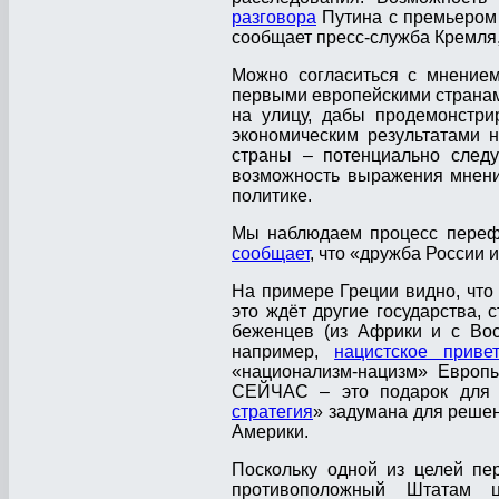
разговора
Путина с премьером 
сообщает пресс-служба Кремля,
Можно согласиться с мнением
первыми европейскими странам
на улицу, дабы продемонстр
экономическим результатами н
страны – потенциально следу
возможность выражения мнени
политике.
Мы наблюдаем процесс переф
сообщает
, что «дружба России 
На примере Греции видно, что
это ждёт другие государства,
беженцев (из Африки и с Вос
например,
нацистское приве
«национализм-нацизм» Европы
СЕЙЧАС – это подарок для 
стратегия
» задумана для реше
Америки.
Поскольку одной из целей пе
противоположный Штатам 