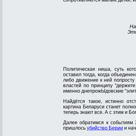
На
Это
Политическая ниша, суть кот
оставил тогда, когда объедине
либо движение к ней попросту
властей по принципу “держите
именно днепрожЫдовские “элит
Найдётся такое, истинно отс
картина Беларуси станет полно
теперь знают все. А с этим и Бо
Далее обратимся к событиям 2
пришлось
убийство Берии
и нач