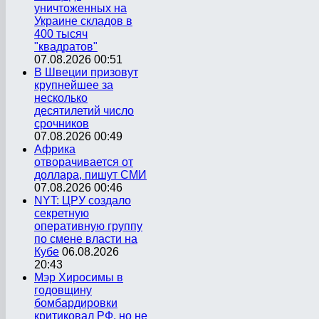
уничтоженных на
Украине складов в
400 тысяч
"квадратов"
07.08.2026 00:51
В Швеции призовут
крупнейшее за
несколько
десятилетий число
срочников
07.08.2026 00:49
Африка
отворачивается от
доллара, пишут СМИ
07.08.2026 00:46
NYT: ЦРУ создало
секретную
оперативную группу
по смене власти на
Кубе
06.08.2026
20:43
Мэр Хиросимы в
годовщину
бомбардировки
критиковал РФ, но не