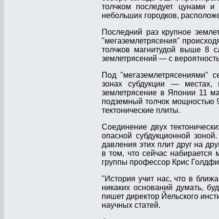
толчком последует цунами и 
небольших городков, располож
Последний раз крупное земле
"мегаземлетрясения" происходя
толчков магнитудой выше 8 с
землетрясений — с вероятност
Под "мегаземлетрясениями" с
зонах субдукции — местах, 
землетрясение в Японии 11 м
подземный толчок мощностью 9
тектонические плиты.
Соединение двух тектоническ
опасной субдукционной зоной
давления этих плит друг на др
в том, что сейчас набирается
группы профессор Крис Голдфи
"История учит нас, что в ближ
никаких оснований думать, буд
пишет директор Йельского инс
научных статей.