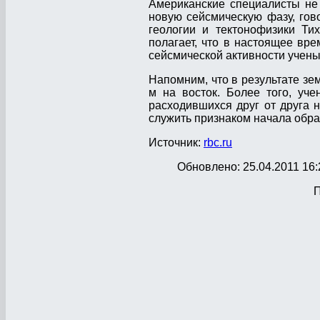
Американские специалисты не 
новую сейсмическую фазу, гов
геологии и тектонофизики Ти
полагает, что в настоящее вр
сейсмической активности ученый
Напомним, что в результате зе
м на восток. Более того, уч
расходившихся друг от друга 
служить признаком начала обра
Источник:
rbc.ru
Обновлено: 25.04.2011 16:
П