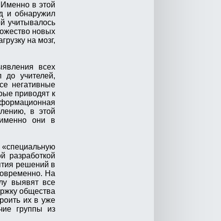
 Именно в этой
од и обнаружил
ей учитывалось
множество новых
рузку на мозг,
ыявления всех
 до учителей,
все негативные
рые приводят к
информационная
лению, в этой
 именно они в
 «специальную
ой разработкой
ятия решений в
новременно. На
лу выявят все
ержку общества
роить их в уже
чие группы из