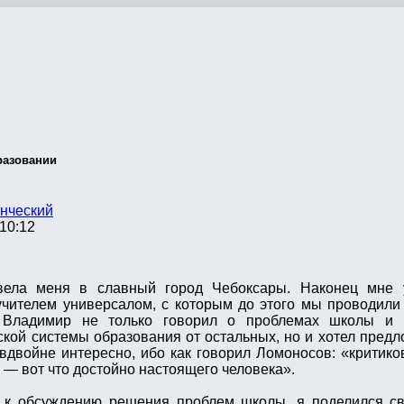
разовании
нческий
10:12
вела меня в славный город Чебоксары. Наконец мне 
чителем универсалом, с которым до этого мы проводили
 Владимир не только говорил о проблемах школы и 
кой системы образования от остальных, но и хотел пред
вдвойне интересно, ибо как говорил Ломоносов: «критико
 — вот что достойно настоящего человека».
 к обсуждению решения проблем школы, я поделился с