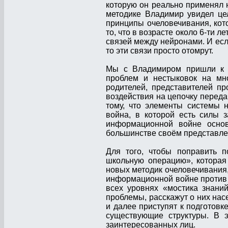
которую он реально применял н
методике Владимир увидел це
принципы очеловечивания, кот
то, что в возрасте около 6-ти 
связей между нейронами. И если
то эти связи просто отомрут.
Мы с Владимиром пришли к п
проблем и нестыковок на мно
родителей, представителей п
воздействия на цепочку переда
тому, что элементы системы 
война, в которой есть силы 
информационной войне основ
большинстве своём представлен
Для того, чтобы поправить 
школьную операцию», которая
новых методик очеловечивания
информационной войне против
всех уровнях «мостика знани
проблемы, расскажут о них нас
и далее приступят к подготовк
существующие структуры. В э
заинтересованных лиц.