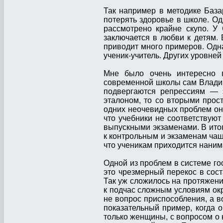
Так например в методике Баз
потерять здоровье в школе. О
рассмотрено крайне скупо. У
заключается в любви к детям. 
приводит много примеров. Одна
ученик-учитель. Других уровней
Мне было очень интересно п
современной школы сам Владими
подвергаются репрессиям — э
эталоном, то со вторыми просто
одних неочевидных проблем он 
что учебники не соответствуют
выпускными экзаменами. В итоге
к контрольным и экзаменам чаще
что ученикам приходится нанима
Одной из проблем в системе г
это чрезмерный перекос в сост
Так уж сложилось на протяжени
к подчас сложным условиям ок
не вопрос приспособления, а 
показательный пример, когда о
только женщины, с вопросом о 