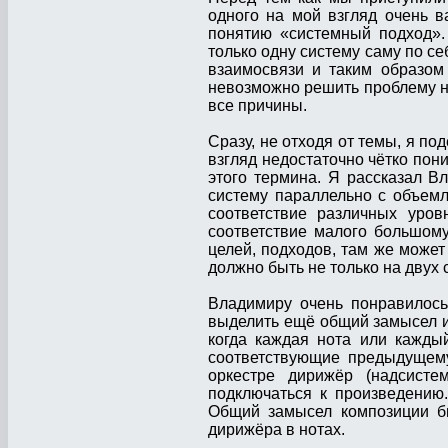
одного на мой взгляд очень 
понятию «системный подход».
только одну систему саму по с
взаимосвязи и таким образом
невозможно решить проблему на
все причины.
Сразу, не отходя от темы, я по
взгляд недостаточно чётко пон
этого термина. Я рассказал В
систему параллельно с объем
соответствие различных уро
соответствие малого большому
целей, подходов, там же може
должно быть не только на двух 
Владимиру очень понравилось
выделить ещё общий замысел и
когда каждая нота или каждый
соответствующие предыдущему
оркестре дирижёр (надсисте
подключаться к произведению
Общий замысел композиции бы
дирижёра в нотах.