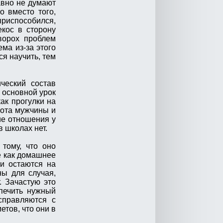
авно не думают
о вместо того,
приспособился,
екос в сторону
ворох проблем
ма из-за этого
я научить, тем
ческий состав
 основной урок
ак прогулки на
бота мужчины и
ие отношения у
 школах нет.
тому, что оно
е как домашнее
ти остаются на
ны для случая,
. Зачастую это
спечить нужный
справляются с
тов, что они в