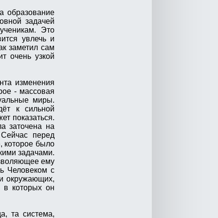
да образование
новной задачей
ученикам. Это
вится увлечь и
ак заметил сам
ит очень узкой
анта изменения
рое - массовая
уальные миры.
дёт к сильной
ет показаться.
а заточена на
. Сейчас перед
, которое было
кими задачами.
озволяющее ему
ть Человеком с
и окружающих,
 в которых он
а, та система,