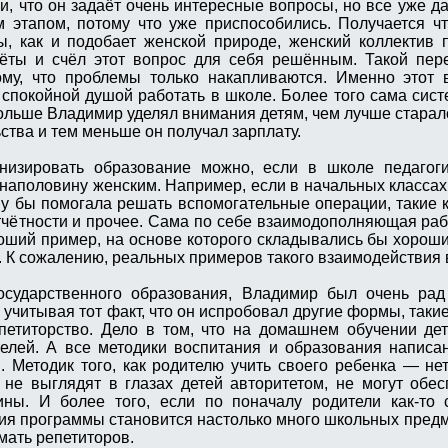
и, что он задаёт очень интересные вопросы, но все уже д
 этапом, потому что уже приспособились. Получается чт
, как и подобает женской природе, женский коллектив 
чёты и счёл этот вопрос для себя решённым. Такой пер
ому, что проблемы только накапливаются. Именно этот 
спокойной душой работать в школе. Более того сама систе
больше Владимир уделял внимания детям, чем лучше старалс
ства и тем меньше он получал зарплату.
изировать образование можно, если в школе педагоги
наполовину женским. Например, если в начальных классах
у бы помогала решать вспомогательные операции, такие к
тчётности и прочее. Сама по себе взаимодополняющая ра
ший пример, на основе которого складывались бы хорош
. К сожалению, реальных примеров такого взаимодействия в
сударственного образования, Владимир был очень рад 
учитывая тот факт, что он испробовал другие формы, таки
петиторство. Дело в том, что на домашнем обучении де
елей. А все методики воспитания и образования написа
й. Методик того, как родителю учить своего ребенка — нет
и не выглядят в глазах детей авторитетом, не могут обе
ны. И более того, если по поначалу родители как-то 
ния программы становится настолько много школьных предме
ать репетиторов.