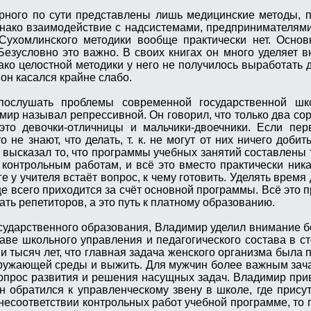
арного по сути представлены лишь медицинские методы,
днако взаимодействие с надсистемами, предпринимателям
 Сухомлинского методики вообще практически нет. Осно
Безусловно это важно. В своих книгах он много уделяет в
ко целостной методики у него не получилось выработать 
 он касался крайне слабо.
ослушать проблемы современной государственной шк
р называл репрессивной. Он говорил, что только два сор
то девочки-отличницы и мальчики-двоечники. Если пер
 не знают, что делать, т. к. не могут от них ничего добит
высказал то, что программы учебных занятий составлены 
 контрольным работам, и всё это вместо практически ника
 у учителя встаёт вопрос, к чему готовить. Уделять время
 всего приходится за счёт основной программы. Всё это пр
ть репетиторов, а это путь к платному образованию.
осударственного образования, Владимир уделил внимание 
аве школьного управления и педагогического состава в с
и тысяч лет, что главная задача женского организма была 
ружающей среды и выжить. Для мужчин более важным зач
вопрос развития и решения насущных задач. Владимир при
н обратился к управленческому звену в школе, где прису
несоответствии контрольных работ учебной программе, то 