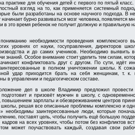
а практике для обучения детей с первого по пятый класс.
лостный взгляд на то, как применяется системный подх
орые были разработаны на основе научного подхода. В н
лет начинает бурно развиваться мозг человека, появляется 
 в это время ребенок не получит должную и правильную наг
ониманию необходимости проведения комплексного в
гих уровнях от науки, госуправления, директоров школ
роизводства и до самих учеников. Необходимо выявить 
чи знаний. Особое внимание стоит уделить тем силам, кото
начинают конфликтовать друг с другом. По сути, идёт 
заинтересованные в полном уничтожении школы. К сожа
ной удар приходится брать на себя женщинам, т. к.
ы в управлении и педагогическом составе.
положение дел в школе Владимир предложил провести
 подготовит и призовёт мужчин в школу, с одновременн
, повышением зарплаты и обезвреживанием центров прин
 школы, решая все описанные проблемы комплексно и од
й» необходимы заинтересованные люди, которые понача
елению, поставят цель, чтобы получить ещё большую подд
е кадров на всех уровнях, чтобы потом без конфликтов вст
том может поучаствовать каждый, создавая свои рабо