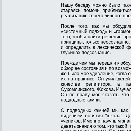
Нашу беседу можно было также
стараясь помочь приблизить
реализацию своего личного пр
После того, как мы обсудил
«системный подход» и «гармон
того, чтобы найти решение про
принципы, только неосознанно.
и определить в лексической ф
глубинах подсознания.
Прежде чем мы перешли к обсу
обзор её состояния и по возмож
же было моё удивление, когда о
их на практике. Он учил детей
качестве репетитора, а та
Сухомлинского, Жохова. Изучал
Он по праву мог сказать, чт
подводные камни.
С подводных камней мы как р
видением понятия “школа”. Д
учеников. Именно научным знан
давать знания о том, кто такой