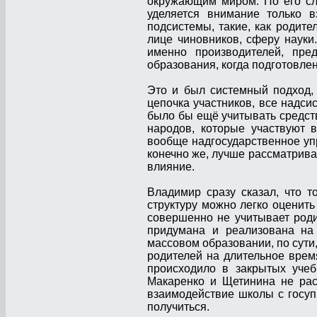
окружающим миром. По его сл
уделяется внимание только в
подсистемы, такие, как родите
лице чиновников, сферу науки
именно производителей, пре
образования, когда подготовле
Это и был системный подход, 
цепочка участников, все надси
было бы ещё учитывать средст
народов, которые участвуют в
вообще надгосударственное упр
конечно же, лучше рассматрива
влияние.
Владимир сразу сказал, что 
структуру можно легко оценит
совершенно не учитывает роди
придумана и реализована на 
массовом образовании, по сути,
родителей на длительное врем
происходило в закрытых учеб
Макаренко и Щетинина не рас
взаимодействие школы с госуп
получиться.