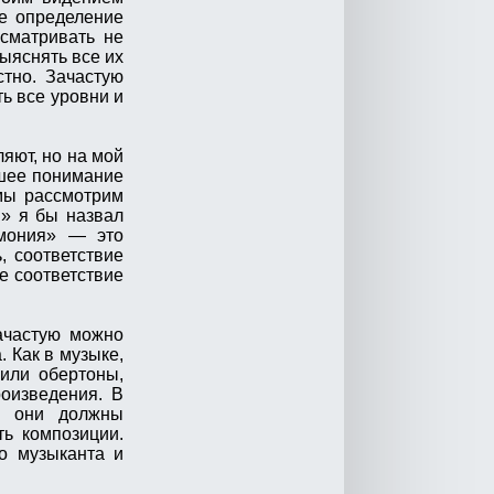
ее определение
сматривать не
ыяснять все их
тно. Зачастую
ь все уровни и
яют, но на мой
чшее понимание
 мы рассмотрим
й» я бы назвал
рмония» — это
, соответствие
е соответствие
ачастую можно
 Как в музыке,
 или обертоны,
оизведения. В
да они должны
ь композиции.
о музыканта и