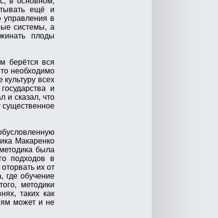
с, в основном,
итывать ещё и
о управления в
ные системы, а
ожинать плоды
ом берётся вся
 то необходимо
 культуру всех
 государства и
 и сказал, что
т существенное
обусловленную
дика Макаренко
 методика была
го подходов в
 оторвать их от
, где обучение
того, методики
ях, таких как
иям может и не