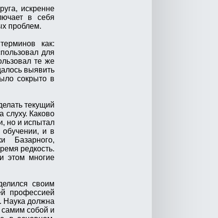
руга, искренне
лючает в себя
ых проблем.
терминов как:
спользовал для
ользовал те же
далось выявить
было сокрыто в
делать текущий
 слуху. Каково
и, но и испытал
 обучении, и в
и Базарного,
ремя редкость.
ри этом многие
делился своим
ей профессией
. Наука должна
с самим собой и