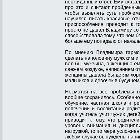
неожиданный ответ. Ему сказал
про это и считают пройденным
чтобы выявлять суть проблемы
научился писать красивые от
приспособления приводит к т
просто не давал Владимиру со 
способствовала тому, что чем 
больше ему попадало от началь
По мнению Владимира гармон
сделать наполовину мужским и 
вёл бы мужчина, а женщина ем
свежем воздухе, написанием о
женщины давала бы детям хоро
мальчиков и девочек в будущем
Несмотря на все проблемы го
вообще сохранилось. Особенно 
обучение, частная школа и ре
попечении и воспитании родит
когда учитель учит чужих дете
приводит к тому, что родител
уровень внимания и дисципли
нагрузкой, то по мере усложне
любом случае вынуждены наним