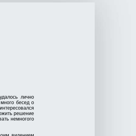
удалось лично
 много бесед о
интересовался
ложить решение
вать немногого
воим видением