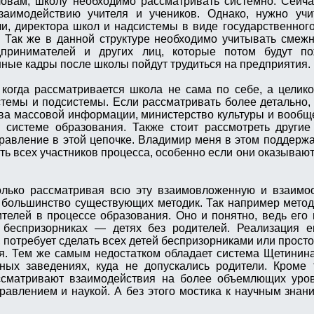
овам, школу необходимо рассматривать системно. Сейча
заимодействию учителя и учеников. Однако, нужно уч
ли, директора школ и надсистемы в виде государственног
. Так же в данной структуре необходимо учитывать смеж
дпринимателей и других лиц, которые потом будут п
нные кадры после школы пойдут трудиться на предприятия.
когда рассматривается школа не сама по себе, а целик
стемы и подсистемы. Если рассматривать более детально,
ва массовой информации, министерство культуры и вообще
 системе образования. Также стоит рассмотреть другие
авление в этой цепочке. Владимир меня в этом поддержал
ть всех участников процесса, особенно если они оказываю
только рассматривая всю эту взаимовложенную и взаимо
ь большинство существующих методик. Так например мето
телей в процессе образования. Оно и понятно, ведь его
беспризорниках — детях без родителей. Реализация е
 потребует сделать всех детей беспризорниками или просто
я. Тем же самым недостатком обладает система Щетинина
ных заведениях, куда не допускались родители. Кроме 
сматривают взаимодействия на более объемлющих уровн
равлением и наукой. А без этого мостика к научным знан