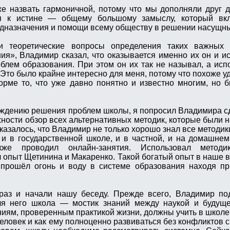
 назвать гармоничной, потому что мы дополняли друг д
ся к истине — общему большому замыслу, который вк
едназначения и помощи всему обществу в решении насущн
и теоретические вопросы определения таких важных 
ия», Владимир сказал, что оказывается именно их он и и
блем образования. При этом он их так не называл, а исп
 Это было крайне интересно для меня, потому что похоже у
орме то, что уже давно понятно и известно многим, но 
ждению решения проблем школы, я попросил Владимира с
ности обзор всех альтернативных методик, которые были на
казалось, что Владимир не только хорошо знал все методик
 и в государственной школе, и в частной, и на домашнем
кже проводил онлайн-занятия. Использовал методик
 опыт Щетинина и Макаренко. Такой богатый опыт в наше в
о прошёл огонь и воду в системе образования находя п
аз и начали нашу беседу. Прежде всего, Владимир по
ля него школа — мостик знаний между наукой и будущ
иям, проверенным практикой жизни, должны учить в школе
 человек и как ему полноценно развиваться без конфликтов 