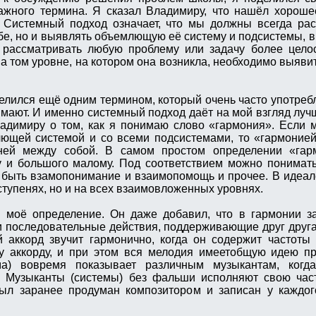
важного термина. Я сказал Владимиру, что нашёл хорош
 Системный подход означает, что мы должны всегда рас
ебе, но и выявлять объемлющую её систему и подсистемы, в
 рассматривать любую проблему или задачу более целос
 том уровне, на котором она возникла, необходимо выявит
делился ещё одним термином, который очень часто употребл
имают. И именно системный подход даёт на мой взгляд лу
ладимиру о том, как я понимаю слово «гармония». Если
лющей системой и со всеми подсистемами, то «гармоние
вней между собой. В самом простом определении «га
 и большого малому. Под соответствием можно понимать
т быть взамопонимание и взаимопомощь и прочее. В идеал
ступенях, но и на всех взаимовложенных уровнях.
 моё определение. Он даже добавил, что в гармонии з
 последовательные действия, поддерживающие друг друга.
 аккорд звучит гармонично, когда он содержит частоты
 аккорду, и при этом вся мелодия имеетобщую идею пр
ма) вовремя показывает различным музыкантам, ког
. Музыканты (системы) без фальши исполняют свою част
л заранее продуман композитором и записан у каждог