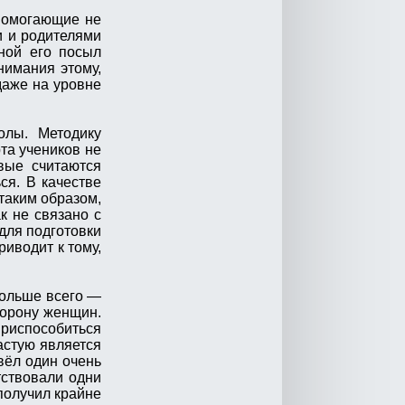
 помогающие не
и и родителями
вной его посыл
нимания этому,
даже на уровне
олы. Методику
та учеников не
вые считаются
ься. В качестве
таким образом,
к не связано с
 для подготовки
иводит к тому,
больше всего —
торону женщин.
приспособиться
астую является
вёл один очень
тствовали одни
получил крайне