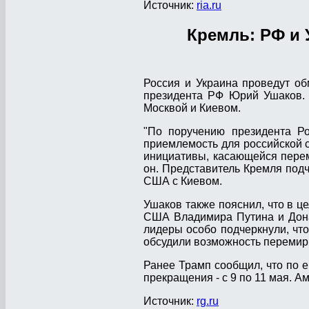
Источник:
ria.ru
Кремль: РФ и
Россия и Украина проведут о
президента РФ Юрий Ушаков. 
Москвой и Киевом.
"По поручению президента Р
приемлемость для российской
инициативы, касающейся перем
он. Представитель Кремля подч
США с Киевом.
Ушаков также пояснил, что в ц
США Владимира Путина и Дона
лидеры особо подчеркнули, чт
обсудили возможность перемир
Ранее Трамп сообщил, что по е
прекращения - с 9 по 11 мая. 
Источник:
rg.ru