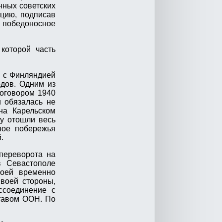
нных советских
ицию, подписав
 победоносное
которой часть
и с Финляндией
одов. Одним из
договором 1940
и обязалась не
на Карельском
зу отошли весь
ное побережья
.
переворота на
в Севастополе
воей временно
воей стороны,
ссоединение с
ставом ООН. По