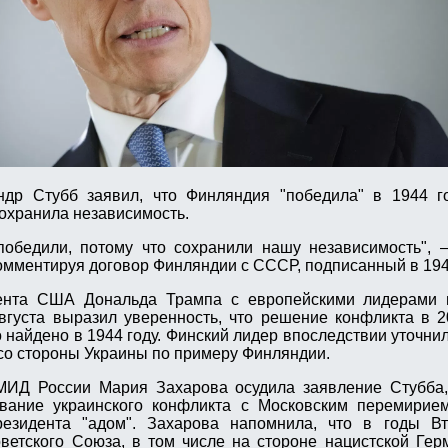
др Стубб заявил, что Финляндия "победила" в 1944 г
охранила независимость.
победили, потому что сохранили нашу независимость", 
омментируя договор Финляндии с СССР, подписанный в 1944
дента США Дональда Трампа с европейскими лидерами
густа выразил уверенность, что решение конфликта в 2
 найдено в 1944 году. Финский лидер впоследствии уточнил
со стороны Украины по примеру Финляндии.
ИД России Мария Захарова осудила заявление Стубба,
вание украинского конфликта с Московским перемирием
резидента "адом". Захарова напомнила, что в годы В
етского Союза, в том числе на стороне нацистской Гер