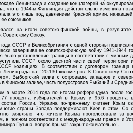
блокаде Ленинграда и создание концлагерей на оккупирова
ла, что в 1944-м Финляндия действительно изменила поз
елала это лишь под давлением Красной армии, начавшей
 ее союзников.
ался на итоги советско-финской войны, в результате 
к Советскому Союзу.
 года СССР и Великобритания с одной стороны подписал
чески завершившее советско-финскую войну 1941-1944 г
я было установление границы в соответствии с мирным 
 уступила СССР около десятой части своей территории 
ССР коалициях. В соответствии с договором граница 
т Ленинграда на 120-130 километров. К Советскому Сою
гом, Выборгский залив с островами, западное и север
в в Финском заливе, часть полуостровов Рыбачий и Средний
ом в марте 2014 года по итогам референдума после гос
,77 процента избирателей в Крыму и 95,6 процента 
 состав России. Украина по-прежнему считает Крым с
 многие страны Запада поддерживают Киев в этом. Со с
атно заявляло, что жители Крыма проголосовали за во
ем, в полном соответствии с международным правом и У
имира Путина, вопрос Крыма" закрыт окончательно".