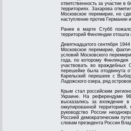
ответственность за участие в 
территориях. Захарова отмети
Московское перемирие, но сд
наступление против Германии и
Ранее в марте Стубб пожалов
территорий Финляндии отошла 
Девятнадцатого сентября 1944
Московское перемирие, факти
условий Московского перемири
года, по которому Финляндия
участвовать во враждебных С
перешейке была отодвинута о
Карельский перешеек с Выбор
Ладожского озера, ряд острово
Крым стал российским регион
Украине. На референдуме 96
высказались за вхождение в
оккупированной территорией,
руководство России неоднокр
Россией демократическим пут
словам президента России Влад