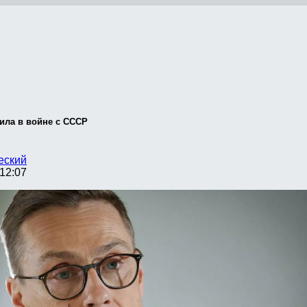
ила в войне с СССР
еский
12:07