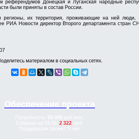
ам референдумов Донецкая и Луганская народные респуб
сти были приняты в состав России.
 регионы, их территория, проживающие на ней люди, 
нее РИА Новости директор Второго департамента стран 
07
оделитесь материалом в социальных сетях.
Обеспечение проекта
Потребность:
55 000
руб.
/мес.
Собрано на 04.08:
2 322
руб.
Поддержали проект: 5 чел.