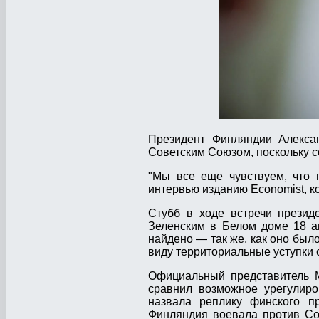
Президент Финляндии Алексан
Советским Союзом, поскольку с
"Мы все еще чувствуем, что 
интервью изданию Economist, к
Стубб в ходе встречи прези
Зеленским в Белом доме 18 ав
найдено — так же, как оно было
виду территориальные уступки 
Официальный представитель М
сравнил возможное урегулиро
назвала реплику финского п
Финляндия воевала против Сов