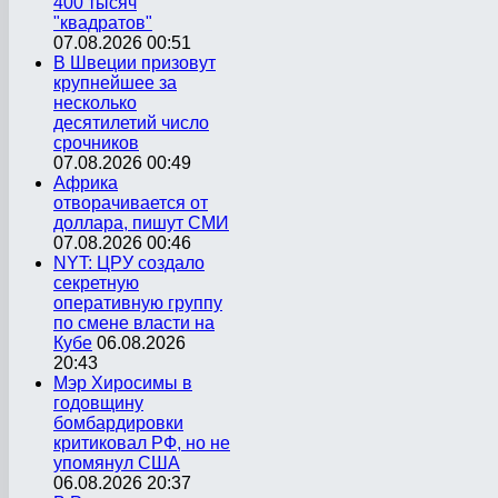
400 тысяч
"квадратов"
07.08.2026 00:51
В Швеции призовут
крупнейшее за
несколько
десятилетий число
срочников
07.08.2026 00:49
Африка
отворачивается от
доллара, пишут СМИ
07.08.2026 00:46
NYT: ЦРУ создало
секретную
оперативную группу
по смене власти на
Кубе
06.08.2026
20:43
Мэр Хиросимы в
годовщину
бомбардировки
критиковал РФ, но не
упомянул США
06.08.2026 20:37