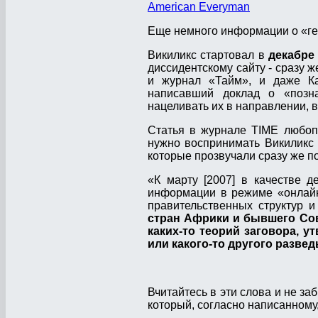
American Everyman
Еще немного информации о «г
Викиликс стартовал в
декабре
диссидентскому сайту - сразу 
и журнал «Тайм», и даже Ка
написавший доклад о «позна
нацеливать их в направлении, 
Статья в журнале TIME любоп
нужно воспринимать Викиликс
которые прозвучали сразу же п
«К марту [2007] в качестве 
информации в режиме «онлайн
правительственных структур 
стран Африки и бывшего Сов
каких-то теорий заговора, 
или какого-то другого разве
Вчитайтесь в эти слова и не за
который, согласно написанному,