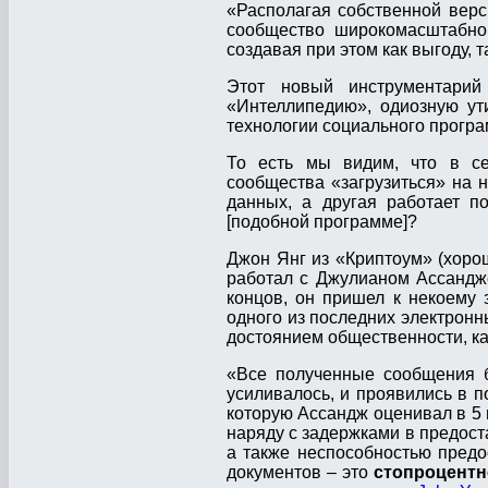
«Располагая собственной верс
сообщество широкомасштабно 
создавая при этом как выгоду, т
Этот новый инструментарий
«Интеллипедию», одиозную ут
технологии социального програ
То есть мы видим, что в се
сообщества «загрузиться» на 
данных, а другая работает п
[подобной программе]?
Джон Янг из «Криптоум» (хоро
работал с Джулианом Ассанджем
концов, он пришел к некоему
одного из последних электронн
достоянием общественности, ка
«Все полученные сообщения б
усиливалось, и проявились в 
которую Ассандж оценивал в 5 
наряду с задержками в предост
а также неспособностью предо
документов – это
стопроцентн