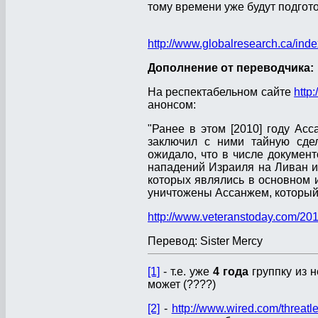
тому времени уже будут подго
http://www.globalresearch.ca/in
Дополнение от переводчика:
На респектабельном сайте
http
анонсом:
"Ранее в этом [2010] году А
заключил с ними тайную сдел
ожидало, что в числе документ
нападений Израиля на Ливан и 
которых являлись в основном 
уничтожены Ассанжем, который 
http://www.veteranstoday.com/2010
Перевод: Sister Mercy
[1]
- т.е. уже
4 года
группку из н
может (????)
[2]
-
http://www.wired.com/threatl