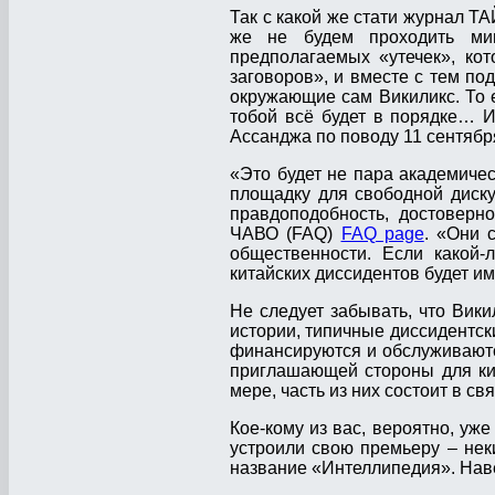
Так с какой же стати журнал ТА
же не будем проходить ми
предполагаемых «утечек», ко
заговоров», и вместе с тем по
окружающие сам Викиликс. То е
тобой всё будет в порядке… И
Ассанджа по поводу 11 сентя
«Это будет не пара академиче
площадку для свободной диску
правдоподобность, достоверн
ЧАВО (FAQ)
FAQ page
. «Они 
общественности. Если какой-
китайских диссидентов будет им
Не следует забывать, что Вики
истории, типичные диссидентск
финансируются и обслуживаютс
приглашающей стороны для кит
мере, часть из них состоит в св
Кое-кому из вас, вероятно, уж
устроили свою премьеру – нек
название «Интеллипедия». Нав