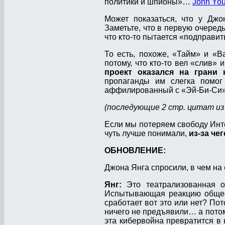
политики и шпионы»…
John You
Может показаться, что у Джо
Заметьте, что в первую очеред
что кто-то пытается «подправить
То есть, похоже, «Тайм» и «В
потому, что кто-то вел «слив» 
проект оказался на грани 
пропаганды им слегка помог
аффилированный с «Эй-Би-Си»
(последующие 2 стр. цитат из
Если мы потеряем свободу Интер
чуть лучше понимали,
из-за че
ОБНОВЛЕНИЕ:
Джона Янга спросили, в чем на
Янг:
Это театрализованная 
Испытывающая реакцию общест
сработает вот это или нет? Пото
ничего не предъявили… а потом 
эта кибервойна превратится в 