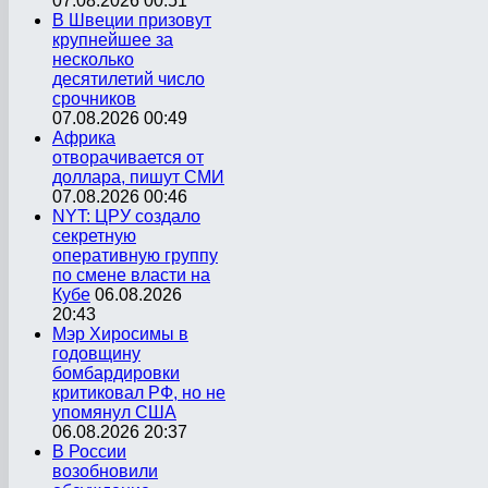
07.08.2026 00:51
В Швеции призовут
крупнейшее за
несколько
десятилетий число
срочников
07.08.2026 00:49
Африка
отворачивается от
доллара, пишут СМИ
07.08.2026 00:46
NYT: ЦРУ создало
секретную
оперативную группу
по смене власти на
Кубе
06.08.2026
20:43
Мэр Хиросимы в
годовщину
бомбардировки
критиковал РФ, но не
упомянул США
06.08.2026 20:37
В России
возобновили