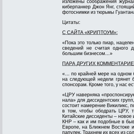
изложены соображения журнал
киберпанкер Джон Янг, стоящий
фотоснимки из тюрьмы Гуантан
Цитаты:
С САЙТА «КРИПТОУМ»:
«Пока это только пиар, нацел
сведений не считая одного д
большим бизнесом…»
ПАРА ДРУГИХ КОММЕНТАРИЕ
«… по крайней мере на одном б
на следующей недели грянет
спонсорам. Кроме того, у нас е
«ЦРУ наверняка «проспонсирует
нала» для диссидентских групп
состоит намерение Викиликс, по
в том, чтобы ободрать ЦРУ, 
Китайские диссиденты – новое 
КНР – как и им подобные в бы
Европе, на Ближнем Востоке и 
папулек. Трахнем их всех из со