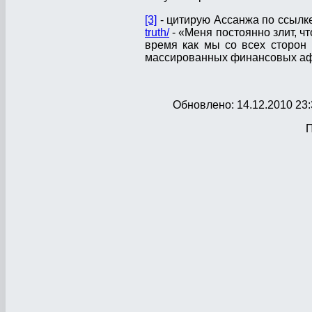
[3]
- цитирую Ассанжа по ссылк
truth/
- «Меня постоянно злит, ч
время как мы со всех сторон
массированных финансовых аф
Обновлено: 14.12.2010 23:
П