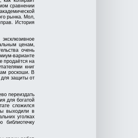
 как копирайт
ямом сравнении
академической
го рынка. Мол,
прав. История
 эксклюзивное
альным ценам,
тельства очень
емиум-варианте
е продаётся на
упателями книг
там роскоши. В
 для защиты от
ево переиздать
ия для богатой
ьтате сложился
ты выходили в
альних уголках
ю библиотечку