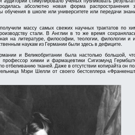
й аудитории стимулировало учёных публиковать результат
одилась абсолютно новая форма распространения з
 обучения в школе или университете или передачи знани
получили массу самых свежих научных трактатов по хим
роизводству стали. В Англии в то же время сохранялас
ная на литературе, философии, теологии, филологии и 
ственным наукам из Германии были здесь в дефиците.
рмании и Великобритании была настолько большой, чт
й профессор химии и фармацевтики Сигизмунд Гермбште
 по отбеливанию тканей. Даже в отсутствии копирайта он п
ательница Мэри Шелли от своего бестселлера «Франкенш