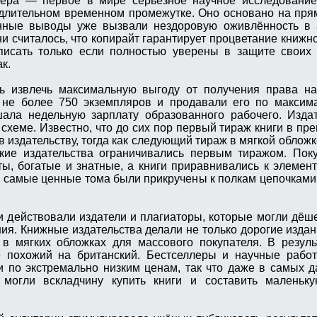
ра — первое в мире серьёзное научное исследование,
 длительном временном промежутке. Оно основано на пр
анные выводы уже вызвали нездоровую оживлённость в 
и считалось, что копирайт гарантирует процветание книжно
исать только если полностью уверены в защите своих 
к.
сь извлечь максимальную выгоду от получения права на
 не более 750 экземпляров и продавали его по максим
шала недельную зарплату образованного рабочего. Изда
схеме. Известно, что до сих пор первый тираж книги в пр
 издательству, тогда как следующий тираж в мягкой обложк
ские издательства ограничивались первым тиражом. Пок
ы, богатые и знатные, а книги приравнивались к элемен
 самые ценные тома были прикручены к полкам цепочками
и действовали издатели и плагиаторы, которые могли дёш
ния. Книжные издательства делали не только дорогие издан
 в мягких обложках для массового покупателя. В резул
 похожий на британский. Бестселлеры и научные рабо
по экстремально низким ценам, так что даже в самых д
огли вскладчину купить книги и составить маленьку