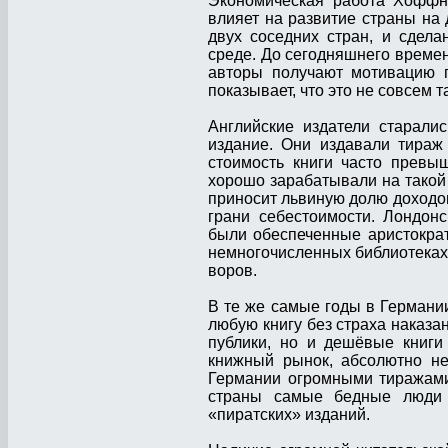
Экономическая работа Хоффне
влияет на развитие страны на
двух соседних стран, и сдел
среде. До сегодняшнего времен
авторы получают мотивацию п
показывает, что это не совсем та
Английские издатели старали
издание. Они издавали тираж
стоимость книги часто превы
хорошо зарабатывали на такой 
приносит львиную долю доходов
грани себестоимости. Лондон
были обеспеченные аристократ
немногочисленных библиотеках
воров.
В те же самые годы в Германи
любую книгу без страха наказа
публики, но и дешёвые книги
книжный рынок, абсолютно не
Германии огромными тиражами 
страны самые бедные люди м
«пиратских» изданий.