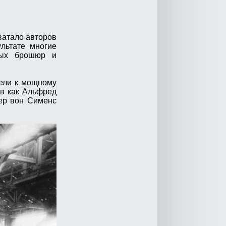
ватало авторов
льтате многие
ных брошюр и
вели к мощному
ов как Альфред
нер вон Сименс