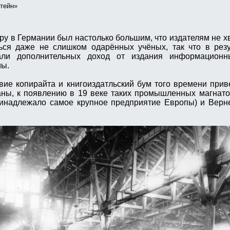
тейн»
ру в Германии был настолько большим, что издателям не х
ься даже не слишком одарённых учёных, так что в резу
али дополнительных доход от издания информацион
мы.
ие копирайта и книгоиздатльский бум того времени при
аны, к появлению в 19 веке таких промышленных магнат
принадлежало самое крупное предприятие Европы) и Вер