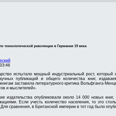
ло технологической революции в Германии 19 века
еский
03:46
дарство испытало мощный индустриальный рост, который
учных публикаций и общего количества книг, издавае
нигам заставила литературного критика Вольфганга Менце
тов и мыслителей».
ие издательства опубликовали около 14 000 новых книг,
ациями. Если учесть количество населения, то это столь
. Для сравнения, в Британской империи в тот год было опу