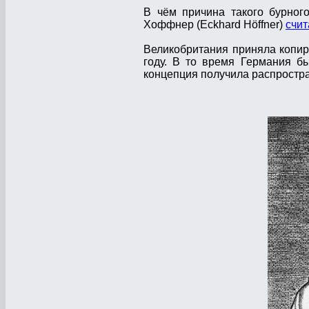
В чём причина такого бурног
Хоффнер (Eckhard Höffner)
счит
Великобритания приняла копир
году. В то время Германия б
концепция получила распростр