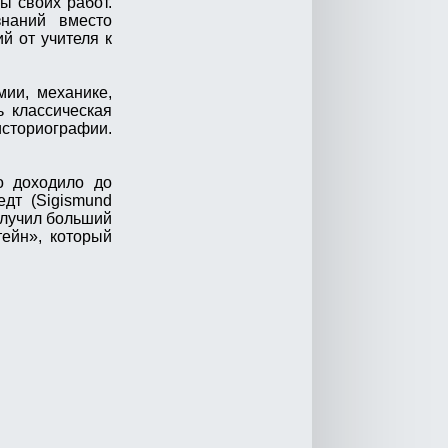
ы своих работ.
наний вместо
й от учителя к
ии, механике,
ь классическая
историографии.
о доходило до
дт (Sigismund
олучил больший
тейн», который