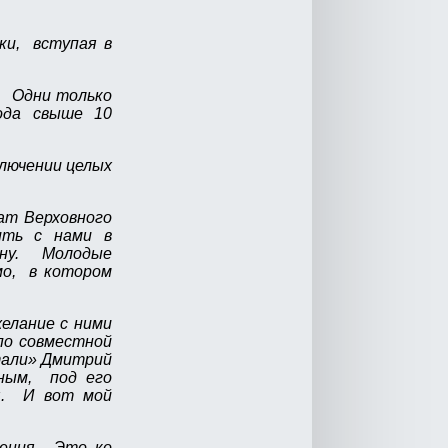
ки, вступая в
ы. Одни только
ода свыше 10
ключении целых
ат Верховного
ить с нами в
ану. Молодые
мо, в котором
елание с ними
по совместной
тали» Дмитрий
чным, под его
ия. И вот мой
жения. Это ко