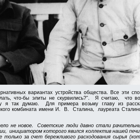
ернативных вариантах устройства общества. Все эти сп
лать, что-бы элиты не скурвились?". Я считаю, что во
у я так думаю. Для примера возьму главу из расск
ского комбината имени И. В. Сталина, лауреата Сталин
ело не новое. Советские люди давно стали рачительн
нии, инициатором которого явился коллектив нашей печ
 только за счет бережливого расходования сырья (хот