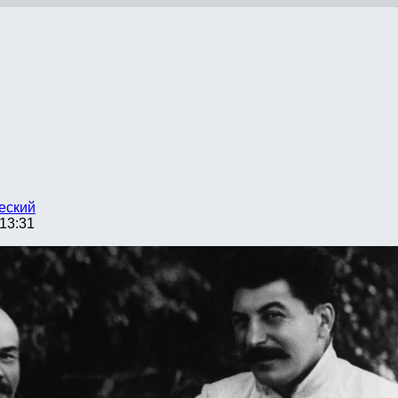
еский
13:31