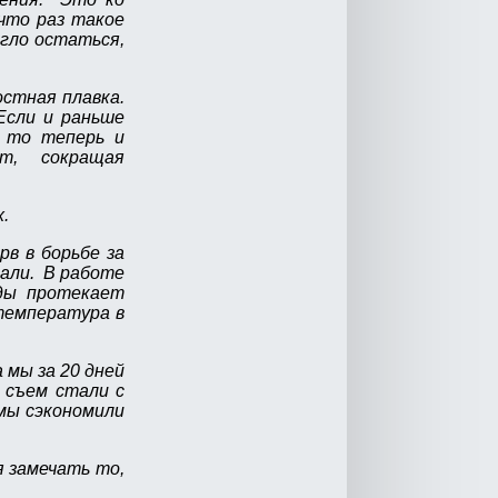
что раз такое
огло остаться,
остная плавка.
Если и раньше
, то теперь и
ут, сокращая
.
в в борьбе за
али. В работе
ды протекает
 температура в
 мы за 20 дней
 съем стали с
мы сэкономили
я замечать то,