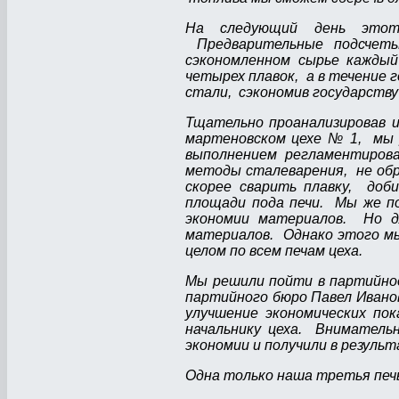
На следующий день этот 
Предварительные подсчеты
сэкономленном сырье каждый
четырех плавок, а в течение 
стали, сэкономив государству
Тщательно проанализировав 
мартеновском цехе № 1, мы 
выполнением регламентиров
методы сталеварения, не обр
скорее сварить плавку, доб
площади пода печи. Мы же по
экономии материалов. Но д
материалов. Однако этого мы
целом по всем печам цеха.
Мы решили пойти в партийное
партийного бюро Павел Ивано
улучшение экономических по
начальнику цеха. Вниматель
экономии и получили в резул
Одна только наша третья печь