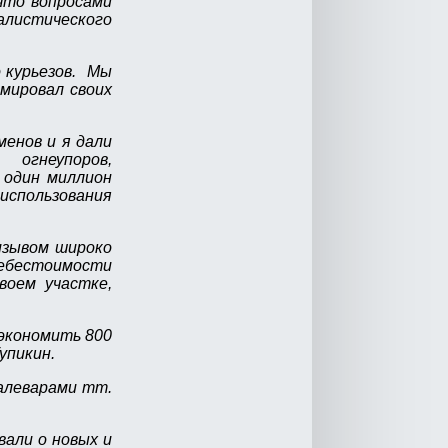
что вопросами
алистического
 курьезов. Мы
емировал своих
менов и я дали
 огнеупоров,
 один миллион
 использования
изывом широко
себестоимости
воем участке,
экономить 800
упикин.
талеварами тт.
вали о новых и