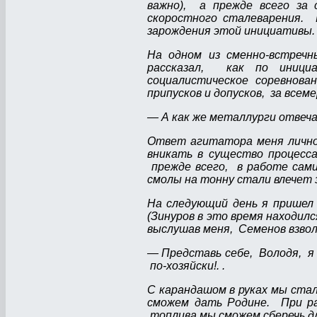
важно), а прежде всего за 
скоростного сталеварения. 
зарождения этой инициативы.
На одном из сменно-встречн
рассказал, как по инициа
социалистическое соревнова
припусков и допусков, за всем
— А как же металлурги отвеч
Ответ агитатора меня лично
вникать в существо процесса
прежде всего, в работе сами
смолы на тонну стали влечет 
На следующий день я пришел 
(Зинуров в это время находилс
выслушав меня, Семенов взвол
— Представь себе, Володя, я 
по-хозяйски!. .
С карандашом в руках мы ста
сможем дать Родине. При ра
топлива мы сможем сберечь дл