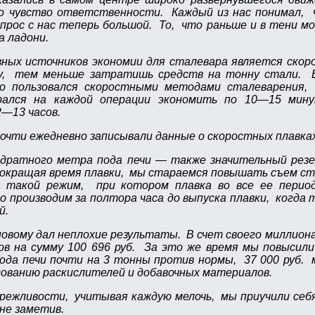
о чувство ответственности. Каждый из нас понимал, 
прос с нас теперь большой. То, что раньше и в тени м
а ладони.
вных источников экономии для сталевара является скор
у, тем меньше затратишь средств на тонну стали. 
ко пользовался скоростными методами сталеварения
рался на каждой операции экономить по 10—15 мин
2—13 часов.
очти ежедневно записывали данные о скоростных плавках
адратного метра пода печи — также значительный резер
окращая время плавки, мы стараемся повышать съем ст
 такой режим, при котором плавка во все ее перио
о производим за полтора часа до выпуска плавки, когда
й.
овому дал неплохие результаты. В счет своего миллиона
ов на сумму 100 696 руб. За это же время мы повысили
ода печи почти на 3 тонны против нормы, 37 000 руб. 
дованию раскислителей и добавочных материалов.
ережливости, учитывая каждую мелочь, мы приучили себ
не заметив.