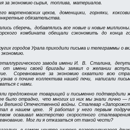
я за экономию сырья, топлива, материалов.
го мартеновских цехов, доменщики, горняки, коксови
конкретные обязательства.
ались сберечь, добавлялись все новые и новые миллион
орского комбината обещали сэкономить до конца г
ругих городов Урала приходили письма и телеграммы о в
а экономию.
еталлургического завода имени И. В. Сталина, депут
т имени своей бригады заявил о желании вступ
ание. Соревнование за экономию охватило всю стр
знав о почине коллектива нашей печи, написали пись
ваться с нами.
ли предложение товарищей и письменно подтвердили ж
е было отрадно, что многих из них мы знали лично — 
ды Великой Отечественной войны. Сталевар «Запорожс
отал в нашем цехе. Я работал у него первым подру
ством осваивал мастерство скоростного сталеварен
евнование. Мог ли я отказаться от такой чести?
азались в самом центре широко развернувшегося дви