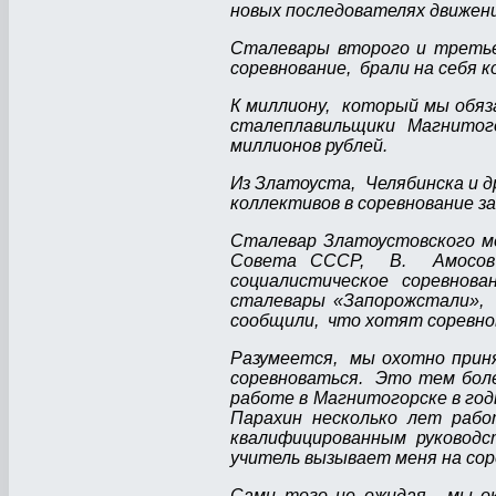
новых последователях движени
Сталевары второго и третье
соревнование, брали на себя 
К миллиону, который мы обяз
сталеплавильщики Магнитог
миллионов рублей.
Из Златоуста, Челябинска и д
коллективов в соревнование з
Сталевар Златоустовского м
Совета СССР, В. Амосов о
социалистическое соревнов
сталевары «Запорожстали», у
сообщили, что хотят соревно
Разумеется, мы охотно приня
соревноваться. Это тем боле
работе в Магнитогорске в го
Парахин несколько лет раб
квалифицированным руковод
учитель вызывает меня на сор
Сами того не ожидая, мы ок