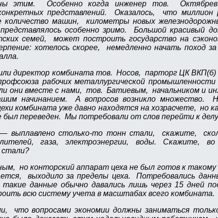
аны этим. Особенно когда инженер тов. Октябрев
конкретных представлений. Оказалось, что миллион
 количество машин, километры новых железнодорожн
представлялось особенно зримо. Большой красивый д
тских семей, может построить государство на сэкон
рпение: хотелось скорее, немедленно начать поход за
алла.
ишли директор комбината тов. Носов, парторг ЦК ВКП(б) 
рофсоюза рабочих металлургической промышленности
ли они вместе с нами, тов. Батиевым, начальником и и
ашим начинанием. А вопросов возникло множество. 
ехи комбината уже давно находятся на хозрасчете, но 
е был переведен. Мы потребовали от слов перейти к делу
— выплавлено столько-то тонн стали, скажите, ско
ислителей, газа, электроэнергии, воды. Скажите, во
 стали?
ным, но конторский аппарат цеха не был готов к таком
ается, выходило за пределы цеха. Потребовались дан
 такие данные обычно давались лишь через 15 дней по
роить всю систему учета в масштабах всего комбината.
и, что вопросами экономии должны заниматься тольк