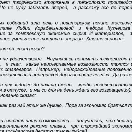
счет творческого вторжения в технологию производ
Но не буду забегать вперед, а расскажу все по поря
ых собраний шла речь о новаторском почине москви
тиве Лидии Корабельниковой и Федора Кузнецова 
ние за комплексную экономию сырья И материалов, 
ерное уменьшение топлива и энергии. Кто-то спросил:
ают на этот почин?
 не удовлетворил. Научившись понимать технологию п
, я знал, какие неисчерпаемые возможности таятся и
х сталеваров. Например, недорасходование положенно
значительный перерасход дорогостоящего газа. Да разве 
в цех задолго до начала смены, чтобы посоветоватьс
я в отпуске, и мы со дня на день ждали его возвращения
нованно сказал:
как раз над этим же думаю. Пора за экономию браться 
ли считать наши возможности — получилось, что больш
циональном режиме плавки, при строжайшей экономи
я государства десятки тысяч рублей.