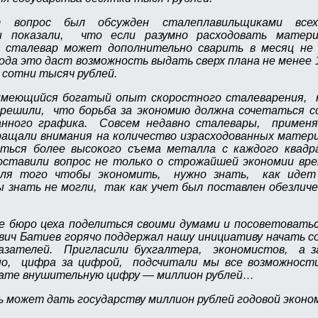
вопрос был обсужден сталеплавильщиками всех
 показали, что если разумно расходовать мате
 сталевар может дополнительно сварить в месяц не
года это даст возможность выдать сверх плана не менее
 сотни тысяч рублей.
имеющийся богатый опыт скоростного сталеварения, 
решили, что борьба за экономию должна сочетаться 
анного графика. Совсем недавно сталевары, примен
ащали внимания на количество израсходованных матери
иться более высокого съема металла с каждого квад
ставили вопрос не только о строжайшей экономии вре
ля того чтобы экономить, нужно знать, как идет 
 знать не могли, так как учет был поставлен обезличе
 бюро цеха поделиться своими думами и посоветовать
вич Батиев горячо поддержал нашу инициативу начать с
казателей. Пригласили бухгалтера, экономистов, а 
но, цифра за цифрой, подсчитали мы все возможност
ьтате внушительную цифру — миллион рублей…
 может дать государству миллион рублей годовой эконо