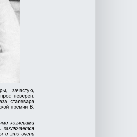
оры, зачастую,
прос неверен.
аза сталевара
ской премии В.
ыми хозяевами
и, заключается
я и это очень