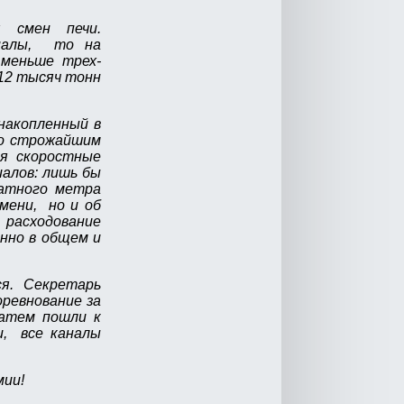
 смен печи.
риалы, то на
 меньше трех-
 12 тысяч тонн
накопленный в
со строжайшим
яя скоростные
алов: лишь бы
ратного метра
мени, но и об
расходование
нно в общем и
ся. Секретарь
оревнование за
затем пошли к
и, все каналы
мии!