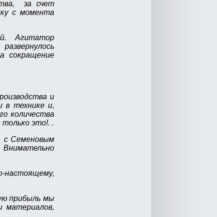
ства, за счет
дку с момента
чей. Агитатор
развернулось
за сокращение
роизводства и
 в технике и,
го количества
только это!. .
я с Семеновым
). Внимательно
по-настоящему,
ую прибыль мы
и материалов,