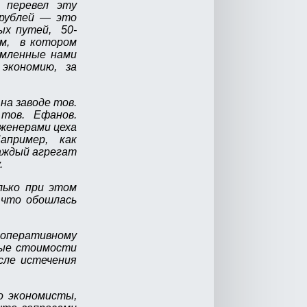
 перевел эту
 рублей — это
ых путей, 50-
ом, в котором
омленные нами
 экономию, за
на заводе тов.
 тов. Ефанов.
нженерами цеха
Например, как
каждый агрегат
.
лько при этом
 что обошлась
у оперативному
ные стоимости
сле истечения
о экономисты,