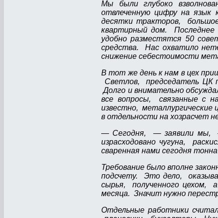
Мы были глубоко взволнов
отвлеченную цифру на язык 
десятки тракторов, большое
квартирный дом. Последнее 
удобно разместятся 50 сове
средства. Нас охватило нете
снижение себестоимости мет
В тот же день к нам в цех пр
Светлов, председатель ЦК п
Долго и внимательно обсужда
все вопросы, связанные с н
известно, металлургические ц
в отдельности на хозрасчет н
— Сегодня, — заявили мы, 
израсходовано чугуна, раск
сваренная нами сегодня тонна
Требование было вполне закон
подсчету. Это дело, оказыв
сырья, полученного цехом, а
месяца. Значит нужно перест
Отдельные работники считал