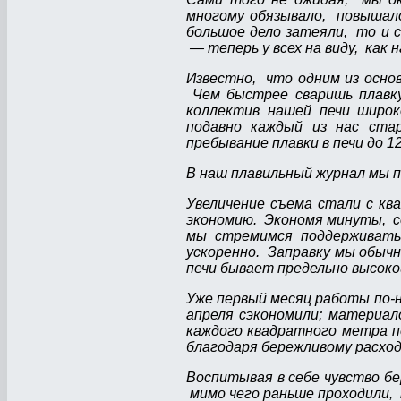
многому обязывало, повышал
большое дело затеяли, то и с
— теперь у всех на виду, как н
Известно, что одним из осно
Чем быстрее сваришь плавк
коллектив нашей печи широ
подавно каждый из нас ста
пребывание плавки в печи до 1
В наш плавильный журнал мы п
Увеличение съема стали с кв
экономию. Экономя минуты, с
мы стремимся поддерживать
ускоренно. Заправку мы обычн
печи бывает предельно высоко
Уже первый месяц работы по-н
апреля сэкономили; материал
каждого квадратного метра п
благодаря бережливому расхо
Воспитывая в себе чувство б
мимо чего раньше проходили, 