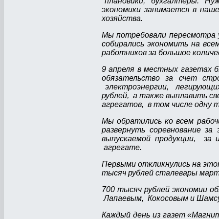
плановики, бухгалтеры. Нуж
экономики занимается в наше
хозяйства.
Мы потребовали пересмотра у
собирались экономить на все
работников за большое колич
9 апреля в местных газетах 
обязательство за счет стр
электроэнергии, легирующих 
рублей, а также выплавить св
агрегатов, в том числе одну 
Мы обратились ко всем рабо
развернуть соревнование за
выпускаемой продукции, за и
агрегате.
Первыми откликнулись на это
тысяч рублей сталевары марте
700 тысяч рублей экономии об
Лапаевым, Кокосовым и Шамс
Каждый день из газет «Магни