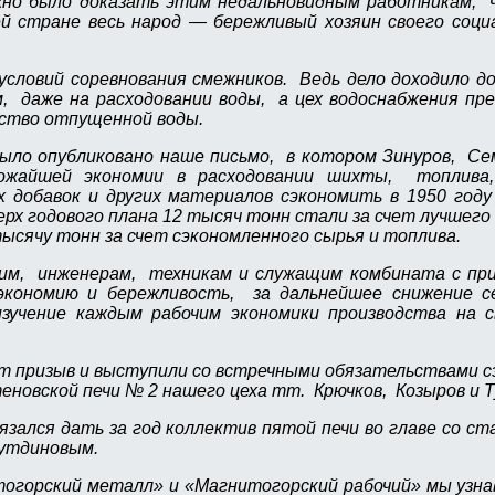
но было доказать этим недальновидным работникам, 
й стране весь народ — бережливый хозяин своего соци
словий соревнования смежников. Ведь дело доходило до
м, даже на расходовании воды, а цех водоснабжения пр
ество отпущенной воды.
было опубликовано наше письмо, в котором Зинуров, Се
ожайшей экономии в расходовании шихты, топлива,
добавок и других материалов сэкономить в 1950 году
ерх годового плана 12 тысяч тонн стали за счет лучшего
тысячу тонн за счет сэкономленного сырья и топлива.
чим, инженерам, техникам и служащим комбината с пр
 экономию и бережливость, за дальнейшее снижение 
зучение каждым рабочим экономики производства на с
т призыв и выступили со встречными обязательствами с
новской печи № 2 нашего цеха тт. Крючков, Козыров и Т
язался дать за год коллектив пятой печи во главе со с
утдиновым.
тогорский металл» и «Магнитогорский рабочий» мы узна