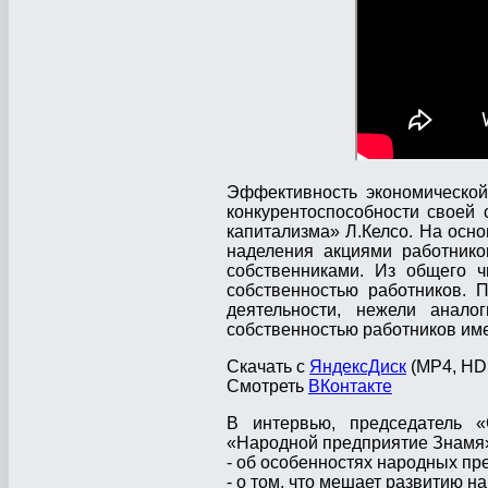
Эффективность экономическо
конкурентоспособности своей 
капитализма» Л.Келсо. На осн
наделения акциями работнико
собственниками. Из общего 
собственностью работников. 
деятельности, нежели анало
собственностью работников име
Скачать с
ЯндексДиск
(MP4, HD 
Смотреть
ВКонтакте
В интервью, председатель 
«Народной предприятие Знамя»
- об особенностях народных пр
- о том, что мешает развитию н