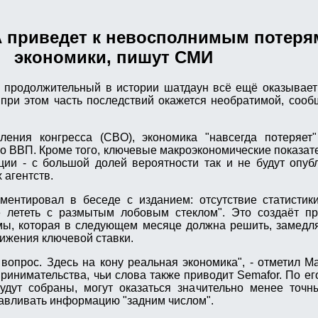
 приведет к невосполнимым потеря
экономики, пишут СМИ
родолжительный в истории шатдаун всё ещё оказывает
 при этом часть последствий окажется необратимой, сооб
ения конгресса (CBO), экономика "навсегда потеряет
 ВВП. Кроме того, ключевые макроэкономические показател
ии - с большой долей вероятности так и не будут опуб
 агентств.
ентировал в беседе с изданием: отсутствие статистики
 лететь с размытым лобовым стеклом". Это создаёт п
мы, которая в следующем месяце должна решить, замедл
нижения ключевой ставки.
вопрос. Здесь на кону реальная экономика", - отметил М
ринимательства, чьи слова также приводит Semafor. По ег
удут собраны, могут оказаться значительно менее точн
авливать информацию "задним числом".