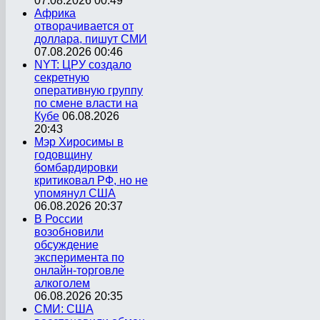
07.08.2026 00:49
Африка
отворачивается от
доллара, пишут СМИ
07.08.2026 00:46
NYT: ЦРУ создало
секретную
оперативную группу
по смене власти на
Кубе
06.08.2026
20:43
Мэр Хиросимы в
годовщину
бомбардировки
критиковал РФ, но не
упомянул США
06.08.2026 20:37
В России
возобновили
обсуждение
эксперимента по
онлайн-торговле
алкоголем
06.08.2026 20:35
СМИ: США