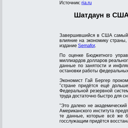
Источник:
ria.ru
Шатдаун в США
Завершившийся в США самый п
влияние на экономику страны,
издание
Semafor
.
По оценке Бюджетного управл
миллиардов долларов реального
данные по занятости и инфляц
остановки работы федеральных
Экономист Гай Бергер прокомм
"стране придётся ещё дольше
Федеральной резервной систе
труда достаточно быстро для с
"Это далеко не академический 
Американского института предп
те данные, которые всё же б
госслужащим придётся восстан