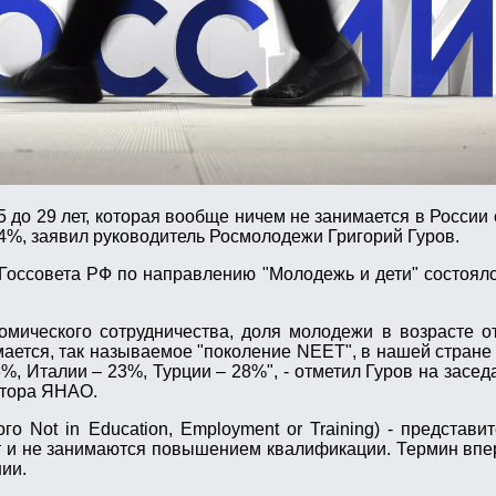
 до 29 лет, которая вообще ничем не занимается в России 
14%, заявил руководитель Росмолодежи Григорий Гуров.
Госсовета РФ по направлению "Молодежь и дети" состояло
мического сотрудничества, доля молодежи в возрасте от
ается, так называемое "поколение NEET", в нашей стране –
, Италии – 23%, Турции – 28%", - отметил Гуров на заседа
атора ЯНАО.
го Not in Education, Employment or Training) - представи
ют и не занимаются повышением квалификации. Термин вп
ии.