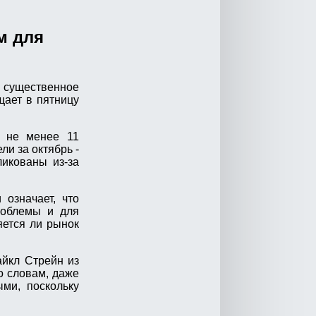
м для
 существенное
щает в пятницу
" не менее 11
и за октябрь -
ликованы из-за
 означает, что
роблемы и для
яется ли рынок
айкл Стрейн из
о словам, даже
ыми, поскольку