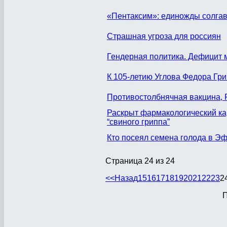
«Пентаксим»: единожды солга
Страшная угроза для россиян
Гендерная политика. Дефицит 
К 105-летию Углова Федора Гр
Противостолбнячная вакцина,
Раскрыт фармакологический ка
“свиного гриппа”
Кто посеял семена голода в Э
Страница 24 из 24
<<
Назад
15
16
17
18
19
20
21
22
23
2
П