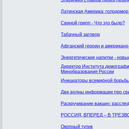
Латинская Америка: голодомор
Свиной грипп - Что это было?
Табачный заговор
Афганский героин и американо
Энергетические напитки - новы
Директор Института демограф
Минобразования России
Инициаторы всемирной борьбы 
Две волны информации про св
Раскручивание вакцин: рассле
РОССИЯ, ВПЕРЕД – В ТРЕЗВ
Окопный тупик