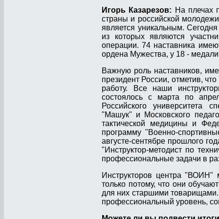
Игорь Казарезов:
На плечах п
страны и российской молодежи.
является уникальным. Сегодня
из которых являются участн
операции. 74 наставника имеют
ордена Мужества, у 18 - медали
Важную роль наставников, име
президент России, отметив, что
работу. Все наши инструктор
состоялось с марта по апре
Российского университета сп
"Машук" и Московского педаго
тактической медицины и Феде
программу "Военно-спортивны
августе-сентябре прошлого го
"Инструктор-методист по техн
профессиональные задачи в раз
Инструкторов центра "ВОИН" 
только потому, что они обучаю
для них старшими товарищами.
профессиональный уровень, сов
Можете ли вы подвести итоги