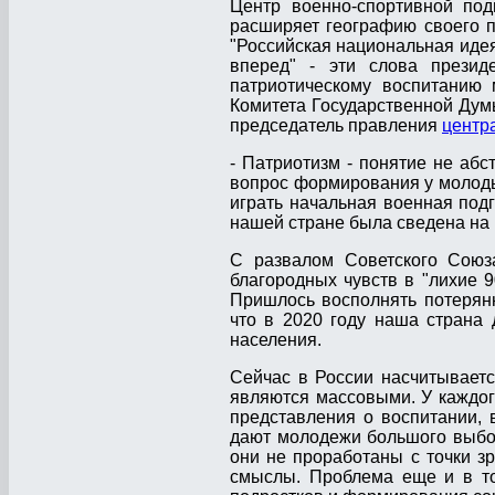
Центр военно-спортивной под
расширяет географию своего п
"Российская национальная идея
вперед" - эти слова прези
патриотическому воспитанию 
Комитета Государственной Думы
председатель правления
центр
- Патриотизм - понятие не абс
вопрос формирования у молоды
играть начальная военная под
нашей стране была сведена на 
С развалом Советского Союз
благородных чувств в "лихие 9
Пришлось восполнять потерян
что в 2020 году наша страна 
населения.
Сейчас в России насчитывает
являются массовыми. У каждого
представления о воспитании, 
дают молодежи большого выбор
они не проработаны с точки з
смыслы. Проблема еще и в том