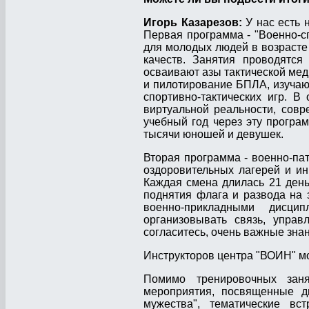
Игорь Казарезов:
У нас есть н
Первая программа - "Военно-с
для молодых людей в возрасте 
качеств. Занятия проводятся
осваивают азы тактической мед
и пилотирование БПЛА, изучаю
спортивно-тактических игр. 
виртуальной реальности, сов
учебный год через эту програ
тысячи юношей и девушек.
Вторая программа - военно-пат
оздоровительных лагерей и и
Каждая смена длилась 21 день.
поднятия флага и развода на 
военно-прикладными дисци
организовывать связь, упра
согласитесь, очень важные зна
Инструкторов центра "ВОИН" м
Помимо тренировочных заня
мероприятия, посвященные д
мужества", тематические вс