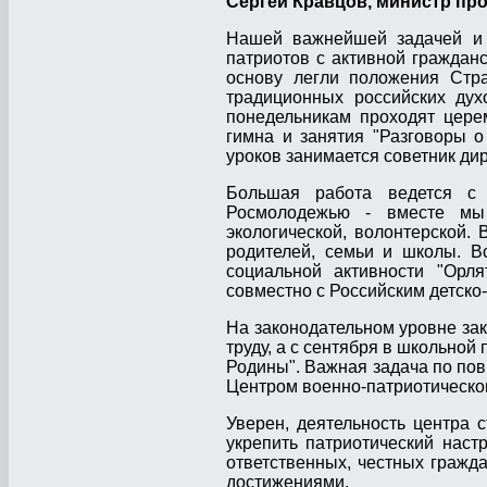
Сергей Кравцов, министр пр
Нашей важнейшей задачей и 
патриотов с активной гражданс
основу легли положения Стра
традиционных российских дух
понедельникам проходят цере
гимна и занятия "Разговоры о
уроков занимается советник ди
Большая работа ведется с
Росмолодежью - вместе мы р
экологической, волонтерской. 
родителей, семьи и школы. В
социальной активности "Орл
совместно с Российским детск
На законодательном уровне за
труду, а с сентября в школьной
Родины". Важная задача по по
Центром военно-патриотическо
Уверен, деятельность центра 
укрепить патриотический наст
ответственных, честных гражда
достижениями.