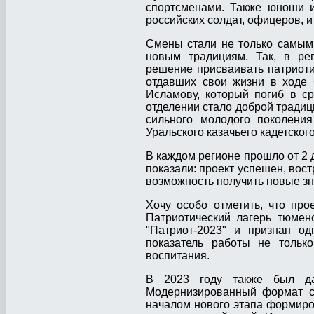
спортсменами. Также юноши и
российских солдат, офицеров, 
Смены стали не только самым
новым традициям. Так, в ре
решение присваивать патриоти
отдавших свои жизни в ходе 
Исламову, который погиб в с
отделении стало доброй традиц
сильного молодого поколени
Уральского казачьего кадетског
В каждом регионе прошло от 2 д
показали: проект успешен, вост
возможность получить новые зн
Хочу особо отметить, что про
Патриотический лагерь тюмен
"Патриот-2023" и признан од
показатель работы не тольк
воспитания.
В 2023 году также был дан
Модернизированный формат со
началом нового этапа формиро