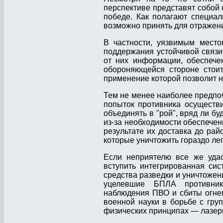
перспективе представят собой 
победе. Как полагают специали
возможно принять для отражен
В частности, уязвимым место
поддержания устойчивой связи
от них информации, обеспече
обороняющейся стороне стоит
применение которой позволит н
Тем не менее наиболее предпо
попыток противника осуществи
объединять в "рой", вряд ли б
из-за необходимости обеспечен
результате их доставка до ра
которые уничтожить гораздо ле
Если неприятелю все же удас
вступить интегрированная си
средства разведки и уничтожен
уцелевшие БПЛА противник
наблюдения ПВО и сбиты огнем
военной науки в борьбе с гру
физических принципах — лазерн