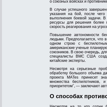
о союзных войсках и противни
В случае успешного завершен
указания на бой, после чего
выполнения боевой задачи. В
ресурсы для решения более п
скорость реагирования на угроз
Повышение автономности бес
людьми. Предполагается, что 
одном строю с беспилотны
американские ученые планируют
союзников. В свою очередь, дл
специалисты ВМС США создаю
китайские эксперты.
Несмотря на серьезные проб
обработку большого объема да
проекта MATes принесет зн
множества беспилотников, 
приоритетом", — заключают авт
О способах против
Несмотря на то что сотни б