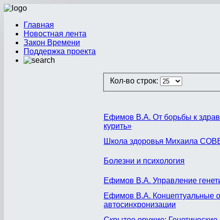
Главная
Новостная лента
Закон Времени
Поддержка проекта
Кол-во строк:
Ефимов В.А. От борьбы к здра
курить»
Школа здоровья Михаила СО
Болезни и психология
Ефимов В.А. Управление генет
Ефимов В.А. Концептуальные ос
автосинхронизации
Скрытое оружие: Генетические