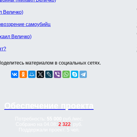
л Величко)
овоззрение самоубийц
хаил Величко)
ят?
оделитесь материалом в социальных сетях.
Обеспечение проекта
Потребность:
55 000
руб.
/мес.
Собрано на 04.08:
2 322
руб.
Поддержали проект: 5 чел.