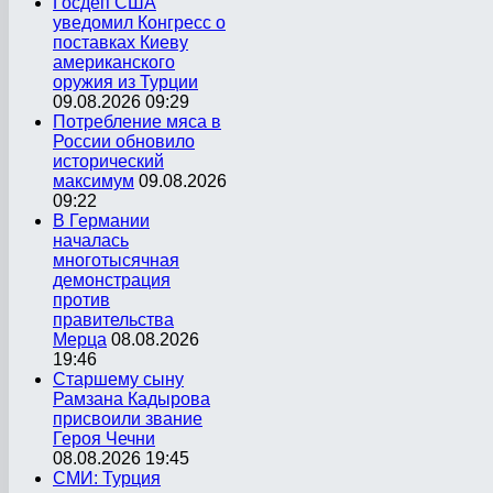
Госдеп США
уведомил Конгресс о
поставках Киеву
американского
оружия из Турции
09.08.2026 09:29
Потребление мяса в
России обновило
исторический
максимум
09.08.2026
09:22
В Германии
началась
многотысячная
демонстрация
против
правительства
Мерца
08.08.2026
19:46
Старшему сыну
Рамзана Кадырова
присвоили звание
Героя Чечни
08.08.2026 19:45
СМИ: Турция