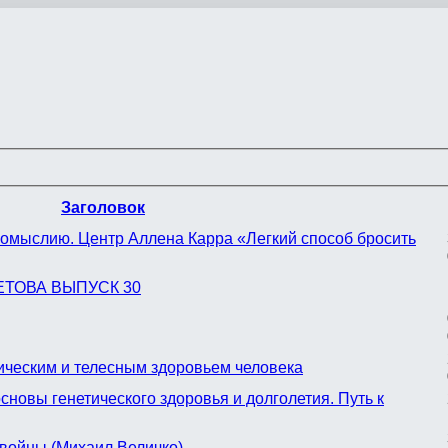
Заголовок
вомыслию. Центр Аллена Карра «Легкий способ бросить
ВЕТОВА ВЫПУСК 30
ическим и телесным здоровьем человека
новы генетического здоровья и долголетия. Путь к
 войны (Михаил Величко)