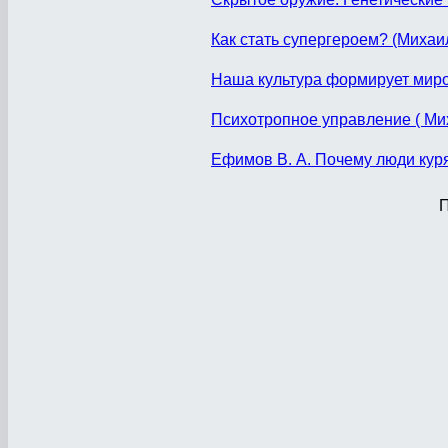
Как стать супергероем? (Михаи
Наша культура формирует мир
Психотропное управление ( Ми
Ефимов В. А. Почему люди кур
П