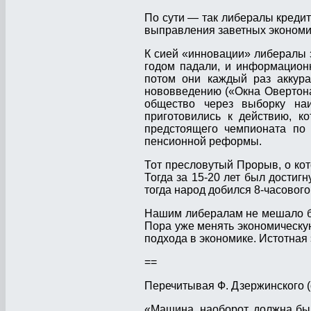
По сути — так либералы кредит
выправления заветных экономи
К сией «инновации» либералы 
годом падали, и информацион
потом они каждый раз аккура
нововведению («Окна Овертона
общество через выборку на
приготовились к действию, к
предстоящего чемпионата по
пенсионной реформы.
Тот пресловутый Прорыв, о кот
Тогда за 15-20 лет был достиг
тогда народ добился 8-часового
Нашим либералам не мешало бы
Пора уже менять экономическую
подхода в экономике. Истотная
==
Перечитывая Ф. Дзержинского (
«Машина, наоборот, должна был