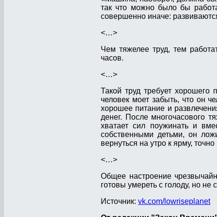
так что можно было бы работ
совершенно иначе: развивают
<…>
Чем тяжелее труд, тем работа
часов.
<…>
Такой труд требует хорошего 
человек моет забыть, что он че
хорошее питание и развлечени
денег. После многочасового т
хватает сил поужинать и вме
собственными детьми, он ложи
вернуться на утро к ярму, точно
<…>
Общее настроение чрезвычайно
готовы умереть с голоду, но не 
Источник:
vk.com/lowriseplanet