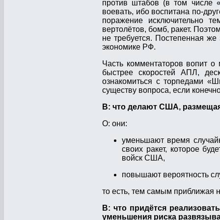
против штабов (в том числе 
воевать, ибо воспитана по-дру
поражение исключительно те
вертолётов, бомб, ракет. Поэто
не требуется. Постепенная же
экономике РФ.
Часть комментаторов вопит о 
быстрее скоростей АПЛ, деск
ознакомиться с торпедами «Ш
существу вопроса, если конечн
В: что делают США, размещая
О: они:
уменьшают время случайн
своих ракет, которое бу
войск США,
повышают вероятность слу
то есть, тем самым приближая
В: что придётся реализоват
уменьшения риска развязыв