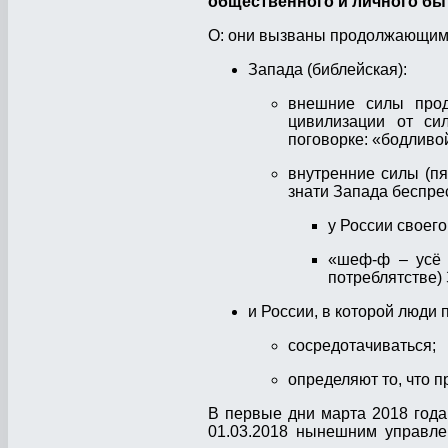
общественного и личного бы
О: они вызваны продолжающимс
Запада (библейская):
внешние силы прод
цивилизации от си
поговорке: «бодливой
внутренние силы (п
знати Запада беспрес
у России своего 
«шеф-ф – усё 
потреблятстве) 
и России, в которой люди
сосредотачиваться;
определяют то, что п
В первые дни марта 2018 года
01.03.2018 нынешним управле