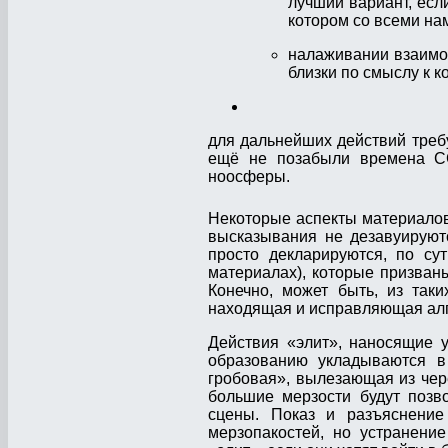
лучший вариант, есл
котором со всеми на
налаживании взаимо
близки по смыслу к 
для дальнейших действий треб
ещё не позабыли времена СС
ноосферы.
Некоторые аспекты материало
высказывания не дезавуируют
просто декларируются, по су
материалах), которые призван
Конечно, может быть, из так
находящая и исправляющая алг
Действия «элит», наносящие 
образованию укладываются в
гробовая», вылезающая из чере
большие мерзости будут позв
сцены. Показ и разъяснение
мерзопакостей, но устранени