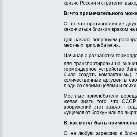
кризис России и стратегия выхо
В: что примечательного мож
О: то, что противостояние дву
закончиться близким крахом на
Для начала попробуем разобрат
местных прихлебателях.
Начиная с разработки термояде
для транспортировки на значи
термоядерное устройство Запа
было создать компактным»), 
количественные аргументы свои
люди со своими целями и психи
Местные прихлебатели верещат
желая знать того, что СССР
вооружений этот развал - се
«ущемляют блоху» или по выра
В: как могут быть применен
О: на любую агрессию в ближ