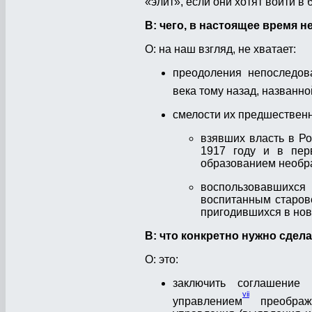
«элит», если они хотят войти в
В: чего, в настоящее время 
О: на наш взгляд, не хватает:
преодоления непоследов
века тому назад, названн
смелости их предшествен
взявших власть в Р
1917 году и в пер
образованием необр
воспользовавшихся 
воспитанным старов
пригодившихся в нов
В: что конкретно нужно сдел
О: это:
заключить соглашение 
vii
управлением
преображе