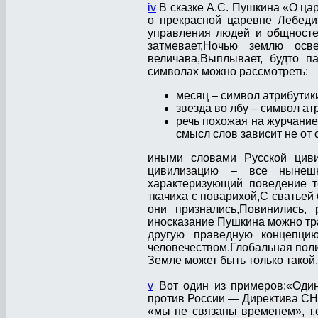
iv
В сказке А.С. Пушкина «О ца
о прекрасной царевне Лебеди
управления людей и общносте
затмевает,Ночью землю осв
величава,Выплывает, будто па
символах можно рассмотреть:
месяц – символ атрибутик
звезда во лбу – символ а
речь похожая на журчание
смысл слов зависит не от 
иными словами Русской циви
цивилизацию – все нынешн
характеризующий поведение те
ткачиха с поварихой,С сватьей
они признались,Повинились, 
иносказание Пушкина можно тра
другую праведную концепци
человечеством.Глобальная пол
Земле может быть только такой
v
Вот один из примеров:«Оди
против России — Директива СНБ
«мы не связаны временем», т.