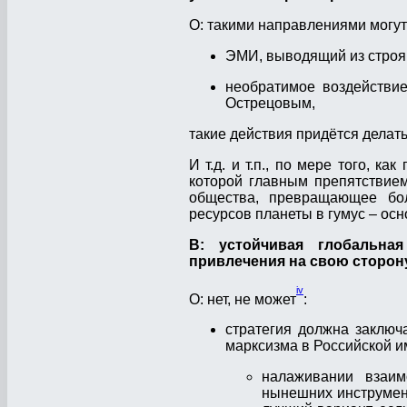
О: такими направлениями могут
ЭМИ, выводящий из строя 
необратимое воздействи
Острецовым,
такие действия придётся делат
И т.д. и т.п., по мере того, 
которой главным препятствием
общества, превращающее бол
ресурсов планеты в гумус – ос
В: устойчивая глобальная
привлечения на свою сторон
iv
О: нет, не может
:
стратегия должна заключ
марксизма в Российской им
налаживании взаим
нынешних инструмент