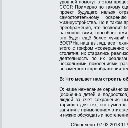
уровней помогут в этом проце
СССР. Примерно по такому сц
проект будущего нельзя от
самостоятельному освоению
жизнеустройства. Но в таком п
преображения, что позволит б
наклонностями, способностями
это будет ещё более лучший 
ВОСР.На наш взгляд, все техн
этого с грифом «совершенно с
столетия, их старались реализо
деятельность по их реализ
несколькими поколениями разр
незаметного «преображения т
В: Что мешает нам строить о
О: наше нежелание серьёзно 
(особенно детей и подростко
людей за счёт сохранения н
тарифов для тех, кто сумел «
занятия с применением этих ж
и нужно обсуждать и постепенн
Обновлено: 07.03.2018 11: