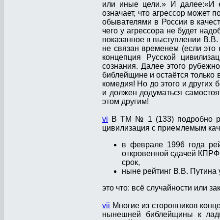
или иные цели.» И далее:«И е
означает, что агрессор может 
обывателями в России в качес
чего у агрессора не будет надо
показанное в выступлении В.В. 
не связан временем (если это 
концепция Русской цивилиза
сознания. Далее этого рубежно
библейщине и остаётся только в
комедия! Но до этого и други
и должен додуматься самостоя
этом другим!
vi
В ТМ № 1 (133) подробно ра
цивилизация с приемлемым кач
в феврале 1996 года ре
откровенной сдачей КПРФ
срок,
ныне рейтинг В.В. Путина
это что: всё случайности или з
vii
Многие из сторонников конце
нынешней библейщины к ладн