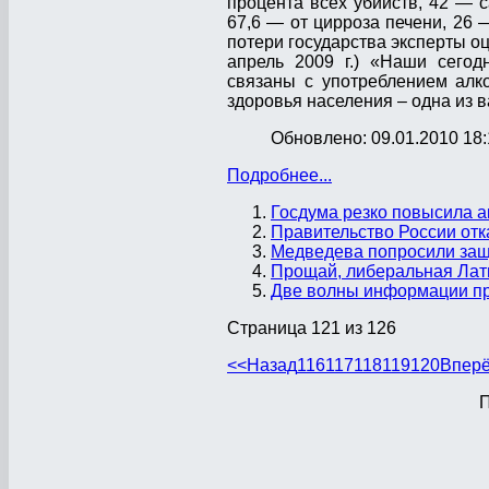
процента всех убийств, 42 — с
67,6 — от цирроза печени, 26 
потери государства эксперты о
апрель 2009 г.) «Наши сегод
связаны с употреблением алк
здоровья населения – одна из 
Обновлено: 09.01.2010 18:
Подробнее...
Госдума резко повысила а
Правительство России отк
Медведева попросили защ
Прощай, либеральная Лат
Две волны информации пр
Страница 121 из 126
<<
Назад
116
117
118
119
120
Впер
П