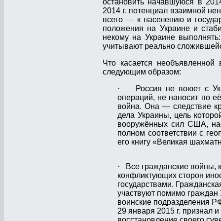
остановить начавшу­юся в 201
2014 г. потенциал вза­имной не
всего — к населению и госуда
положения на Украине и стаби
некому на Украине выполнять
учитывают реально сложившейс
Что касается необъявленной 
следующим образом:
· Россия не воюет с Укра
операций, не наносит по е
война. Она — следствие к
дела Украины, цель которо
вооружённых сил США, на
полном соответствии с геоп
его книгу «Великая шахматн
· Все гражданские войны, к
конфликтующих сторон ино
государствами. Гражданская
участвуют помимо граждан 
воинские подразделения РФ 
29 января 2015 г. признал 
восстановление своего сув