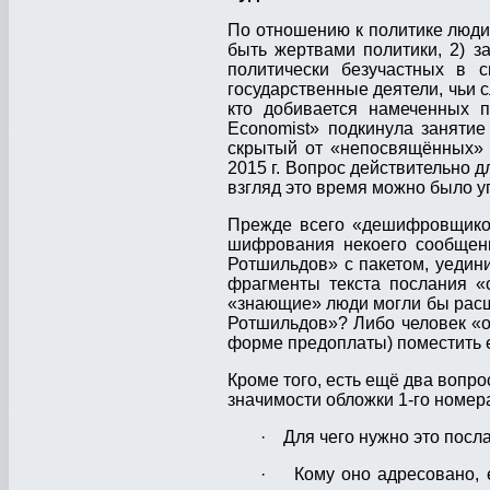
По отношению к политике люди 
быть жертвами политики, 2) за
политически безучастных в с
государственные деятели, чьи с
кто добивается намеченных п
Economist» подкинула занятие
скрытый от «непосвящённых» 
2015 г. Вопрос действительно д
взгляд это время можно было у
Прежде всего «дешифровщиков
шифрования некоего сообщени
Ротшильдов» с пакетом, уедини
фрагменты текста послания «
«знающие» люди могли бы расш
Ротшильдов»? Либо человек «о
форме предоплаты) поместить 
Кроме того, есть ещё два вопро
значимости обложки 1‑го номера
· Для чего нужно это посла
· Кому оно адресовано, е