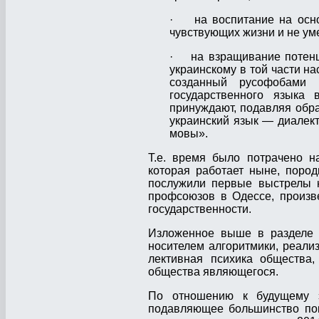
· на воспитание на осно
чувствующих жизни и не ум
· на взращивание потенци
украинскому в той части н
созданный русофобами 
государственного язы­ка
принуждают, подавляя обра
украинский язык — диалект
мовы».
Т.е. время было потрачено н
которая работает ныне, поро
послужили первые выстрелы н
профсоюзов в Одессе, произв
государственности.
Изложенное выше в разделе 2
носителем алгоритмики, реа­лиз
лек­тив­ная психика об­ще­ст
общества являющегося.
По отношению к будущему эт
подавляющее большинство пок