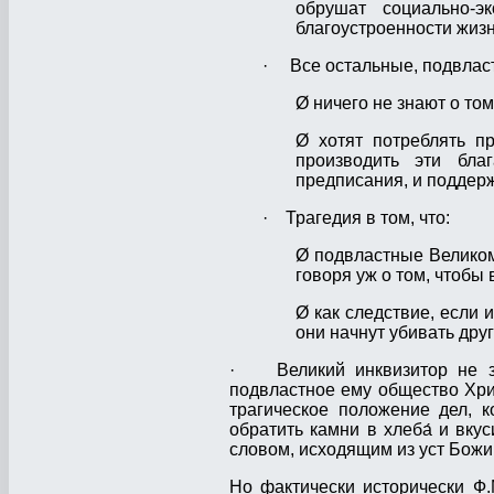
обрушат социально-э
благоустроенности жизн
· Все остальные, подвласт
Ø ничего не знают о то
Ø хотят потреблять п
производить эти бла
предписания, и поддерж
· Трагедия в том, что:
Ø подвластные Великому
говоря уж о том, чтобы 
Ø как следствие, если 
они начнут убивать друг
· Великий инквизитор не зна
подвластное ему общество Хрис
трагическое положение дел, 
обратить камни в хлеба́ и вкус
словом, исходящим из уст Божии
Но фактически исторически Ф.