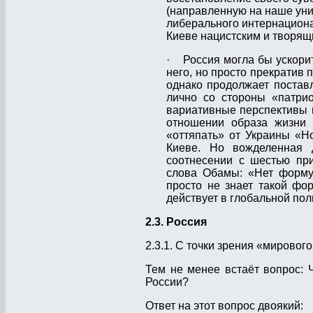
(направленную на наше унич
либерального интернациона
Киеве нацистским и творящ
· Россия могла бы ускорит
него, но просто прекратив 
однако продолжает поставл
лично со стороны «патрио
вариативные перспективы г
отношении образа жизни в
«оттяпать» от Украины «Н
Киеве. Но вожделенная 
соотнесении с шестью при
слова Обамы: «Нет форму
просто не знает такой фор
действует в глобальной пол
2.3. Россия
2.3.1. С точки зрения «мирово
Тем не менее встаёт вопрос: 
России?
Ответ на этот вопрос двоякий: