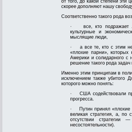
от того, до какой степени эти
скорее дополняют нашу свободу,
Соответственно такого рода во
· все, кто подражает Ам
культурные и экономиче
мыслящие люди,
· а все те, кто с этим н
«плохие парни», которых 
Америки и солидарного с 
решение такого рода задач 
Именно этим принципам в поли
исключением также убитого Д
которого можно понять:
· США содействовали прог
прогресса.
· Путин принял «плохие р
великая стратегия, а, по 
отсутствии стратегии —
несостоятельности).