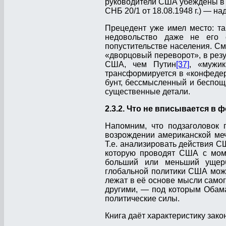
руководители США убеждены в т
СНБ 20/1 от 18.08.1948 г.) — н
Прецедент уже имел место: та
недовольство даже не его 
попустительстве населения. С
«дворцовый переворот», в резу
США, чем Путин
[37]
, «мужи
трансформируется в «конфедер
бунт, бессмысленный и беспощ
существенные детали.
2.3.2. Что не вписывается 
Напомним, что подзаголовок 
возрождении американской меч
Т.е. анализировать действия С
которую проводят США с моме
больший или меньший ущерб
глобальной политики США можн
лежат в её основе мысли самог
другими, — под которым Обам
политические силы.
Книга даёт характеристику зак