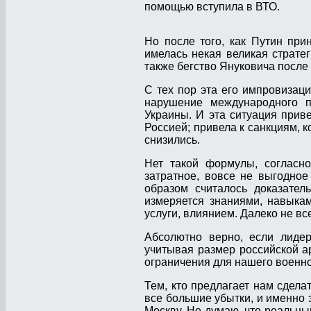
помощью вступила в ВТО.
Но после того, как Путин при
имелась некая великая стратег
также бегство Януковича после 
С тех пор эта его импровизац
нарушение международного пр
Украины. И эта ситуация прив
Россией; привела к санкциям, к
снизились.
Нет такой формулы, согласн
затратное, вовсе не выгодное
образом считалось доказател
измеряется знаниями, навыкам
услуги, влиянием. Далеко не вс
Абсолютно верно, если лидер
учитывая размер российской арм
ограничения для нашего военно
Тем, кто предлагает нам сдела
все большие убытки, и именно
Москву. Не думаю, что реальн