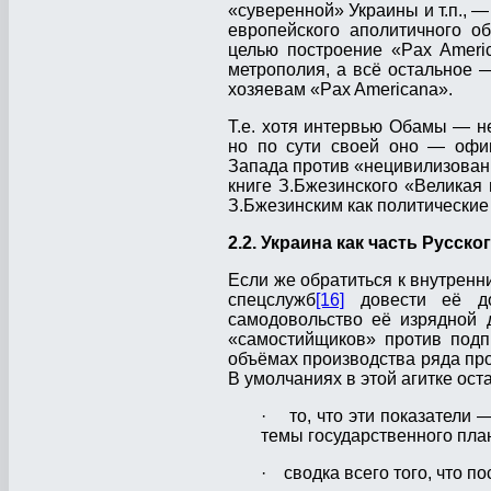
«суверенной» Украины и т.п., —
европейского аполитичного о
целью построение «Pax Ameri
метрополия, а всё остальное 
хозяевам «Pax Americana».
Т.е. хотя интервью Обамы — н
но по сути своей оно — офи
Запада против «не­цивилизован
книге З.Бжезинского «Ве­ликая
З.Бже­зинским как политически
2.2. Украина как часть Русск
Если же обратиться к внутренн
спецслужб
[16]
довести её до
самодовольство её изрядной 
«самостийщиков» против подп
объёмах производства ряда про
В умолчаниях в этой агитке ост
· то, что эти показатели 
темы государственного план
· сводка всего того, что п