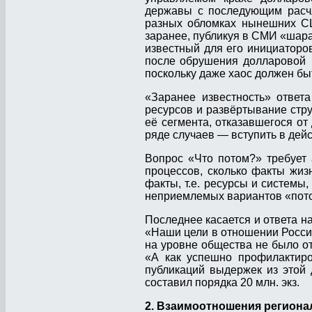
державы с последующим расчл
разных обломках нынешних С
заранее, публикуя в СМИ «шара
известный для его инициаторов
после обрушения долларовой 
поскольку даже хаос должен б
«Заранее известность» ответ
ресурсов и развёртывание стру
её сегмента, отказавшегося от
ряде случаев — вступить в де
Вопрос «Что потом?» требует
процессов, сколько факты жиз
факты, т.е. ресурсы и системы
неприемлемых вариантов «пото
Последнее касается и ответа н
«Наши цели в отношении Росс
на уровне общества не было от
«А как успешно профилактиро
публикаций выдержек из этой
составил порядка 20 млн. экз.
2. Взаимоотношения регион