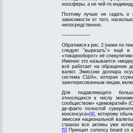
ноосферы, а не чей-то индивид
Поэтому лучше не гадать о 
зависимости от того, наскольк
непосредственно.
——————
Обратимся к рис. 2 (ниже по т
следует "вырезать"» ещё в 
«товарооборот» её спекулятивн
Именно это называется «моде
всё работает на обращении д
валют. Эмиссию доллара осу
система США», которая ссужа
заинтересованным лицам, вклю
Для подавляющего боль­ш
относящих­ся к числу эконо
сообществом» «де­мократий» (
де-факто полнотой суверенит
консенсуса»
[4]
, которому обычн
эмиссии национальной валюты 
странах все активы уже котир
[5]
Принцип currency board со 