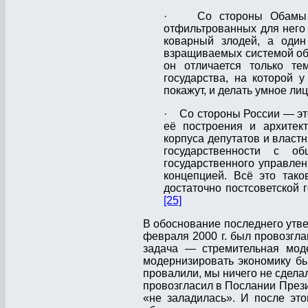
· Со стороны Обамы — 
отфильтрованных для него
коварный злодей, а один
взращиваемых системой об
он отличается только те
государства, на которой 
покажут, и делать умное ли
· Со стороны России — это
её построения и архитект
корпуса депутатов и власт
государственности с об
государственного управлен
концепцией. Всё это так
достаточно постсоветской г
[25]
В обоснование последнего утве
февраля 2000 г. был провозгла
задача — стремительная мод
модернизировать экономику б
провалили, мы ничего не сдел
провозгласил в Послании Презид
«не заладилась». И после эт