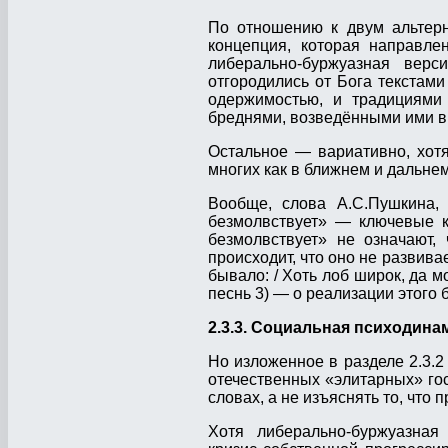
По отношению к двум альтерн
концепция, которая направле
либерально-буржуазная верс
отгородились от Бога текстам
одержимостью, и традициями 
бреднями, возведёнными ими в 
Остальное — вариативно, хотя
многих как в ближнем и дальнем
Вообще, слова А.С.Пушкина, 
безмолвствует» — ключевые к
безмолвствует» не означают, 
происходит, что оно не развива
бывало: / Хоть лоб широк, да мо
песнь 3) — о реализации этого
2.3.3. Социальная психодина
Но изложенное в разделе 2.3.
отечественных «элитарных» го
словах, а не изъяснять то, что
Хотя либерально-буржуазная 