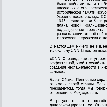
были войнами на истребл
населения с его последую
исторической памяти искус
Украине после распада ССС
1945 г., едва только была 
плана новой коалицион
подразделений вермахта.
развязывании второй войны
Евросоюза, переложив ответ
В настоящем ничего не измен
телеканалу CNN. В нём он выск
«CNN: Справедливо ли утвержд
эффективной, чтобы ослабить 
создания нестабильности в Укр
сильнее.
Барак Обама: Полностью справ
от имени своей страны. Если 
президентом, тогда мы говор
отношения с Медведевым.
В результате этого россий
диверсифицировать ее. Отнош