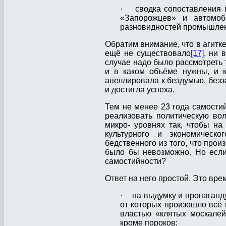
· сводка сопоставления по
«Запорожцев» и автомоб
разновидностей промышлен
Обратим внимание, что в агитке
ещё не существовало
[17]
, ни 
случае надо было рассмотреть т
и в каком объёме нужны, и к
апеллировала к бездумью, без
и достигла успеха.
Тем не менее 23 года самостий
реализовать политическую вол
микро- уровнях так, чтобы на
культурного и экономическо
бедственного из того, что прои
было бы невозможно. Но если
самостийности?
Ответ на него простой. Это вре
· на выдумку и пропаганду
от которых произошло всё 
властью «клятых москале
кроме пороков;