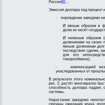
России
[6]
…
Эмиссия доллара под процент 
· порождение заведомо нео
Ø явным образом в фо
долю их несёт государс
Ø неявным образом (
должниками на своих п
явным должникам долги
последствия сделки, з
для его непосредств
товарообмена);
· компенсацией воздей
унаследованных от прошлых
В результате этого номинальн
рис. 2, растёт многократно бы
способность доллара падает,
системы.
Нарастание заведомо неоплат
связаны ожидания краха долл