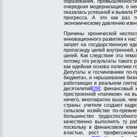
образования, промышленности
очередная модернизация, о нео
оказалась успешной и вывела Р
прогресса. А это как раз т
экономическому давлению извн
Причины хронической неспос
инновационного развития к на
запрет на государственную иде
пропаганду целей внутренней, 
целей. Как следствие эта тем
потому, что результаты такого
как идейная основа политики г
Депутаты и госчиновники по-п
бюджета», и «крышевание бизн
работающих в реальном сектор
десятилетий
[29]
; финансовый к
пристроенной «папиком» на в
ничего, многократно выше, че
страны: учителя создают кадр
сельском хозяйстве по-прежн
большинство трудоспособног
качественно выполнять ту ра
поскольку в финансовом клим
властью, рост профессиона