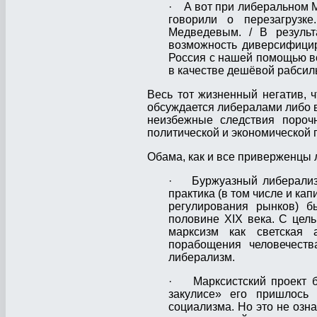
· А вот при либеральном М
говорили о перезагрузк
Медведевым. / В результ
возможность диверсифицир
Россия с нашей помощью вст
в качестве дешёвой рабсил
Весь тот жизненный негатив, 
обсуждается либералами либо в
неизбежные следствия пороч
политической и экономической 
Обама, как и все приверженцы 
· Буржуазный либерализм 
практика (в том числе и ка
регулирования рынков) 
половине XIX века. С цел
марксизм как светская 
порабощения человечеств
либерализм.
· Марксистский проект бы
закулисе» его пришлось
социализма. Но это не озн