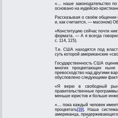
«… наше законодательство по
основано на иудейско-христианс
Рассказывая о своём общении 
и, как считается, — масоном) О
«Конституцию сейчас почти ник
формата. — А я всегда говорил
с. 114, 115).
Т.е. США находятся под влас
суть которой американские «св
Государственность США оценив
многих процветающих ныне г
превосходство над другими ва
обусловлено следующими факт
«Я верю в свободный рыно
правительственные программы 
меньше юристов и больше инжен
«… пока каждый человек имеет
процветать
[39]
. Наша система
американца, придерживающегос