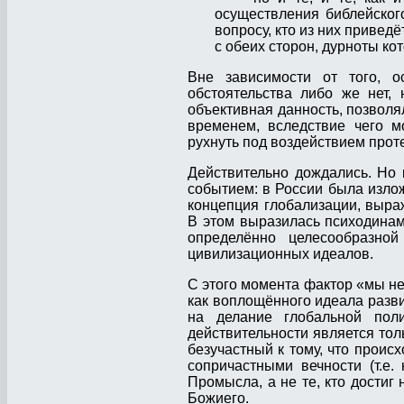
осуществления библейског
вопросу, кто из них приве
с обеих сторон, дурноты ко
Вне зависимости от того, 
обстоятельства либо же нет,
объективная данность, позволя
временем, вследствие чего м
рухнуть под воздействием прот
Действительно дождались. Но
событием: в России была изло
концепция глобализации, выра
В этом выразилась психодинам
определённо целесообразно
цивилизационных идеалов.
С этого момента фактор «мы н
как воплощённого идеала разв
на делание глобальной поли
действительности является тол
безучастный к тому, что проис
сопричастными вечности (т.е.
Промысла, а не те, кто дости
Божиего.