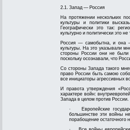
2.1. Запад — Россия
На протяжении нескольких пос
культуры и политики высказ
Географически это так: рег
культурно и политически это не 
Россия — самобытна, и она —
культуры. На это указывали мн
стороны России они не были
поскольку осознавали, что Рос
Со стороны Запада такого мне
право России быть самою собо
все инициаторы агрессивных во
И правота утверждения «Рос
характере войн: внутриевропе
Запада в целом против России.
· Европейские государс
большинстве эти войны не
порабощение остаточного н
· Все войны европейских 