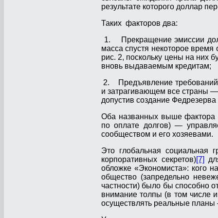
результате которого доллар пе
Таких факторов два:
1. Прекращение эмиссии долл
масса спустя некоторое время 
рис. 2, поскольку цены на них 
вновь выдаваемым кредитам;
2. Предъявление требований п
и затрагивающем все страны — 
допустив создание Федрезерва в
Оба названных выше фактора 
по оплате долгов) — управл
сообществом и его хозяевами.
Это глобальная социальная г
корпоративных секретов)
[7]
для
обложке «Экономиста»: кого на
общество (запредельно невеж
частности) было бы способно о
внимание толпы (в том числе и
осуществлять реальные планы 