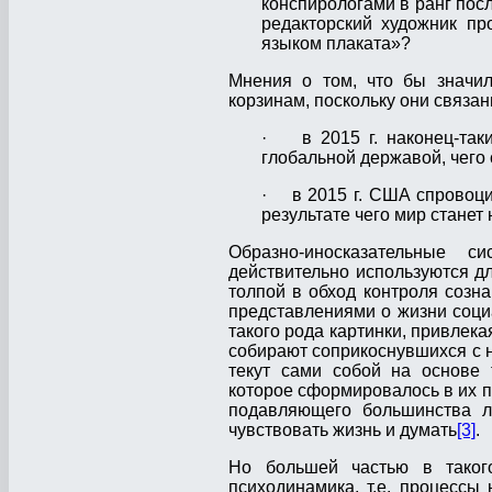
конспирологами в ранг пос
редакторский художник п
языком плаката»?
Мнения о том, что бы значил
корзинам, поскольку они связан
· в 2015 г. наконец-таки
глобальной державой, чего
· в 2015 г. США спровоцир
результате чего мир стане
Образно-иносказательные с
действительно используются д
толпой в обход контроля созн
представлениями о жизни социа
такого рода картинки, привлека
собирают соприкоснувшихся с 
текут сами собой на основе 
которое сформировалось в их п
подавляющего большинства л
чувствовать жизнь и думать
[3]
.
Но большей частью в такого
психодинамика, т.е. процесс