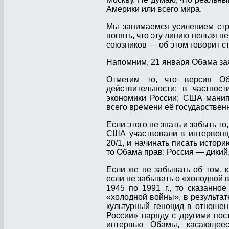
Америки или всего мира.
Мы занимаемся усилением стра
понять, что эту линию нельзя п
союзников — об этом говорит ст
Напомним, 21 января Обама зая
Отметим то, что версия О
действительности: в частнос
экономики России; США манип
всего времени её государствен
Если этого не знать и забыть то, ч
США участвовали в интервенц
20/1, и начинать писать истори
то Обама прав: Россия — дикий
Если же не забывать об том, 
если не забывать о «холодной 
1945 по 1991 г., то сказанн
«холодной войны», в результат
культурный геноцид в отношен
России» наряду с другими пос
интервью Обамы, касающее