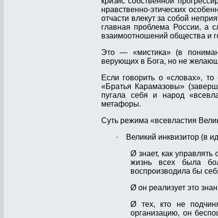
кризис собственной прогресси
нравственно-этических особенн
отчасти влекут за собой неприя
главная проблема России, а 
взаимоотношений общества и г
Это — «мистика» (в пониман
верующих в Бога, но не желающ
Если говорить о «словах», то
«Братья Карамазовы» (завершё
пугала себя и народ «всевл
метафоры.
Суть режима «всевластия Велик
· Великий инквизитор (в ид
Ø знает, как управлять
жизнь всех была бол
воспроизводила бы себ
Ø он реализует это знан
Ø тех, кто не подчи
организацию, он беспощ