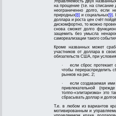
Управляемость двух названны
на прощение (т.е. на списание
неограниченно долго, если н
природных
[8]
и социальных
[9]
.
доллара и роста цен счёт пойдё
дискомфортно, то можно прове
снова сможет долго функцион
защемить без умысла ненарок
самореализации такого событи
Кроме названных может срабо
участников от доллара в сво
обязательств США, при условия
· если сброс протекает с
чтобы перераспределить 
рынков на рис. 2;
· если создаваемая ими с
привлекательной (преж
толпо-«элитаризма» это та
сбрасывать доллар и долго
Т.е. в любом из вариантов к
мотивированным и управляемым
управляемом крахе долларов