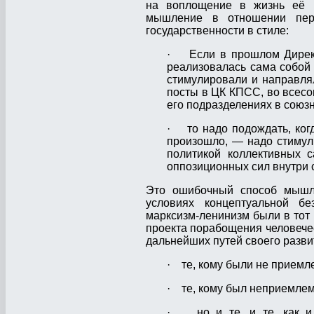
на воплощение в жизнь её 
мышление в отношении перс
государственности в стиле:
· Если в прошлом Директ
реализовалась сама собой
стимулировали и направля
посты в ЦК КПСС, во всесо
его подразделениях в союз
· то надо подождать, когд
произошло, — надо стимули
политикой коллективных с
оппозиционных сил внутри 
Это ошибочный способ мышле
условиях концептуальной бе
марксизм-ленинизм были в тот 
проекта порабощения человечес
дальнейших путей своего развит
· те, кому были не приемл
· те, кому был неприемлем
· но и те, и те, как и 