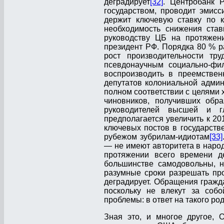
деградирует
[32]
. Центробанк 
государством, проводит эмисс
держит ключевую ставку по к
необходимость снижения став
руководству ЦБ на протяжен
президент РФ. Порядка 80 % р
рост производительности тр
псевдонаучным социально-фил
воспроизводить в преемствен
депутатов колониальной админ
полном соответствии с целями 
чиновников, получивших обр
руководителей высшей и гл
предполагается увеличить к 201
ключевых постов в государст
рубежом зубрилам-идиотам
[33]
— не имеют авторитета в народ
протяжении всего времени де
большинстве самодовольны, н
разумные сроки разрешать про
деградирует. Обращения гражд
поскольку не влекут за соб
проблемы: в ответ на такого ро
Зная это, и многое другое, 