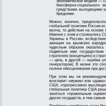
экономической модели — са
биосферно-социального эк
средствами, выходящими з
бреднями.
Можно, конечно, предполагат
глобальной политики России ест
молча, то действия на основе 
Именно с этим и столкнулись С
Украины в Россию, вследствие
авиации на крымских аэродр
чудесным образом оказалось
подмятым ими государствам 
стратегиях (концепциях) и стра
— цель, в другой — ошибка уп
генератором). В жизни это со
полное обесценивание при дос
При этом мы не рекомендуем 
возглавит «мужик» или «дама»
США, «прогрессивно мыслящего
глобальная политика США решит
заняться «правильным оцивил
других государств, и тем самым
Проблема нелиберальности Росс