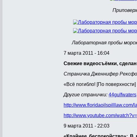
Приповерхн
Лабораторная пробы морско
7 марта 2011 - 16:04
Свежие видеосъёмки, сделан
Страничка Дженнифер Рексфо
«Всё погибло! [По поверхности]
Другие странички:
44gulfwaters
http://www.floridaoilspilllaw.com/
http://www.youtube.com/watch?v=
9 марта 2011 - 22:03
«Крайнее беспокойство»: В 