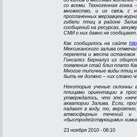
со всеми. Техногенная гонка 
множество, и их связь с 
проплаченных мерзавцев-журн
гибели птиц в районе Залив
сообщений на ресурсах, аккум
СМИ о них давно не сообщаю
Как сообщалось на сайте
htt
Мексиканского залива отмеча
перелета и места остановок
Гонсалез Берналуз из общест
появления стай близ плато Ка
Многие типичные виды птиц не
быть не должно – «их словно 
Некоторые ученые склонны в
птицами ориентации в прос
утверждалось, что это «неч
акватории Залива. Если, пр
падают в воду, то, вероятн
атмосферных течений и с
«быстродействующими» химик
23 ноября 2010 - 08:10