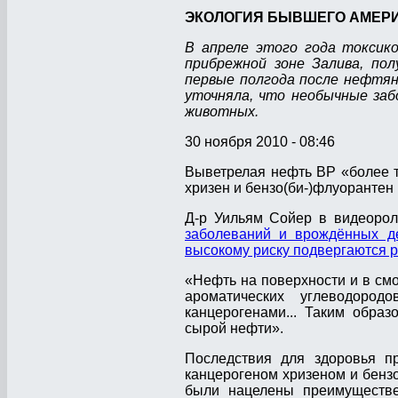
ЭКОЛОГИЯ БЫВШЕГО АМЕРИ
В апреле этого года токсик
прибрежной зоне Залива, по
первые полгода после нефтя
уточняла, что необычные заб
животных.
30 ноября 2010 - 08:46
Выветрелая нефть BP «более т
хризен и бензо(би-)флуорантен
Д-р Уильям Сойер в видеорол
заболеваний и врождённых д
высокому риску подвергаются 
«Нефть на поверхности и в смо
ароматических углеводоро
канцерогенами... Таким обра
сырой нефти».
Последствия для здоровья пр
канцерогеном хризеном и бензо
были нацелены преимуществе