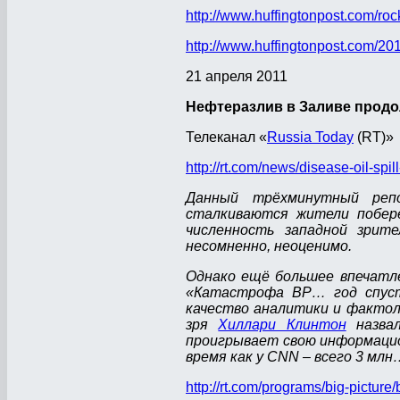
http://www.huffingtonpost.com/ro
http://www.huffingtonpost.com/20
21 апреля 2011
Нефтеразлив в Заливе продо
Телеканал «
Russia Today
(RT)»
http://rt.com/news/disease-oil-spill
Данный трёхминутный реп
сталкиваются жители побере
численность западной зрите
несомненно, неоценимо.
Однако ещё большее впечатл
«Катастрофа ВР… год спуст
качество аналитики и фактоло
зря
Хиллари Клинтон
назва
проигрывает свою информаци
время как у
CNN
– всего 3 млн
http://rt.com/programs/big-picture/