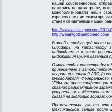
нашей собственностью, отпра
нажились на катастрофе, выв
монополизировали наши своб
изранены, мы истекаем кровью.
станем свидетелями нашей рев
http://www.activistpost.com/2011/
http://weaintgottimetobleed.com/
В этой и следующей части ра
биосферы на катастрофу в
наблюдаемые в этом регионе
информация будет даваться п
О масштабах катастрофы в да
приведённую в авторитетном
аварии на японской АЭС, (о к
руководителя Федерального 
Уйбы. На пресс-конференции в
сравнил радиоактивное зараже
устроенным в Мексиканском 
оказал на экологию гораздо бо
Примечательно уже то, что к
Мексиканском заливе после