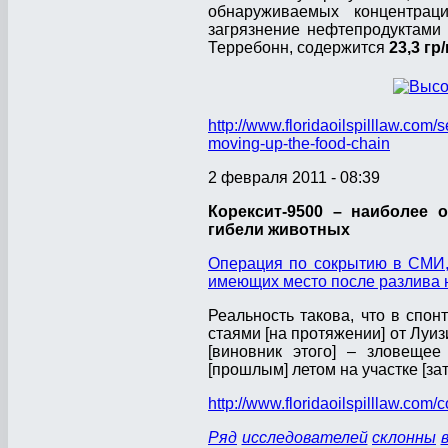
обнаруживаемых концентраци
загрязнение нефтепродуктами 
Терребонн, содержится
23,3 гр/
http://www.floridaoilspilllaw.com
moving-up-the-food-chain
2 февраля 2011 - 08:39
Корексит-9500 – наиболее
гибели животных
Операция по сокрытию в СМИ,
имеющих место после разлива
Реальность такова, что в спон
стаями [на протяжении] от Лу
[виновник этого] – зловещее
[прошлым] летом на участке [
http://www.floridaoilspilllaw.co
Ряд
исследователей
склонны