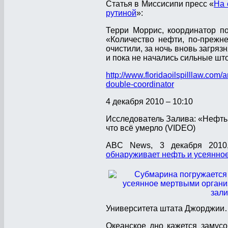
Статья в Миссисипи пресс «
На 
рутиной
»:
Терри Моррис, координатор п
«Количество нефти, по-прежн
очистили, за ночь вновь загряз
и пока не начались сильные шт
http://www.floridaoilspilllaw.co
double-coordinator
4 декабря 2010 – 10:10
Исследователь Залива: «Нефть 
что всё умерло (VIDEO)
ABC News, 3 декабря 2010,
обнаруживает нефть и усеянно
Университета штата Джорджи
Океанское дно кажется замусо