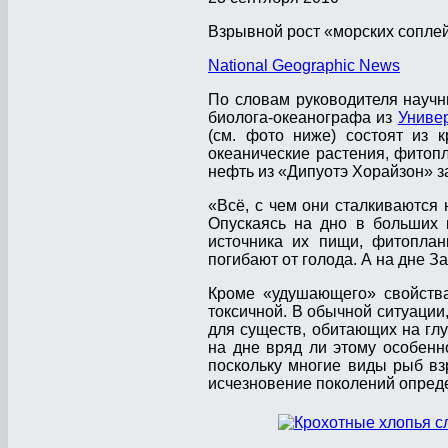
Взрывной рост «морских сопле
National Geographic News
По словам руководителя науч
биолога-океанографа из
Униве
(см. фото ниже) состоят из 
океанические растения, фитопл
нефть из «Дипуотэ Хорайзон» з
«Всё, с чем они сталкиваются н
Опускаясь на дно в больших 
источника их пищи, фитоплан
погибают от голода. А на дне З
Кроме «удушающего» свойства
токсичной. В обычной ситуаци
для существ, обитающих на глу
на дне вряд ли этому особенн
поскольку многие виды рыб вз
исчезновение поколений опреде