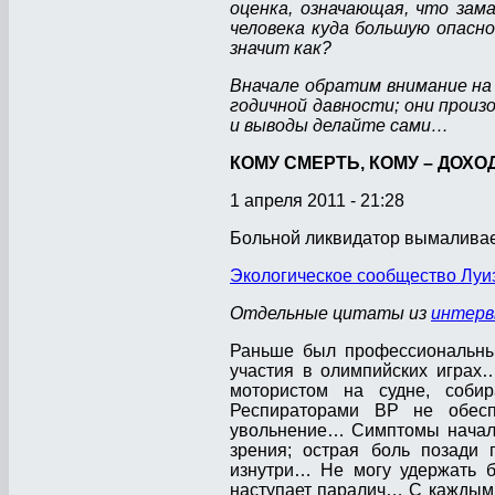
оценка, означающая, что зам
человека куда большую опас
значит как?
Вначале обратим внимание на
годичной давности; они произ
и выводы делайте сами…
КОМУ СМЕРТЬ, КОМУ – ДОХО
1 апреля 2011 - 21:28
Больной ликвидатор вымаливает
Экологическое сообщество Лу
Отдельные цитаты из
интерв
Раньше был профессиональн
участия в олимпийских играх
мотористом на судне, соб
Респираторами ВР не обесп
увольнение… Симптомы начали
зрения; острая боль позади
изнутри… Не могу удержать б
наступает паралич… С каждым 