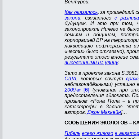
Вентурой.
Как оказалось
, за прошедший 
закона
, связанного
с разлив
будущем. И это при том, 
законопроект! Ничего не был
семьям и общинам, постра
корпорацией ВР на территории 
ликвидацию нефтеразлива и
«чести» было отказано), прои
результате этого многие семь
выселенными на улицу
.
Зато в проекте закона S.3081
США
, которых сочтут
враж
неблагонадёжными) успешно 
2009-м
[6]
(упоминая при это
предоставления адвоката. По
призывом «Рона Пола – в пре
катастрофы в Заливе этот 
авторов,
Джон Маккейн
]…
СООБЩЕНИЯ ЭКОЛОГОВ – КА
Гибель
всего живого
в аквато
до китов и местных жителей –