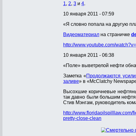
1
,
2
,
3
и
4
.
10 января 2011 - 07:59
«Я словно попала на другую пла
Видеоматериал
на страничке
d
http://www.youtube.com/watch?v
10 января 2011 - 06:38
«Поле» выветрелой нефти обн
Заметка «
Продолжаются усилия
заливе
» в «McClatchy Newspape
Высохшие коричневые нефтяные
так давно были большим нефтян
Стив Мэнгам, руководитель ком
http://www.floridaoilspilllaw.com/
pretty-close-clean