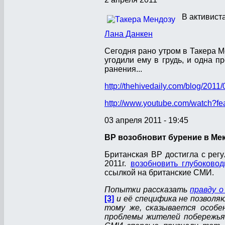
В активист
Лана Данкен
Сегодня рано утром в Такера М
угодили ему в грудь, и одна п
ранения...
http://thehivedaily.com/blog/2011/
http://www.youtube.com/watch
03 апреля 2011 - 19:45
BP возобновит бурение в Мек
Британская BP достигла с рег
2011г.
возобновить глубоково
ссылкой на британские СМИ.
Попытки рассказать
правду о
[3]
и её специфика не позволя
тому же, сказывается особ
проблемы жителей побережья