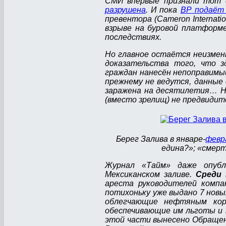
СМИ впервые признали тот
разрушена
. И пока
ВР подаёт 
превентора (Cameron Internati
взрыве на буровой платформ
последствиях.
Но главное остаётся неизменн
доказательства того, что з
граждан нанесён непоправимый
прежнему не ведутся, данные 
заражена на десятилетия… Но
(вместо зрелищ) не предвиди
Берег Залива в январе-
февр
едина?»; «смерт
Журнал «Тайм» даже опубл
Мексиканском заливе.
Среди 
ареста руководителей компа
потихоньку уже выдано 7 нов
облегчающие нефтяным кор
обеспечивающие им льготы и п
этой части вынесено Обращен