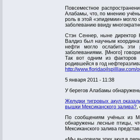
Повсеместное распространени
Алабамы, что, по мнению учён
роль в этой «эпидемии» могло 
заболеванию ввиду многократн
Стэн Сеннер, ныне директор 
Валдиз был научным координато
нефти могло ослабить эти 
заболеваниями. [Много] говор
Так вот одним из факторов 
родившейся в год нефтеразлива
http://www.floridaoilspilllaw.co
5 января 2011 - 11:38
У берегов Алабамы обнаружены 
Желудки тигровых акул оказал
вышки Мексиканского залива?
,
По сообщениям учёных из Мо
обнаружены лесные птицы, чт
Мексиканского залива представ
«Мы выловили этих акул в пер