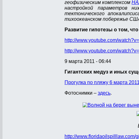
геофизическим комплексом
HA
настройкой параметров н
тектонического апокалипси
тихоокеанском побережье США 
Развитие гипотезы о том, чт
http://www.youtube.com/watch?
http://www.youtube.com/watch?v
9 марта 2011 - 06:44
Гигантских медуз и иных сущ
Прогулка по пляжу 6 марта 2011
Фотоснимки –
здесь
.
http://www.floridaoilspilllaw.com/