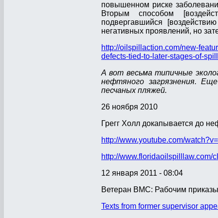
повышенном риске заболевания
Вторым способом [воздейс
подвергавшийся [воздействию
негативных проявлений, но зате
http://oilspillaction.com/new-feat
defects-tied-to-later-stages-of-sp
А вот весьма типичные эколо
нефтяного загрязнения. Еще
песчаных пляжей.
26 ноября 2010
Грегг Холл докапывается до не
http://www.youtube.com/watch
http://www.floridaoilspilllaw.com
12 января 2011 - 08:04
Ветеран ВМС: Рабочим приказыв
Texts from former supervisor appea