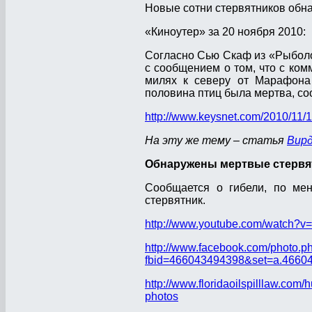
Новые сотни стервятников об
«Киноутер» за 20 ноября 2010:
Согласно Сью Скаф из «Рыболов
с сообщением о том, что с ком
милях к северу от Марафона
половина птиц была мертва, со
http://www.keysnet.com/2010/11/1
На эту же тему – статья
Вирд
Обнаружены мертвые стервя
Сообщается о гибели, по мен
стервятник.
http://www.youtube.com/watch?
http://www.facebook.com/photo.p
fbid=466043494398&set=a.4660
http://www.floridaoilspilllaw.com
photos