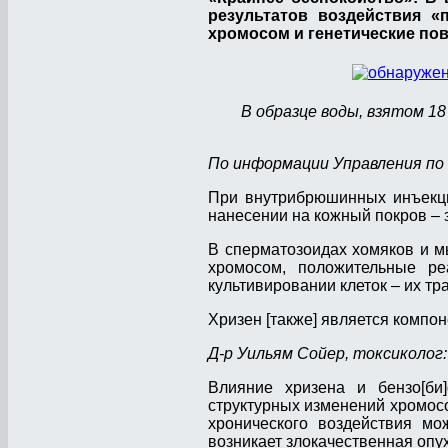
результатов воздействия 
хромосом и генетические по
В образце воды, взятом 1
По информации Управления по 
При внутрибрюшинных инъекц
нанесении на кожный покров –
В сперматозоидах хомяков и м
хромосом, положительные ре
культивировании клеток – их 
Хризен [также] является компо
Д-р Уильям Сойер, токсиколог:
Влияние хризена и бензо[би
структурных изменений хромосо
хронического воздействия мо
возникает злокачественная опу