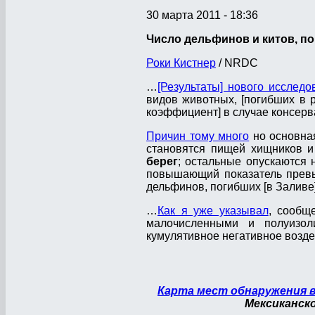
30 марта 2011 - 18:36
Число дельфинов и китов, по
Роки Кистнер
/ NRDC
…
[Результаты] нового исследо
видов животных, [погибших в 
коэффициент] в случае консерв
Причин тому много
но основная
становятся пищей хищников и
берег
; остальные опускаются 
повышающий показатель превыш
дельфинов, погибших [в Заливе
…
Как я уже указывал
, сообщ
малочисленными и полуизол
кумулятивное негативное воздей
Карта мест обнаружения 
Мексиканско