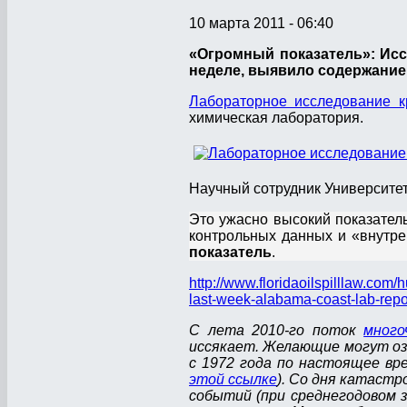
10 марта 2011 - 06:40
«Огромный показатель»: Ис
неделе, выявило содержание
Лабораторное исследование к
химическая лаборатория.
Научный сотрудник Университе
Это ужасно высокий показатель
контрольных данных и «внутре
показатель
.
http://www.floridaoilspilllaw.co
last-week-alabama-coast-lab-repo
С лета 2010-го поток
много
иссякает. Желающие могут оз
с 1972 года по настоящее в
этой ссылке
). Со дня катаст
событий
(при среднегодовом з