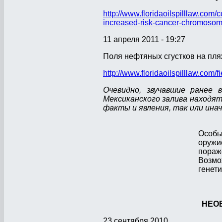
http://www.floridaoilspilllaw.com/
increased-risk-cancer-chromosom
11 апреля 2011 - 19:27
Поля нефтяных сгустков на пля
http://www.floridaoilspilllaw.com/
Очевидно, звучавшие ранее 
Мексиканского залива находя
факты и явления, так или ина
Особы
оруж
пораж
Возмо
генети
НЕО
23 сентября 2010