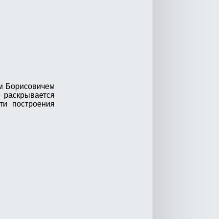
ом Борисовичем
е раскрывается
ти построения