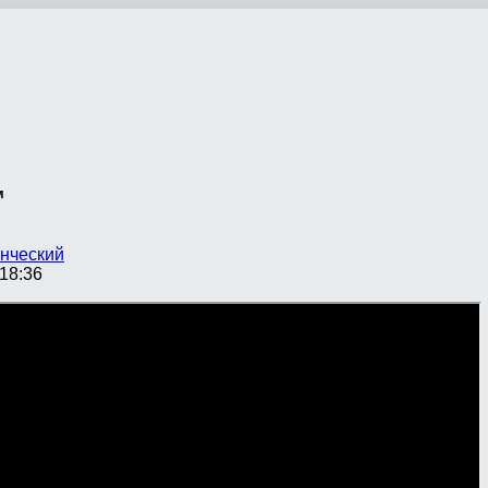
м
нческий
18:36