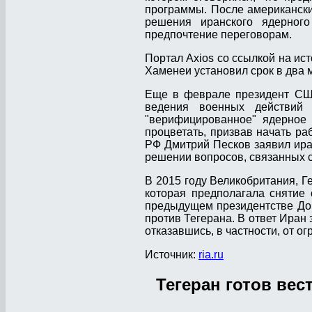
программы. После американски
решения иранского ядерного
предпочтение переговорам.
Портал Axios со ссылкой на ис
Хаменеи установил срок в два 
Еще в феврале президент США
ведения военных действий
"верифицированное" ядерное 
процветать, призвав начать ра
РФ Дмитрий Песков заявил иран
решении вопросов, связанных 
В 2015 году Великобритания, Г
которая предполагала снятие
предыдущем президентстве До
против Тегерана. В ответ Иран
отказавшись, в частности, от 
Источник:
ria.ru
Тегеран готов вест