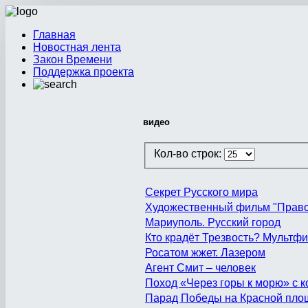
Главная
Новостная лента
Закон Времени
Поддержка проекта
видео
Кол-во строк:
Секрет Русского мира
Художественный фильм "Право
Мариуполь. Русский город
Кто крадёт Трезвость? Мультфи
Росатом жжет. Лазером
Агент Смит – человек
Поход «Через горы к морю» с
Парад Победы на Красной пло