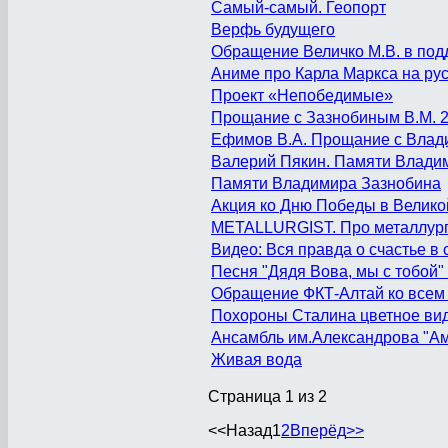
Самый-самый. Геопорт
Верфь будущего
Обращение Величко М.В. в под
Аниме про Карла Маркса на ру
Проект «Непобедимые»
Прощание с Зазнобиным В.М. 2
Ефимов В.А. Прощание с Вла
Валерий Пякин. Памяти Влади
Памяти Владимира Зазнобина
Акция ко Дню Победы в Велико
METALLURGIST. Про металлурга
Видео: Вся правда о счастье в
Песня "Дядя Вова, мы с тобой"
Обращение ФКТ-Алтай ко все
Похороны Сталина цветное ви
Ансамбль им.Александрова "А
Живая вода
Страница 1 из 2
<<
Назад
1
2
Вперёд
>>