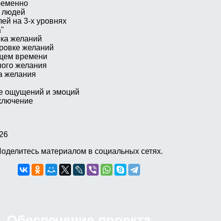
ременно
 людей
ей на 3-х уровнях
"
ка желаний
ровке желаний
щем времени
ного желания
а желания
е ощущений и эмоций
ключение
26
оделитесь материалом в социальных сетях.
Обеспечение проекта