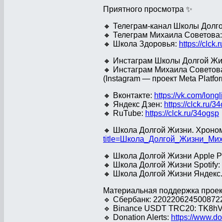
Приятного просмотра ✨
🔸 Телеграм-канал Школы Долг
🔸 Телеграм Михаила Советова
🔸 Школа Здоровья:
https://clck
🔸 Инстаграм Школы Долгой Жи
🔸 Инстаграм Михаила Советов
(Instagram — проект Meta Platfo
🔸 Вконтакте:
https://vk.com/long
🔸 Яндекс Дзен:
https://clck.ru/3
🔸 RuTube:
https://clck.ru/34ogsp
🔸 Школа Долгой Жизни. Хроно
title=Школа_Долгой_Жизни_Ми
🔸 Школа Долгой Жизни Apple P
🔸 Школа Долгой Жизни Spotify:
🔸 Школа Долгой Жизни Яндекс
Материальная поддержка проек
🔹 Сбербанк: 2202206245008722
🔹 Binance USDT TRC20: TK8
🔹 Donation Alerts:
https://www.do