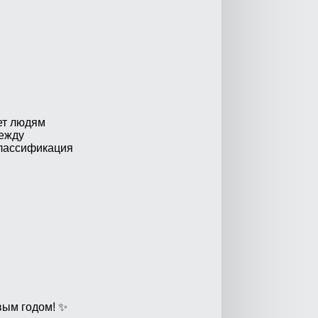
ет людям
между
классификация
вым годом! ✨