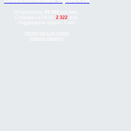
Потребность:
55 000
руб.
/мес.
Собрано на 04.08:
2 322
руб.
Поддержали проект: 5 чел.
посмотреть историю
помочь проекту