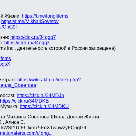
ой Жизни:
https://t.me/longlifems
:
https://t.me/MikhailSovetov
.ru/CnG9f
зни:
https://clck.ru/34ogq7
а:
https://clck.ru/34ogqz
rms Inc., деятельность которой в России запрещена)
lifems
4ogsX
метраж:
https://wiki.akfp.ru/index.php?
хаила_Советова
odcast:
https://clck.ru/34MDJb
https://clck.ru/34MDKB
.Музыка:
https://clck.ru/34MDKU
та Михаила Советова Школа Долгой Жизни:
 , Алиса С.
hV6WStYUfECfxm75EnXTwawzyFC6gG9
nationalerts.com/r/long...