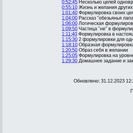
0:52:45
Несколько целей однов
0:55:10
Жизнь и желания других
1:01:40
Формулировка своих цел
1:04:00
Рассказ "обезьянья лапа
1:06:00
Логическая формулиров
1:09:50
Частица "не" в формули
1:11:40
Формулировка в настоя
1:15:30
2 формулировки для од
1:18:10
Образная формулировк
1:20:50
Образ себя в желании
1:25:05
Формулировка на уровн
1:29:30
Домашнее задание и за
Обновлено: 31.12.2023 12:
П