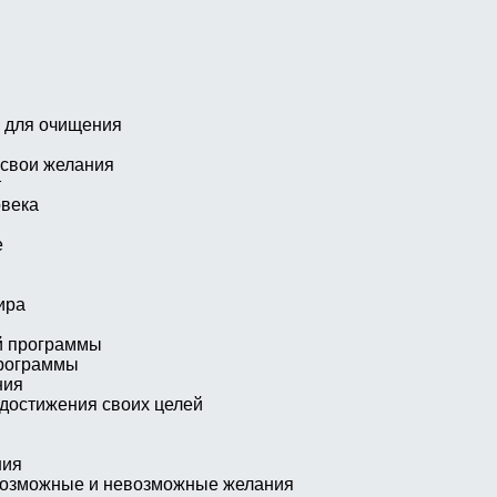
 для очищения
 свои желания
т
овека
е
ира
й программы
рограммы
ния
достижения своих целей
ния
возможные и невозможные желания