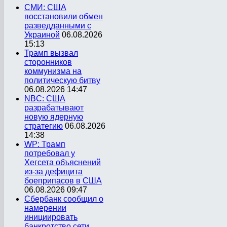
СМИ: США
восстановили обмен
разведданными с
Украиной
06.08.2026
15:13
Трамп вызвал
сторонников
коммунизма на
политическую битву
06.08.2026 14:47
NBC: США
разрабатывают
новую ядерную
стратегию
06.08.2026
14:38
WP: Трамп
потребовал у
Хегсета объяснений
из-за дефицита
боеприпасов в США
06.08.2026 09:47
Сбербанк сообщил о
намерении
инициировать
банкротство сети