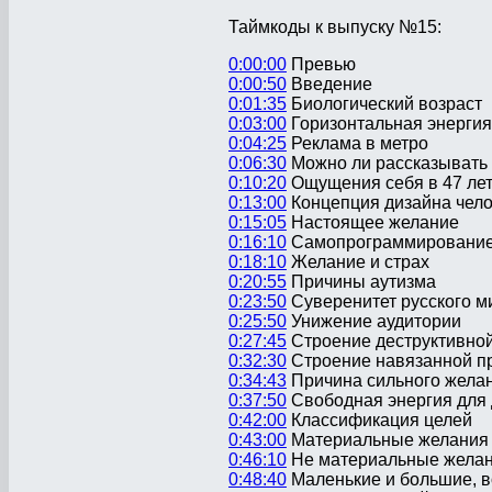
Таймкоды к выпуску №15:
0:00:00
Превью
0:00:50
Введение
0:01:35
Биологический возраст
0:03:00
Горизонтальная энергия
0:04:25
Реклама в метро
0:06:30
Можно ли рассказывать
0:10:20
Ощущения себя в 47 ле
0:13:00
Концепция дизайна чел
0:15:05
Настоящее желание
0:16:10
Самопрограммировани
0:18:10
Желание и страх
0:20:55
Причины аутизма
0:23:50
Суверенитет русского м
0:25:50
Унижение аудитории
0:27:45
Строение деструктивно
0:32:30
Строение навязанной п
0:34:43
Причина сильного жела
0:37:50
Свободная энергия для 
0:42:00
Классификация целей
0:43:00
Материальные желания
0:46:10
Не материальные жела
0:48:40
Маленькие и большие, 