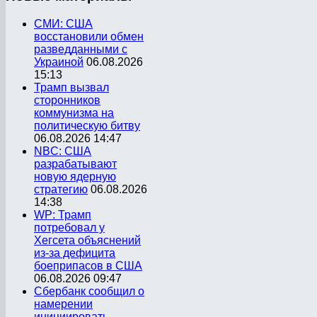
СМИ: США
восстановили обмен
разведданными с
Украиной
06.08.2026
15:13
Трамп вызвал
сторонников
коммунизма на
политическую битву
06.08.2026 14:47
NBC: США
разрабатывают
новую ядерную
стратегию
06.08.2026
14:38
WP: Трамп
потребовал у
Хегсета объяснений
из-за дефицита
боеприпасов в США
06.08.2026 09:47
Сбербанк сообщил о
намерении
инициировать