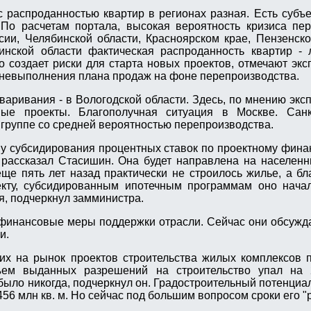
 распроданностью квартир в регионах разная. Есть субъ
 По расчетам портала, высокая вероятность кризиса пе
сии, Челябинской области, Красноярском крае, Пензенск
бинской области фактическая распроданность квартир -
о создает риски для старта новых проектов, отмечают экс
ь невыполнения плана продаж на фоне перепроизводства.
аривания - в Вологодской области. Здесь, по мнению экс
вые проекты. Благополучная ситуация в Москве. Санк
 группе со средней вероятностью перепроизводства.
у субсидирования процентных ставок по проектному фин
 рассказал Стасишин. Она будет направлена на населенн
еще пять лет назад практически не строилось жилье, а б
кту, субсидированным ипотечным программам оно начал
я, подчеркнул замминистра.
финансовые меры поддержки отрасли. Сейчас они обсужд
и.
х на рынок проектов строительства жилых комплексов п
ъем выданных разрешений на строительство упал на
было никогда, подчеркнул он. Градостроительный потенциа
456 млн кв. м. Но сейчас под большим вопросом сроки его "