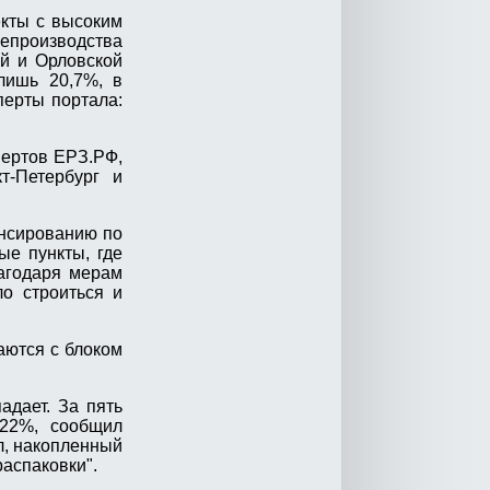
екты с высоким
репроизводства
ой и Орловской
 лишь 20,7%, в
перты портала:
пертов ЕРЗ.РФ,
т-Петербург и
ансированию по
ые пункты, где
лагодаря мерам
о строиться и
аются с блоком
адает. За пять
 22%, сообщил
л, накопленный
распаковки".