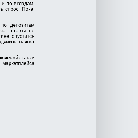
 и по вкладам,
ь спрос. Пока,
 по депозитам
йчас ставки по
тиве опустится
адчиков начнет
лючевой ставки
 маркетплейса