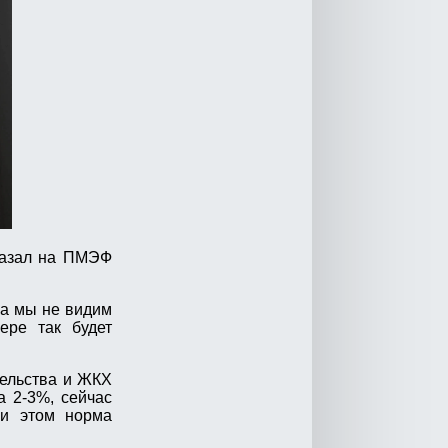
сказал на ПМЭФ
ка мы не видим
ере так будет
тельства и ЖКХ
а 2-3%, сейчас
ри этом норма