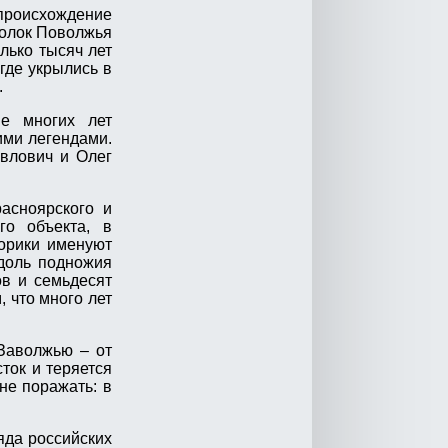
происхождение
голок Поволжья
лько тысяч лет
где укрылись в
.
ие многих лет
ими легендами.
влович и Олег
асноярского и
го объекта, в
торики именуют
вдоль подножия
ов и семьдесят
, что много лет
 Заволжью – от
ток и теряется
не поражать: в
яда российских