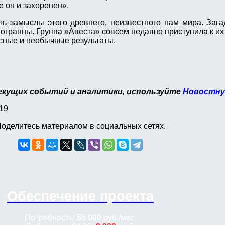
е он и захоронен».
ь замыслы этого древнего, неизвестного нам мира. Заг
огранны. Группа «Авеста» совсем недавно приступила к их 
сные и необычные результаты.
екущих событий и аналитики, используйте
Новостну
19
оделитесь материалом в социальных сетях.
Обеспечение проекта
Потребность:
55 000
руб.
/мес.