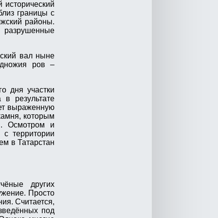
й исторический
близ границы с
лжский районы.
ю разрушенные
еский вал ныне
одножия ров –
о дня участки
а в результате
еет выраженную
камня, которым
я. Осмотром и
о с территории
ем в Татарстан
учёные других
ужение. Просто
ия. Считается,
озведённых под