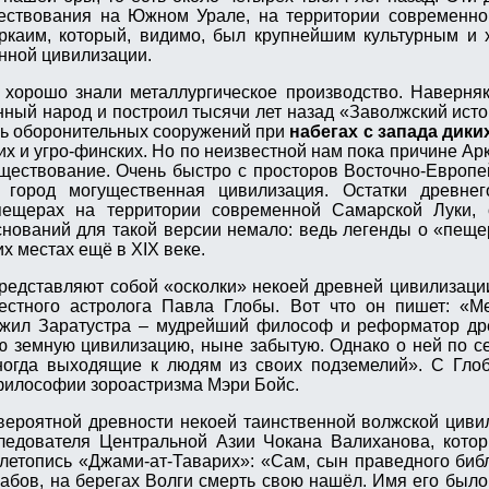
ествования на Южном Урале, на территории современно
Аркаим, который, видимо, был крупнейшим культурным и
нной цивилизации.
 хорошо знали металлургическое производство. Наверня
ный народ и построил тысячи лет назад «Заволжский исто
ль оборонительных сооружений при
набегах с запада дики
ких и угро-финских. Но по неизвестной нам пока причине А
уществование. Очень быстро с просторов Восточно-Европ
 город могущественная цивилизация. Остатки древнег
пещерах на территории современной Самарской Луки, 
снований для такой версии немало: ведь легенды о «пещ
х местах ещё в XIX веке.
редставляют собой «осколки» некоей древней цивилизаци
естного астролога Павла Глобы. Вот что он пишет: «М
 жил Заратустра – мудрейший философ и реформатор дре
 земную цивилизацию, ныне забытую. Однако о ней по с
огда выходящие к людям из своих подземелий». С Глоб
философии зороастризма Мэри Бойс.
вероятной древности некоей таинственной волжской цив
следователя Центральной Азии Чокана Валиханова, кото
 летопись «Джами-ат-Таварих»: «Сам, сын праведного биб
абов, на берегах Волги смерть свою нашёл. Имя его было