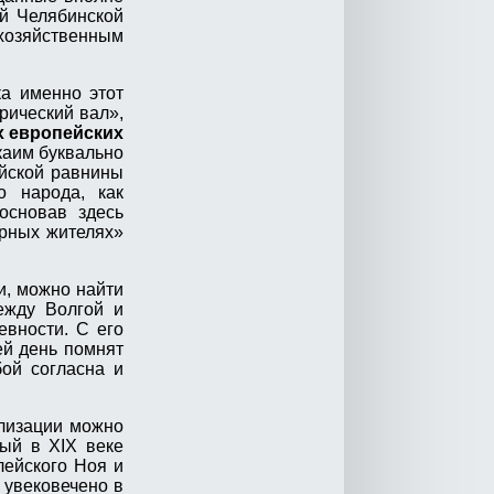
й Челябинской
 хозяйственным
ка именно этот
рический вал»,
х европейских
ркаим буквально
ейской равнины
о народа, как
основав здесь
ерных жителях»
и, можно найти
ежду Волгой и
вности. С его
ей день помнят
ой согласна и
илизации можно
рый в XIX веке
лейского Ноя и
 увековечено в