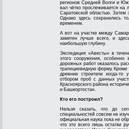
регионов Средней Волги и Южн
вал чётко прослеживается на л
Саратовской областью. Затем 
Однако здесь сохранились то
временем.
А вот на участке между Самар
заметен лучше всего, и зде
наибольшую глубину.
Экспедиция «Авесты» в течен
этого сооружения, особенно 
дорожных работ оказалось рас
трапециевидную форму. Кроме т
древние строители когда-то 
отбором проб с данных участк
Красноярского района историче
и Башкортостан.
Кто его построил?
Нельзя сказать, что до се
специальностей совсем не изу
официальная наука пока не обр
что это всего лишь остатки р