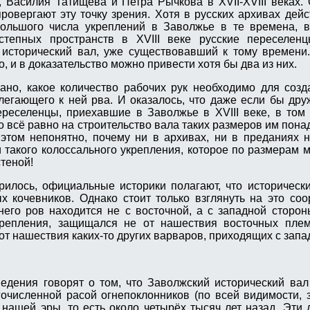
 Василия Татищева и Петра Рычкова в XVII-XVIII веках.
овергают эту точку зрения. Хотя в русских архивах дейс
большого числа укреплений в Заволжье в те времена, в
степных пространств в XVIII веке русские переселен
 исторический вал, уже существовавший к тому времени
о, и в доказательство можно привести хотя бы два из них.
ано, какое количество рабочих рук необходимо для соз
легающего к ней рва. И оказалось, что даже если бы дру
реселенцы, приехавшие в Заволжье в XVIII веке, в том
о всё равно на строительство вала таких размеров им пона
этом непонятно, почему ни в архивах, ни в преданиях 
 такого колоссального укрепления, которое по размерам 
стеной!
орилось, официальные историки полагают, что историческ
х кочевников. Однако стоит только взглянуть на это со
него ров находится не с восточной, а с западной сторон
крепления, защищался не от нашествия восточных плем
 от нашествия каких-то других варваров, приходящих с запа
едения говорят о том, что Заволжский исторический ва
очисленной расой огнепоклонников (по всей видимости, 
 нашей эры, то есть около четырёх тысяч лет назад. Эти