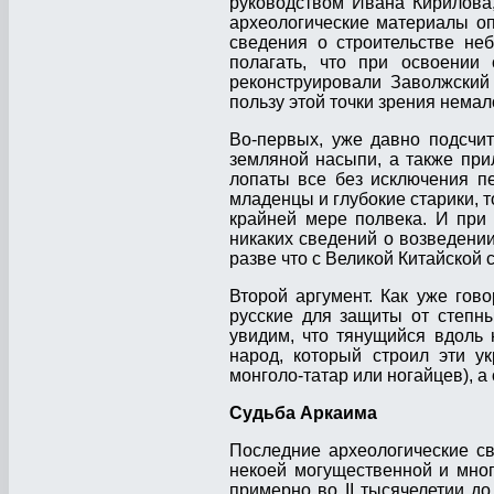
руководством Ивана Кирилова,
археологические материалы опр
сведения о строительстве не
полагать, что при освоении 
реконструировали Заволжский
пользу этой точки зрения немал
Во-первых, уже давно подсчит
земляной насыпи, а также при
лопаты все без исключения пе
младенцы и глубокие старики, т
крайней мере полвека. И при 
никаких сведений о возведении
разве что с Великой Китайской 
Второй аргумент. Как уже гов
русские для защиты от степны
увидим, что тянущийся вдоль 
народ, который строил эти у
монголо-татар или ногайцев), а
Судьба Аркаима
Последние археологические св
некоей могущественной и мног
примерно во II тысячелетии до