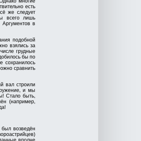
 Однако многие
твительно есть
сё же следует
цы всего лишь
. Аргументов в
дания подобной
жно взялись за
 числе грудные
добилось бы по
не сохранилось
можно сравнить
ий вал строили
оружение, и мы
ы! Стало быть,
ён (например,
да!
л был возведён
зороастрийцев)
 данные вполне