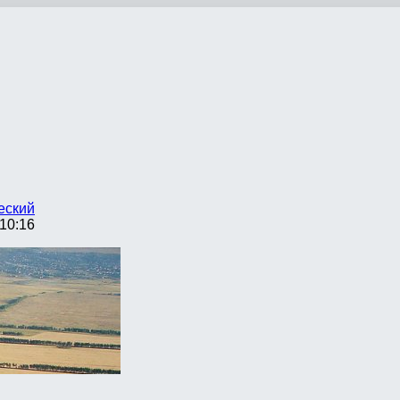
еский
10:16