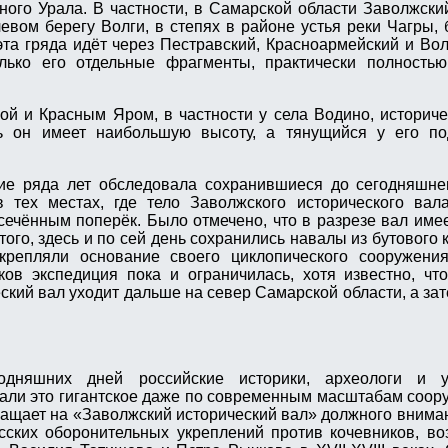
ого Урала. В частности, в Самарской области Заволжски
евом берегу Волги, в степях в районе устья реки Чагры, 
эта гряда идёт через Пестравский, Красноармейский и Во
лько его отдельные фрагменты, практически полность
ой и Красным Яром, в частности у села Водино, историч
сь он имеет наибольшую высоту, а тянущийся у его п
ие ряда лет обследовала сохранившиеся до сегодняшнег
в тех местах, где тело Заволжского исторического вал
сечённым поперёк. Было отмечено, что в разрезе вал им
ого, здесь и по сей день сохранились навалы из бутового 
укрепляли основание своего циклопического сооружени
ов экспедиция пока и ограничилась, хотя известно, чт
ский вал уходит дальше на север Самарской области, а зат
годняшних дней российские историки, археологи и 
чали это гигантское даже по современным масштабам соор
ащает на «Заволжский исторический вал» должного вниман
усских оборонительных укреплений против кочевников, в