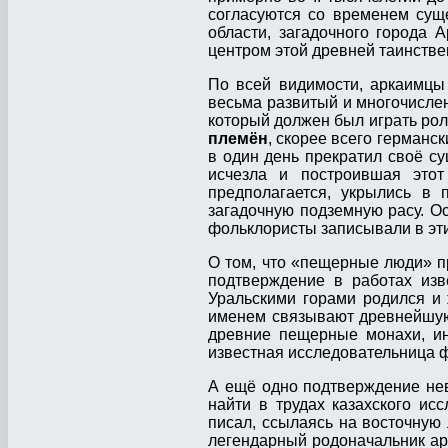
согласуются со временем сущ
области, загадочного города 
центром этой древней таинстве
По всей видимости, аркаимцы
весьма развитый и многочислен
который должен был играть ро
племён
, скорее всего германс
в один день прекратил своё с
исчезла и построившая этот
предполагается, укрылись в 
загадочную подземную расу. О
фольклористы записывали в эти
О том, что «пещерные люди» п
подтверждение в работах изв
Уральскими горами родился и
именем связывают древнейшую
древние пещерные монахи, ин
известная исследовательница 
А ещё одно подтверждение не
найти в трудах казахского ис
писал, ссылаясь на восточную
легендарный родоначальник ар