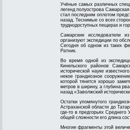
Учёные самых различных спец
легенд полуострова Самарская 
стал последним оплотом предс
назад. Теснимые со всех сторо
труднодоступных пещерах и го
Самарские исследователи из
организуют экспедиции по обс
Сегодня об одном из таких ф
Ратник.
Во время одной из экспедиц
Кинельского районов Самарс
исторической науке известного
некое грандиозное сооружение
которой тянется хорошо замет
метров в ширину, а глубина рва
назад «Заволжский историческ
Остатки упомянутого грандио
Астраханской области до Татар
где-то в предгорьях Среднего 
общей сложности его длина со
Многие фрагменты этой величе