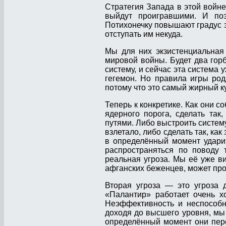
Стратегия Запада в этой войне
выйдут проигравшими. И по
Потихонечку повышают градус эс
отступать им некуда.
Мы для них экзистенциальная 
мировой войны. Будет два гор
систему, и сейчас эта система 
гегемон. Но правила игры род
потому что это самый жирный ку
Теперь к конкретике. Как они 
ядерного порога, сделать та
путями. Либо выстроить систему
взлетало, либо сделать так, ка
в определённый момент удари
распространяться по поводу 
реальная угроза. Мы её уже ви
афганских беженцев, может прои
Вторая угроза — это угроза д
«Палантир» работает очень х
Неэффективность и неспособн
доходя до высшего уровня, мы 
определённый момент они пер