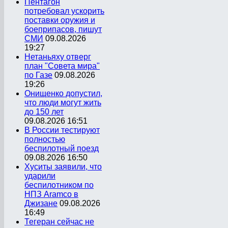
Пентагон
потребовал ускорить
поставки оружия и
боеприпасов, пишут
СМИ
09.08.2026
19:27
Нетаньяху отверг
план "Совета мира"
по Газе
09.08.2026
19:26
Онищенко допустил,
что люди могут жить
до 150 лет
09.08.2026 16:51
В России тестируют
полностью
беспилотный поезд
09.08.2026 16:50
Хуситы заявили, что
ударили
беспилотником по
НПЗ Aramco в
Джизане
09.08.2026
16:49
Тегеран сейчас не