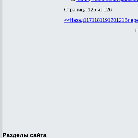
Страница 125 из 126
<<
Назад
117
118
119
120
121
Впер
П
Разделы
сайта