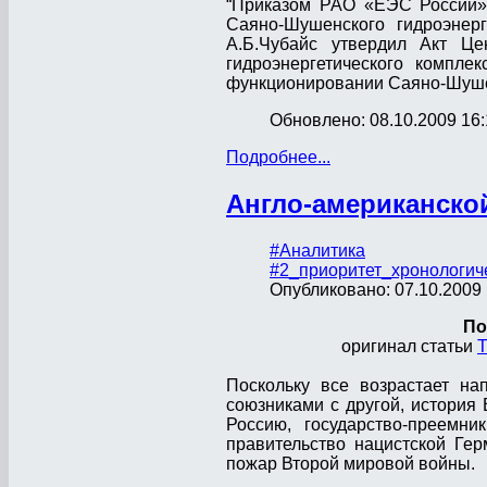
“Приказом РАО «ЕЭС России» 
Саяно-Шушенского гидроэнер
А.Б.Чубайс утвердил Акт Це
гидроэнергетического компл
функционировании Саяно-Шушен
Обновлено: 08.10.2009 16:
Подробнее...
Англо-американско
#Аналитика
#2_приоритет_хронологич
Опубликовано: 07.10.2009 
По
оригинал статьи
T
Поскольку все возрастает н
союзниками с другой, история
Россию, государство-преем
правительство нацистской Гер
пожар Второй мировой войны.