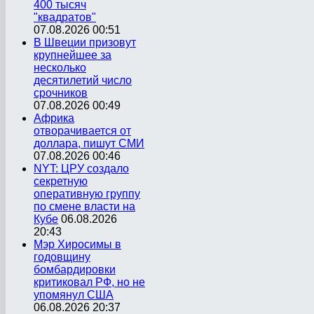
400 тысяч
"квадратов"
07.08.2026 00:51
В Швеции призовут
крупнейшее за
несколько
десятилетий число
срочников
07.08.2026 00:49
Африка
отворачивается от
доллара, пишут СМИ
07.08.2026 00:46
NYT: ЦРУ создало
секретную
оперативную группу
по смене власти на
Кубе
06.08.2026
20:43
Мэр Хиросимы в
годовщину
бомбардировки
критиковал РФ, но не
упомянул США
06.08.2026 20:37