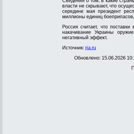
Сведения о том, в какие стран
власти не скрывают, что осуще
середине мая президент респ
миллионы единиц боеприпасов, 
Россия считает, что поставк
накачивание Украины оружие
негативный эффект.
Источник:
ria.ru
Обновлено: 15.06.2026 10:
П