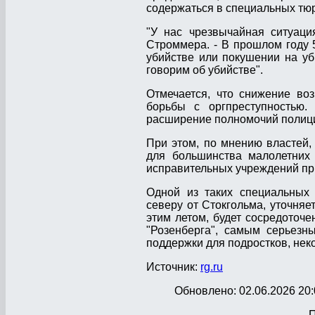
содержаться в специальных тю
"У нас чрезвычайная ситуаци
Строммера. - В прошлом году 
убийстве или покушении на уб
говорим об убийстве".
Отмечается, что снижение во
борьбы с оргпреступностью.
расширение полномочий полиц
При этом, по мнению властей
для большинства малолетних 
исправительных учреждений пр
Одной из таких специальных 
северу от Стокгольма, уточняе
этим летом, будет сосредоточе
"Розенберга", самым серьезн
поддержки для подростков, неко
Источник:
rg.ru
Обновлено: 02.06.2026 20:
П