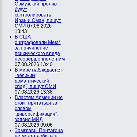
Ормузский пролив
будут
контролировать
Иран и Оман, пишут
СМИ
07.08.2026
13:43
В США
оштрафовали Meta*
за причинение
психического вреда
несовершеннолетним
07.08.2026 13:40
В мире наблюдается
"великий
романтический
спад", пишут СМИ
07.08.2026 13:38
Властям Армении не
стоит прятаться за
словом
"диверсификация",
заявил МИД
07.08.2026 09:06
Замглавы Пентагона
не может добиться