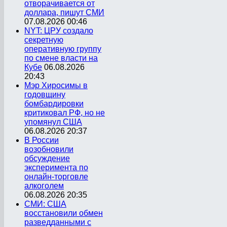
отворачивается от
доллара, пишут СМИ
07.08.2026 00:46
NYT: ЦРУ создало
секретную
оперативную группу
по смене власти на
Кубе
06.08.2026
20:43
Мэр Хиросимы в
годовщину
бомбардировки
критиковал РФ, но не
упомянул США
06.08.2026 20:37
В России
возобновили
обсуждение
эксперимента по
онлайн-торговле
алкоголем
06.08.2026 20:35
СМИ: США
восстановили обмен
разведданными с