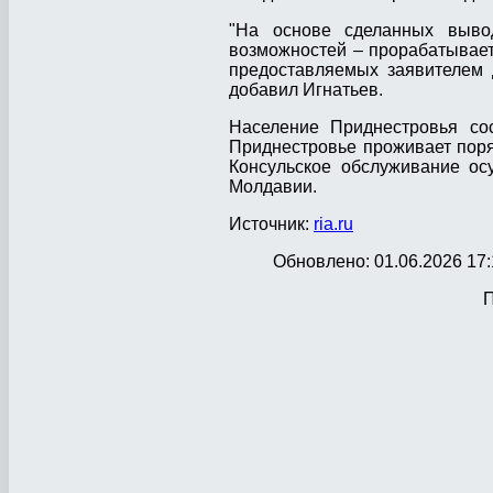
"На основе сделанных выво
возможностей – прорабатывае
предоставляемых заявителем д
добавил Игнатьев.
Население Приднестровья со
Приднестровье проживает поря
Консульское обслуживание ос
Молдавии.
Источник:
ria.ru
Обновлено: 01.06.2026 17:
П