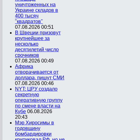
уничтоженных на
Украине складов в
400 тысяч
"квадратов"
07.08.2026 00:51
В Швеции призовут
крупнейшее за
несколько
десятилетий число
срочников
07.08.2026 00:49
Африка
отворачивается от
доллара, пишут СМИ
07.08.2026 00:46
NYT: ЦРУ создало
секретную
оперативную группу
по смене власти на
Кубе
06.08.2026
20:43
Мэр Хиросимы в
годовщину
бомбардировки
критиковал РФ, но не