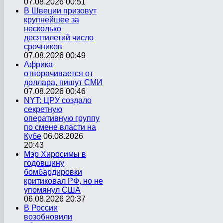
07.08.2026 00:51
В Швеции призовут
крупнейшее за
несколько
десятилетий число
срочников
07.08.2026 00:49
Африка
отворачивается от
доллара, пишут СМИ
07.08.2026 00:46
NYT: ЦРУ создало
секретную
оперативную группу
по смене власти на
Кубе
06.08.2026
20:43
Мэр Хиросимы в
годовщину
бомбардировки
критиковал РФ, но не
упомянул США
06.08.2026 20:37
В России
возобновили