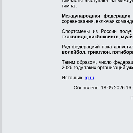
гимнасты выступают на междун
гимна .
Международная федерация
соревнования, включая команд
Спортсмены из России полу
тхэквондо, кикбоксинге, муай
Ряд федерациий пока допусти
волейбол, триатлон, пятибор
Таким образом, число федераци
2026 году таких организаций уже
Источник:
rg.ru
Обновлено: 18.05.2026 16:
П