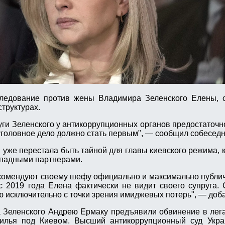
едование против жены Владимира Зеленского Елены,
труктурах.
ги Зеленского у антикоррупционных органов предостаточн
уголовное дело должно стать первым", — сообщил собеседн
 уже перестала быть тайной для главы киевского режима, 
западными партнерами.
екомендуют своему шефу официально и максимально публич
 с 2019 года Елена фактически не видит своего супруга.
 исключительно с точки зрения имиджевых потерь", — доба
а Зеленского Андрею Ермаку предъявили обвинение в лег
жилья под Киевом. Высший антикоррупционный суд Укра