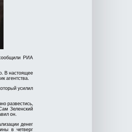
 сообщили РИА
о. В настоящее
ик агентства.
который усилил
но развестись,
 Сам Зеленский
вил он.
ализации денег
ины в четверг