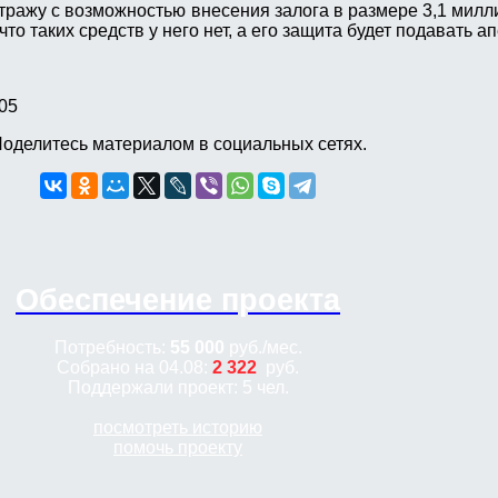
стражу с возможностью внесения залога в размере 3,1 милл
что таких средств у него нет, а его защита будет подавать а
05
оделитесь материалом в социальных сетях.
Обеспечение проекта
Потребность:
55 000
руб.
/мес.
Собрано на 04.08:
2 322
руб.
Поддержали проект: 5 чел.
посмотреть историю
помочь проекту