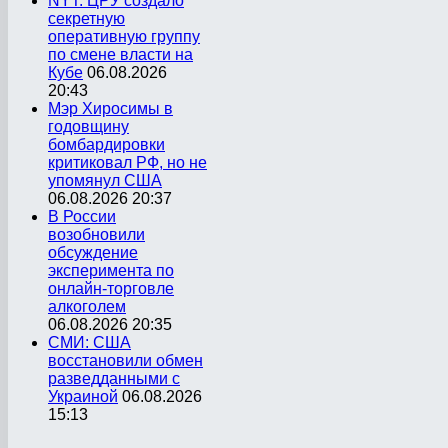
NYT: ЦРУ создало
секретную
оперативную группу
по смене власти на
Кубе
06.08.2026
20:43
Мэр Хиросимы в
годовщину
бомбардировки
критиковал РФ, но не
упомянул США
06.08.2026 20:37
В России
возобновили
обсуждение
эксперимента по
онлайн-торговле
алкоголем
06.08.2026 20:35
СМИ: США
восстановили обмен
разведданными с
Украиной
06.08.2026
15:13