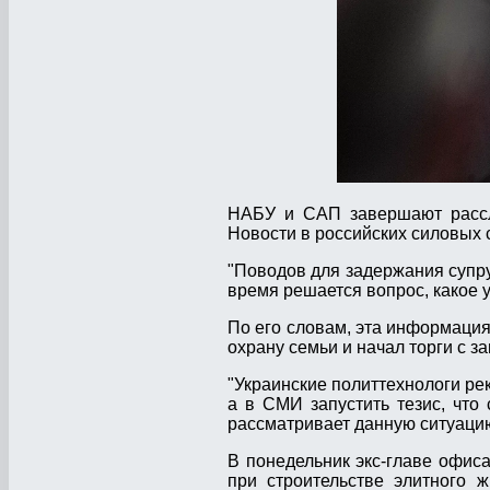
НАБУ и САП завершают рассл
Новости в российских силовых с
"Поводов для задержания супру
время решается вопрос, какое 
По его словам, эта информация
охрану семьи и начал торги с 
"Украинские политтехнологи р
а в СМИ запустить тезис, что
рассматривает данную ситуацию
В понедельник экс-главе офис
при строительстве элитного 