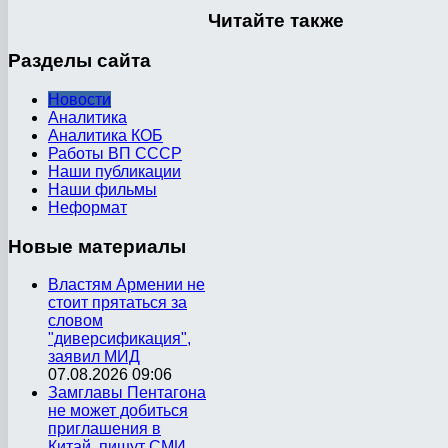
Читайте
также
Разделы
сайта
Новости
Аналитика
Аналитика КОБ
Работы ВП СССР
Наши публикации
Наши фильмы
Неформат
Новые
материалы
Властям Армении не
стоит прятаться за
словом
"диверсификация",
заявил МИД
07.08.2026 09:06
Замглавы Пентагона
не может добиться
приглашения в
Китай, пишут СМИ