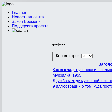
Главная
Новостная лента
Закон Времени
Поддержка проекта
графика
Кол-во строк:
Загол
Как выглядят ученики и школьн
Мурзилка, 1955
Дружба между мужчиной и жен
9 иллюстраций о том, куда пос
П