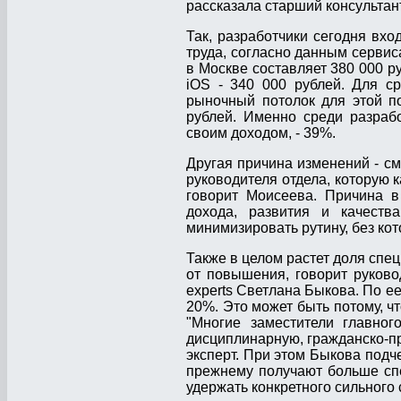
рассказала старший консультан
Так, разработчики сегодня вх
труда, согласно данным сервис
в Москве составляет 380 000 руб
iOS - 340 000 рублей. Для с
рыночный потолок для этой п
рублей. Именно среди разраб
своим доходом, - 39%.
Другая причина изменений - см
руководителя отдела, которую 
говорит Моисеева. Причина в
дохода, развития и качеств
минимизировать рутину, без кот
Также в целом растет доля спец
от повышения, говорит руково
experts Светлана Быкова. По е
20%. Это может быть потому, ч
"Многие заместители главног
дисциплинарную, гражданско-пр
эксперт. При этом Быкова подче
прежнему получают больше спе
удержать конкретного сильного 