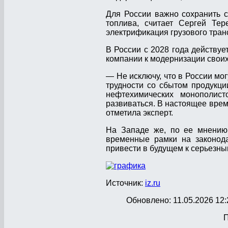
Для России важно сохранить 
топлива, считает Сергей Тер
электрификация грузового тран
В России с 2028 года действуе
компании к модернизации свои
— Не исключу, что в России мо
трудности со сбытом продукци
нефтехимических монополис
развиваться. В настоящее врем
отметила эксперт.
На Западе же, по ее мнению,
временные рамки на законода
привести в будущем к серьезн
Источник:
iz.ru
Обновлено: 11.05.2026 12:
П