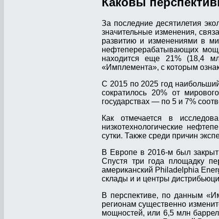
Каковы перспектив
За последние десятилетия эко
значительные изменения, связ
развитию и изменениями в ми
нефтеперерабатывающих мощно
находится еще 21% (18,4 мл
«Имплемента», с которым озна
С 2015 по 2025 год наибольший
сократилось 20% от мировог
государствах — по 5 и 7% соотв
Как отмечается в исследов
низкотехнологические нефтеп
сутки. Также среди причин экс
В Европе в 2016-м был закрыт 
Спустя три года площадку пе
американский Philadelphia Energ
склады и и центры дистрибьюци
В перспективе, по данным «И
регионам существенно изменит
мощностей, или 6,5 млн баррел