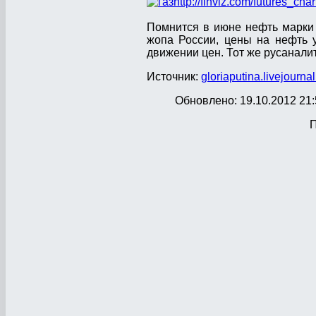
http://finviz.com/futures_cha
Помнится в июне нефть марки 
жопа России, цены на нефть 
движении цен. Тот же русанали
Источник:
gloriaputina.livejourna
Обновлено: 19.10.2012 21:
П