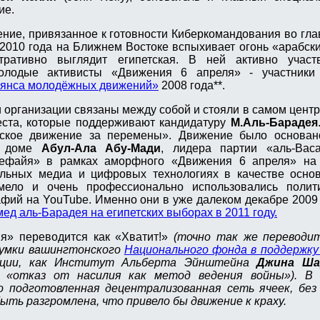
ие.
ние, привязанное к готовности Киберкомандования во гла
 2010 года на Ближнем Востоке вспыхивает огонь «арабск
ративно выглядит египетская. В ней активно участ
лодые активисты «Движения 6 апреля» - участники 
льянса молодёжных движений»
2008 года**.
 организации связаны между собой и стояли в самом цент
еста, которые поддерживают кандидатуру
М.Аль-Барадея
тское движение за перемены». Движение было основан
 в доме
Абул-Ала Абу-Мади
, лидера партии «аль-Васа
Кефайя» в рамках аморфного «Движения 6 апреля» на
льных медиа и цифровых технологиях в качестве основ
мело и очень профессионально использовались полити
фий на YouTube. Именно они в уже далеком декабре 2009
д аль-Барадея на египетских выборах в 2011 году.
я» переводится как «Хватит!»
(точно так же переводит
идумки вашингтонского
Национального фонда в поддержк
зации, как Институт Альберта Эйнштейна
Джина Ша
 «отказ от насилия как метод ведения войны»). В 
подготовленная децентрализованная сеть ячеек, бе
ыть разгромлена, что привело бы движение к краху.