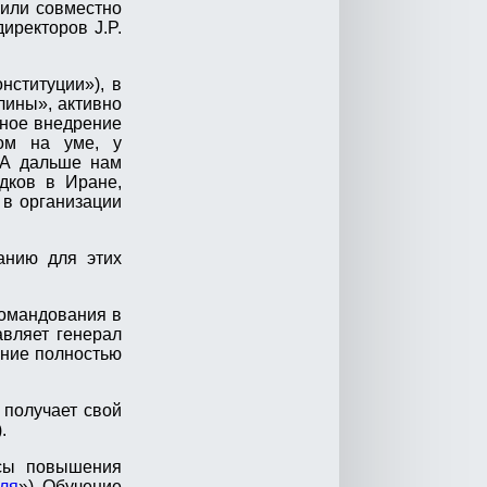
вили совместно
иректоров J.P.
нституции»), в
лины», активно
вное внедрение
сом на уме, у
А дальше нам
дков в Иране,
 в организации
анию для этих
командования в
авляет генерал
ление полностью
 получает свой
).
рсы повышения
ля
»). Обучение