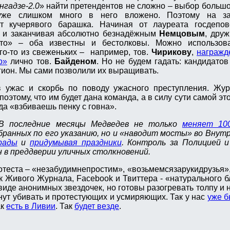
нгадзе-2.0
» найти претендентов не сложно – выбор большо
 уже слишком много в него вложено. Поэтому на за
ят кучерявого барашка. Начиная от лауреата госдепов
, и заканчивая абсолютно безнадёжным
Немцовым
, дру
о» – оба известны и бестолковы. Можно использова
ого-то из свеженьких – например, тов.
Чирикову
,
награжд
о»
лично тов.
Байденом
. Но не будем гадать: кандидато
гион. Мы сами позволили их выращивать.
в ужас и скорбь по поводу ужасного преступления. Жур
 поэтому, что им будет дана команда, а в силу сути самой э
да «взбиваешь пенку с говна».
 последние месяцы Медведев не только
меняет 10
ыбранных по его указанию, но и «наводит мосты» во Внут
рады
и
придумывая праздники
. Контроль за Полицией 
 в преддверии уличных столкновений.
теста – «незабудимнепростим», «возьмемсязарукидрузья»,
 Живого Журнала, Facebook и Твиттера - «натурального б
виде анонимных звездочек, но готовы разогревать толпу и 
нут убивать и протестующих и усмиряющих. Так у нас
уже б
ак
есть в Ливии
. Так
будет везде
.