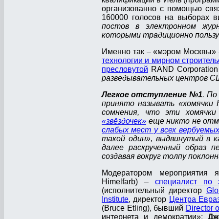
организованно с помощью св
160000 голосов на выборах в
постов в электронном жу
которыми традиционно пользу
Именно так – «мэром Москвы» 
технологии и мирном строитель
пресловутой
RAND Corporation
разведывательных центров 
Легкое отступление №1
. П
принято называть «хомячки Н
сомнения, что эти хомячки
«звёздочек»
еще никто не отм
слабых мест у всех вербуемых
такой один», выдвинутый в к
далее раскрученный образ п
создавая вокруг толпу поклонни
Модератором мероприятия я
Himelfarb) –
специалист по 
(исполнительный директор
Glo
Institute
, директор
Центра Евраз
(Bruce Etling), бывший
Director 
интернета и демократии»;
Дж