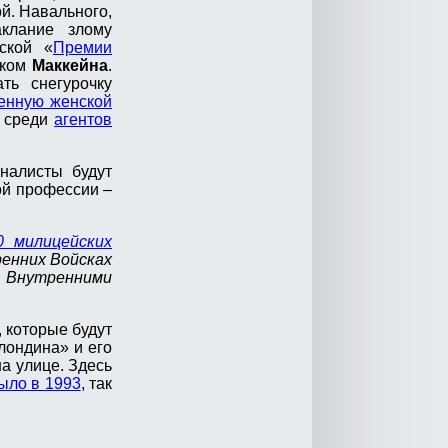
й. Навального,
клание злому
ской «
Премии
жком
Маккейна
.
ть снегурочку
енную женской
в среди
агентов
налисты будут
той профессии –
0 милицейских
ренних Войсках
и Внутренними
 которые будут
лондина» и его
на улице. Здесь
ыло в 1993
, так