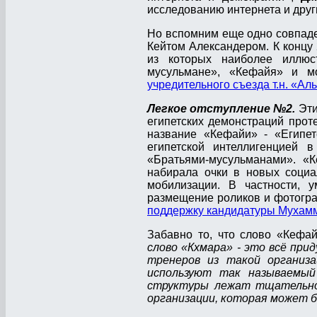
исследованию интернета и друг
Но вспомним еще одно совпаде
Кейтом Александером. К концу
из которых наиболее иллюст
мусульмане», «Кефайя» и мо
учредительного съезда т.н. «А
Легкое отступление №2.
Эти
египетских демонстраций прот
название «Кефайи» - «Египе
египетской интеллигенцией
«Братьями-мусульманами». «
набирала очки в новых социа
мобилизации. В частности, у
размещение роликов и фотогра
поддержку кандидатуры Мухамме
Забавно то, что слово «Кефай
слово «Кхмара» - это всё пр
тренеров из такой органи
используют так называемый
структуры лежат тщательно 
организации, которая может б