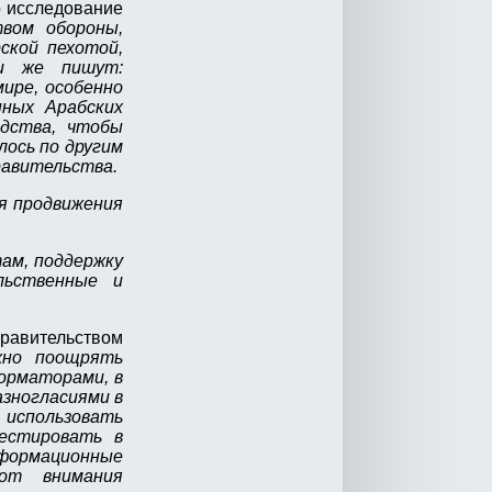
о исследование
вом обороны,
ской пехотой,
ни же пишут:
ире, особенно
нных Арабских
дства, чтобы
лось по другим
равительства.
я продвижения
ам, поддержку
льственные и
равительством
но поощрять
орматорами, в
азногласиями в
использовать
вестировать в
формационные
от внимания