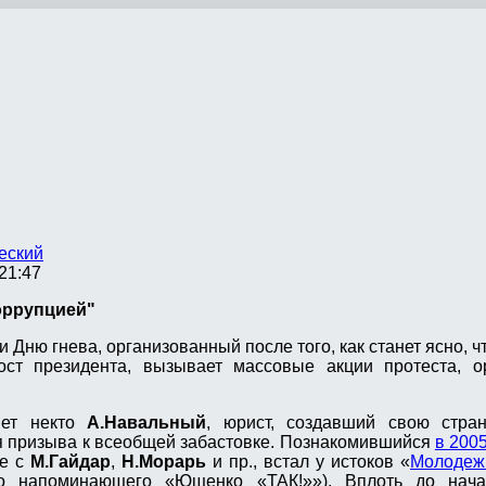
еский
21:47
оррупцией"
 Дню гнева, организованный после того, как станет ясно, ч
ст президента, вызывает массовые акции протеста, о
яет некто
А.Навальный
, юрист, создавший свою стр
ля призыва к всеобщей забастовке. Познакомившийся
в 200
те с
М.Гайдар
,
Н.Морарь
и пр., встал у истоков «
Молодеж
о напоминающего «Ющенко «ТАК!»»). Вплоть до нача