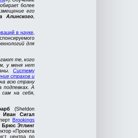
обирает более
азмещение его
а Алинского
,
ваций в науке,
спонсируемого
ехнологий для
егают те, кого
м, у меня нет
ваны.
Систему
ение страхов и
на всю страну
 подпевках. А
 сам на себя,
арб
(Sheldon
т:
Иван Сигал
сперт
Brookings
;
Брюс Этлинг
ектор «Проекта
ист центра по