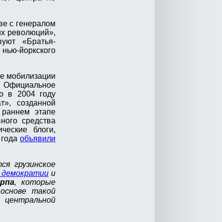
ве с генералом
их революций»,
вуют «Братья-
нью-йоркского
ре мобилизации
. Официальное
о в 2004 году
т», созданной
 раннем этапе
ного средства
ческие блоги,
 года
объявили
ся грузинское
у демократии
и
рпа
, которые
основе такой
з центральной