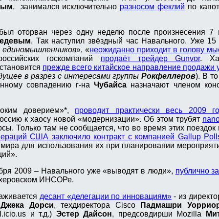
ным
, занимался исключительно
разносом феклий
по капо
 был оторван через одну неделю после произнесения 7 
ведевым
. Так наступил звёздный час Навального. Уже 15
й единомышленников
», «
неожиданно приходит в голову мы
российских госкомпаний
продаёт трейдер Gunvor
. Ха
 становится
прежде всего китайское направление продажи 
дущее в разрез с интересами группы
Рокфеллеров
). В т
анному совпадению г-на
Чубайса
назначают членом конс
соким доверием»*,
проводит практически весь 2009 
Россию к хаосу новой «модернизации». Об этом трубят
nan
рсы. Только там не сообщается, что во время этих поездок
ераций США заключило контракт с компанией Gallup Poll
 мира для использования их при планировании мероприят
ций».
тября 2009 – Навального уже «выводят в люди»,
публично з
ахеровском ИНСОРе.
саживается
десант «делегации по инновациям»
- из директ
r
Джека Дорси
, техдиректора Cisco
Падмашри Уоррио
.icio.us и т.д.)
Эстер Дайсон
, предсовдирши Mozilla
Ми