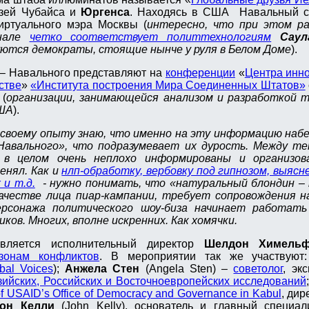
язей Чубайса и
Юргенса
. Находясь в США Навальный с
иртуального мэра Москвы (
интересно, что при этом р
рнале
четко соответствует политтехнологиям
Саул
ются демократы, стоящие нынче у руля в Белом Доме
).
– Навального представляют на
конференции
«
Центра инно
стве
»
«Института построения Мира Соединенных Штатов»
 (
организации, занимающейся анализом и разработкой т
США
).
о своему опыту знаю, что именно на эту информацию наб
авального», что подразумевает их дурость. Между те
 в целом очень неплохо информированы и организо
енял. Как и
нлп-обработку, вербовку под гипнозом, выясн
 и т.д.
- нужно понимать, что «натуральный блондин – 
ачестве лица пиар-кампании, требует сопровождения на
ерсонажа политического шоу-биза начинает работать
ков. Многих, вполне искренних. Как хомячки.
вляется исполнительный директор
Шелдон Химельф
зонам конфликтов
. В мероприятии так же участвую
bal Voices
);
Анжела Стен
(Angela Sten) –
советолог
, эк
ийских, Российских и Восточноевропейских исследований
of USAID’s Office of Democracy and Governance in Kabul
, дир
он Келли
(John Kelly), основатель и главный специал