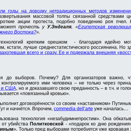
или годы на доводку нетрадиционных методов изменен
азвертывания массовой толпы связанной средствами ц
откие акции протеста, подобно поведению роя пчел.
К
 может прочесть у
У.Эндгаля
, «
Египетская революция
ижнего Востока?
».
технологий крепким орешком - благодаря идейно мо
м, кстати, лучше среднестатистического россиянина. Но 
захотевшая всего и сразу. Ее и подержала внешняя «восс
ся до выборов. Почему? Для организаторов важно, 
х контролируемого ими человека – не только через при
е и США
, но и доказавшего свою преданность – в т.ч. и го
зывается «повязанный кровью».
выполнит договорённости со своим «наставником» Путиным
 Тут и начнётся. Впрочем,
сommedia dell'arte
уже началась…
льзована технология «незабудимнепростим». Она обкаты
 от убийства
Политковской
- «подарок ко дню рождения
шиным
». Только пред выборами потребуется уже кровавая ж