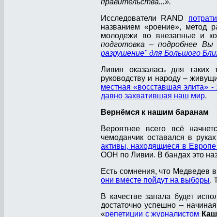
правительства...».
Исследователи RAND
потрат
названием «роение», метод р
молодежи во внезапные и кор
подготовка – подробнее Вы
разрушение" для Большого Бл
Ливия оказалась для таких 
руководству и народу – живущи
местная «восставшая элита» - 
давно захватившая наш мир
.
Вернёмся к нашим баранам
Вероятнее всего всё начнет
чемоданчик оставался в рука
активы, находящиеся в Европ
ООН по Ливии. В бандах это на
Есть сомнения, что Медведев 
они вместе пойдут на выборы
.
В качестве запала будет испо
достаточно успешно – начиная
«
репетиции с журналистом
Ка