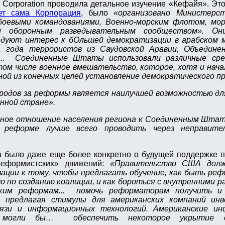
Corporation проводила детальное изучение «Кефайя». Эт
ет сама Корпорация
, было
«организовано Министерст
оевыми командованиями, Военно-морским флотом, мор
и оборонным разведывательным сообществом». О
уют интерес к бОльшей демократизации в арабском м
 года террористов из Саудовской Аравии, Объедине
... Соединенные Штаты использовали различные сре
ом числе военное вмешательство, которое, хотя и нача
дной из конечных целей установление демократического п
ародов за реформы является наилучшей возможностью дл
нной стране».
ное отношение населения региона к Соединенным Штат
о реформе лучше всего проводить через неправите
 было даже еще более конкретно о будущей поддержке п
еформистских» движений:
«Правительство США долж
ации к тому, чтобы предлагать обучение, как быть реф
о по созданию коалиции, и как бороться с внутренними р
ким реформам... помочь реформаторам получить и 
, предлагая стимулы для американских компаний ин
язи и информационных технологий. Американские ин
ии могли бы… обеспечить некоторое укрытие 