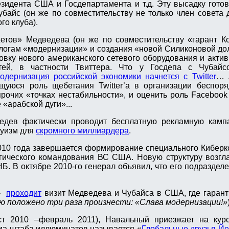
зидента США и Госдепартамента и т.д. Эту высадку гото
айс (он же по совместительству не только член совета д
го клуба).
етов» Медведева (он же по совместительству «гарант Ко
логам «модернизации» и создания «новой Силиконовой до
овку нового американского сетевого оборудования и акти
тей, в частности Твиттера. Что у Госдепа с Чубай
одернизация российской экономики начнется с Twitter
… 
уюся роль щебетания Twitter’а в организации беспоря
прочих «точках нестабильности», и оценить роль Facebook
 «арабской дуги»...
едев фактически проводит бесплатную рекламную камп
руизм для
скромного миллиардера
.
2010 года завершается формирование специального Кибер
гического командования ВС США. Новую структуру возгл
АНБ. В октябре 2010-го генерал объявил, что его подразде
 -
проходит
визит Медведева и Чубайса в США, где гарант
 положено три раза произнести: «Слава модернизации!»
ст 2010 –февраль 2011), Навальный приезжает на ку
ма штаба иллюминатов называется «
Глобальные друзья Йе