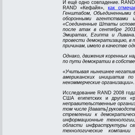
И ещё одно совпадение. RAND 
RAND «Кефайя»,
как отмеча
Генштабом, Объединенными б
оборонными агентствами 
«Соединенные Штаты исповед
после атак в сентябре 2001
Эмиратах, Египта и Ливана
провести демократизацию, в т
причинам, имело в качестве о
Однако, движения коренных н
по пути демократии в собстве
«Учитывая нынешнее негатив
американских инициатив п
некоммерческие организации».
Исследование RAND 2008 года
США египетских и других «р
неправительственные организ
том числе [давать] руководств
стремлении к демократичес
информационные технологии
области инфраструктуры св
технологические компан