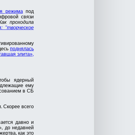
ия режима
под
ифровой связи
ак проходила
: "творческое
тивированному
здесь
поднялась
тавшая элита»,
чтобы ядерный
надлежащие ему
лосованием в СБ
. Скорее всего
вается давно и
», до недавней
ертва, как это