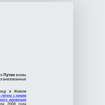
то
Путин
вновь
рганизованные
аницу в Живом
5 лично с неким
ного движения
ла 2008 года