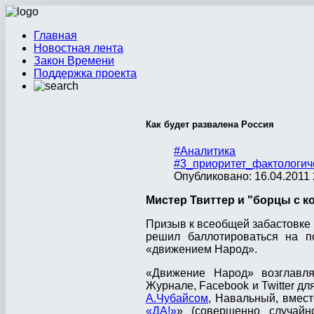
Главная
Новостная лента
Закон Времени
Поддержка проекта
Как будет развалена Россия
#Аналитика
#3_приоритет_фактологич
Опубликовано: 16.04.2011 
Мистер Твиттер и "борцы с к
Призыв к всеобщей забастовке и
решил баллотироваться на по
«движением Народ».
«Движение Народ» возглавл
Журнале, Facebook и Twitter д
А.Чубайсом
, Навальный, вмес
«ДА!»
» (совершенно случайн