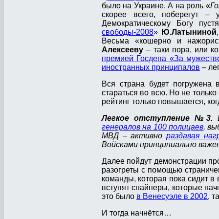
было на Украине. А на роль «
Го
скорее всего, поберегут –
Демократическому Богу пуст
свободы-2008
»
Ю.Латыниной
Весьма «кошерно и нажорист
Алексееву
– таки пора, или к
премией Госдепа «За мужеств
иностранных принципалов
– ле
Вся страна будет погружена 
стараться во всю. Но не только
рейтинг только повышается, ког
Легкое отступление №3.
В
генералов на 100 полицаев
, в
МВД – активно
раздавая наг
Войсками принципиально важен
Далее пойдут демонстрации про
разогреты с помощью страничек
команды, которая пока сидит в 
вступят снайперы, которые нач
это было
в Венесуэле в 2002
, т
И тогда начнётся…