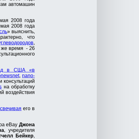
там автомашин
мая 2008 года
 мая 2008 года
сль
» выяснить,
рактерно, что
углеводородов
,
о же время - 26
ультационного
год в США «в
onewsnet
,
nano-
 и консультаций
s
на обработку
ий воздействия
асвечивая
его в
ора eBay
Джона
ра
, учредителя
тчелл Бейкер
,