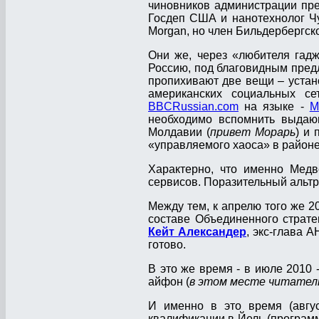
чиновников администрации пре
Госдеп США и нанотехнолог Чуб
Morgan, но член Бильдербергско
Они же, через «любителя гадж
Россию, под благовидным пред
пропихивают две вещи – устан
американских социальных се
BBCRussian.com
на языке -
М
необходимо вспомнить выдающ
Молдавии (
привет Морарь
) и 
«управляемого хаоса» в районе
Характерно, что именно Медв
сервисов. Поразительный альт
Между тем, к апрелю того же 
составе Объединенного страте
Кейт Александер
, экс-глава 
готово.
В это же время - в июле 2010
айфон (
в этом месте читателю
И именно в это время (авгу
квалификации в Йель (програм