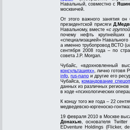
Навальный, совместно с
Яши
москвичей.
От этого важного занятия он
президентской присяги
Д.Мед
Навальному, вместе «
с группо
почему нефть крупнейших 
«специализацией» Навального
а именно трубопровод ВСТО (
и
сентября 2008 года – по стр
совета J.P. Morgan.
Чубайс, «вдохновленный вы
консультациях»
, лично готовя 
info
,
rus-nano
и другие его ресу
Чубайса,
командование спецоп
данных из различных регионов
в ходе «психологических опера
К концу того же года – 22 сен
медведевско-юргеноско-гонтм
19 февраля 2010 в Москве вы
Донахью
, основателя Twitte
EDventure Holdings (Flicker, del