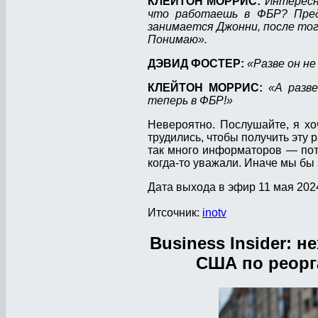
КЛЕЙТОН МОРРИС:
Интересн
что работаешь в ФБР? Предс
занимается Джонни, после тог
Понимаю».
ДЭВИД ФОСТЕР:
«Разве он н
КЛЕЙТОН МОРРИС:
«А разв
теперь в ФБР!»
Невероятно. Послушайте, я хо
трудились, чтобы получить эту 
так много информаторов — пото
когда-то уважали. Иначе мы бы 
Дата выхода в эфир 11 мая 2024
Итсочник:
inotv
Business Insider: 
США по реорг