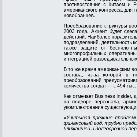
противостояния с Китаем и Ро
американского конгресса, для
новобранцев.
Преобразование структуры воо
2003 года. Акцент будет сде
действий. Наиболее поразител
подразделений, деятельность к
также защите от беспилотны
многопрофильных оперативных
интеграцией разведывательны
В то же время американским в
состава, из-за которой в 
преобразований предусматрив
количества солдат — с 494 тыс.
Как отмечает Business Insider,
на подборе персонала, армия
укомплектования существующи
«
Учитывая прежние проблемы
финансовый год, трудно предс
ближайшей и долгосрочной пе